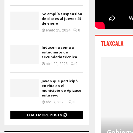
Se amplía suspensión
de clases al jueves 25
de enero
enero 25, 2024
0
TLAXCALA
Inducen a coma a
estudiante de
secundaria técnica
abril 20, 2023
0
Joven que participó
en riña en el
municipio de Apizaco
está vivo
abril 7, 2023
0
LOAD MORE POSTS
Gobierno