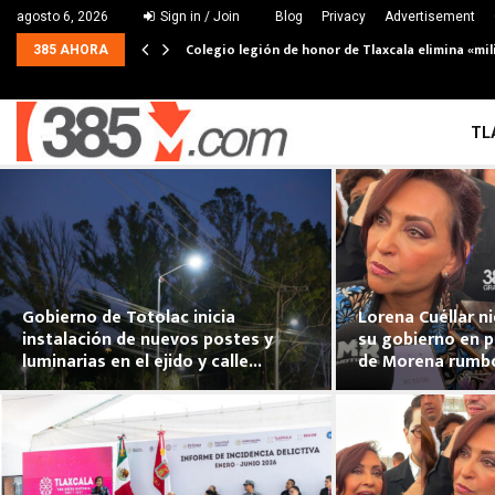
agosto 6, 2026
Sign in / Join
Blog
Privacy
Advertisement
Colegio legión de honor de Tlaxcala elimina «mil
385 AHORA
TL
Gobierno de Totolac inicia
Lorena Cuéllar ni
instalación de nuevos postes y
su gobierno en p
luminarias en el ejido y calle...
de Morena rumb