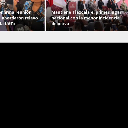
onfirma reunión
Mantiene Tlaxcala el primer lugar
; abordaron relevo
nacional con la menor incidencia
 la UATx
delictiva