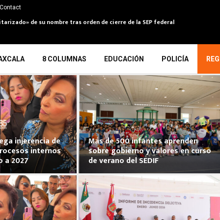
Contact
itarizado» de su nombre tras orden de cierre de la SEP federal
AXCALA
8 COLUMNAS
EDUCACIÓN
POLICÍA
REG
ega injerencia de
Más de 500 infantes aprenden
rocesos internos
sobre gobierno y valores en curso
o a 2027
de verano del SEDIF