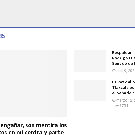
85
Respaldan l
Rodrigo Cu
Senado de l
abril 9, 202
La voz del 
Tlaxcala es
el Senado co
marzo 12,
3754
 engañar, son mentira los
os en mi contra y parte