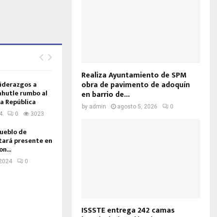
Realiza Ayuntamiento de SPM
obra de pavimento de adoquín
iderazgos a
ahutle rumbo al
en barrio de...
a República
by
admin
agosto 5, 2026
0
4
0
3023
pueblo de
tará presente en
n...
 2024
0
ISSSTE entrega 242 camas