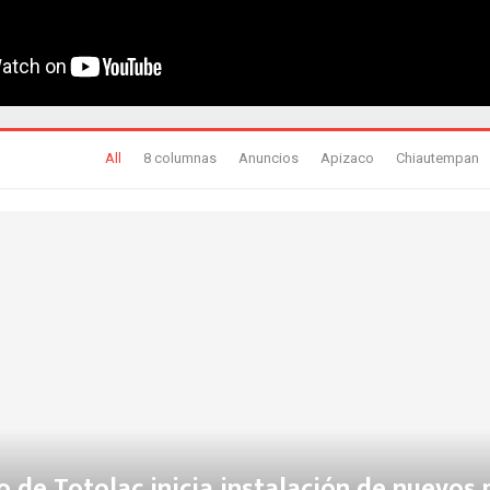
All
8 columnas
Anuncios
Apizaco
Chiautempan
 de Totolac inicia instalación de nuevos 