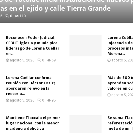
as en el ejido y calle Tierra Grande
26
0
110
Reconocen Poder Judicial,
Lorena Cuéll
CEDHT, iglesia y municipios
injerencia de
liderazgo de Lorena Cuéllar
procesos int
en...
Morena...
agosto 5, 2026
0
69
agosto 5, 20
Lorena Cuéllar confirma
Más de 500 i
reunión con Héctor Ortiz;
aprenden sob
abordaron relevo en la
valores en cur
rectoría...
agosto 5, 20
agosto 5, 2026
0
95
Mantiene Tlaxcala el primer
Se suma Tlax
lugar nacional con la menor
reforestació
incidencia delictiva
meta de mil h