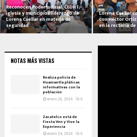
Reconocen Poder Judicial, CEDHT,
iglesia y municipios liderazgo de
Lorena Cuéllar c
Lorena Cuéllar en materia de
con Héctor Ortiz
seguridad
en la rectoría de
NOTAS MÁS VISTAS
Realiza policía de
Huamantla pláticas
informativas con la
población
enero 26, 2024
0
Zacatelco está de
Fiesta Ven y Vive la
Experiencia
enero 24, 2024
0