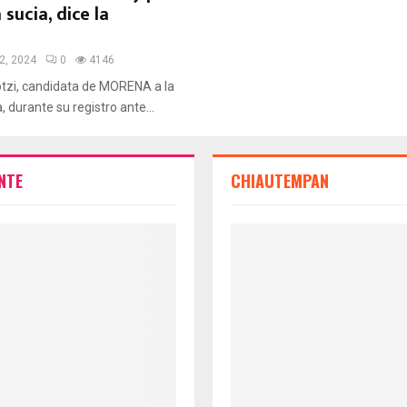
 sucia, dice la
22, 2024
0
4146
tzi, candidata de MORENA a la
, durante su registro ante...
NTE
CHIAUTEMPAN