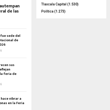
Tlaxcala Capital
(1.530)
iautempan
eral de las
Política
(1.273)
fue sede del
acional de
026
26
recen sus
eflejan
la feria de
n
26
hace vibrar a
onas en la Feria