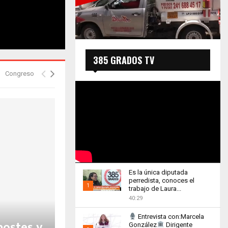
385 GRADOS TV
Congreso
Es la única diputada
perredista, conoces el
1
trabajo de Laura...
40:29
Thumbnail
youtube
Entrevista con:Marcela
postes y
González
Dirigente