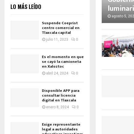
LO MÁS LEÍDO
luminari
agosto 5, 20
Suspende Coeprist
centro comercial en
Tlaxcala capital
julio 11, 2023
0
Es el momento en que
se cayó la camioneta
en Xaloztoc
abril 24, 2024
0
Disponible APP para
consultar licencia
digital en Tlaxcala
enero 8, 2024
0
Exige representante
legal a autoridades