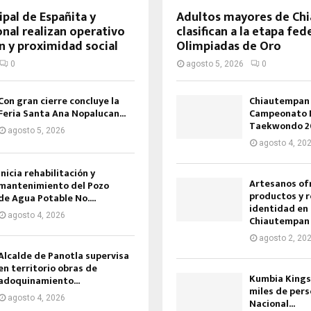
ipal de Españita y
Adultos mayores de Ch
nal realizan operativo
clasifican a la etapa fed
n y proximidad social
Olimpiadas de Oro
0
agosto 5, 2026
0
Con gran cierre concluye la
Chiautempan 
Feria Santa Ana Nopalucan...
Campeonato N
Taekwondo 2
agosto 5, 2026
agosto 4, 20
Inicia rehabilitación y
Artesanos of
mantenimiento del Pozo
productos y r
de Agua Potable No....
identidad en 
agosto 4, 2026
Chiautempa
agosto 2, 20
Alcalde de Panotla supervisa
en territorio obras de
Kumbia Kings 
adoquinamiento...
miles de pers
agosto 4, 2026
Nacional...