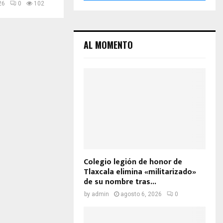
26
0
102
AL MOMENTO
Colegio legión de honor de
Tlaxcala elimina «militarizado»
de su nombre tras...
by
admin
agosto 6, 2026
0