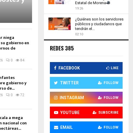
2
Estatal de Morena
19:26
Thumbnail
youtube
¿Quiénes son los servidores
públicos y ciudadanos que
3
tendrán el...
02:10
Thumbnail
ar niega
youtube
 su gobierno en
REDES 385
ernos de
26
0
84
FACEBOOK
LIKE
nfantes
re gobierno y
TWITTER
FOLLOW
so de...
26
0
72
INSTAGRAM
FOLLOW
YOUTUBE
SUBSCRIBE
cala a mega
n nacional con
EMAIL
ectáreas...
FOLLOW