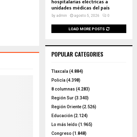
hospitalarias eléctricas a
unidades médicas del país
by
admin
agosto 5, 2026
0
LOAD MORE POSTS
POPULAR CATEGORIES
Tlaxcala
(4.884)
Policía
(4.398)
8 columnas
(4.283)
Región Sur
(3.340)
Región Oriente
(2.526)
Educación
(2.124)
Lo más leído
(1.965)
Congreso
(1.848)