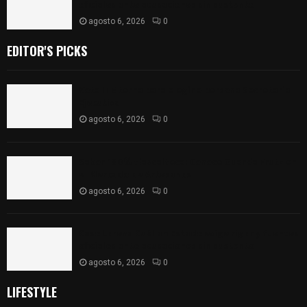
oficiales ante acusaciones sin sustento
agosto 6, 2026
0
EDITOR'S PICKS
Vota ITE terna para elegir a persona Secretaria
Ejecutiva
agosto 6, 2026
0
Sabor 100% tlaxcalteca: Conoce Guarda Frutz en
el Mercado de Artesanos
agosto 6, 2026
0
Caso Lorena Cuéllar: Estado exige rigor y fuentes
oficiales ante acusaciones sin sustento
agosto 6, 2026
0
LIFESTYLE