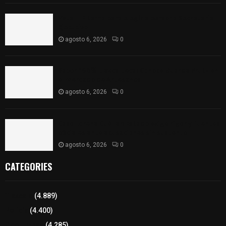
Vota ITE terna para elegir a persona Secretaria
Ejecutiva
agosto 6, 2026
0
Sabor 100% tlaxcalteca: Conoce Guarda Frutz en
el Mercado de Artesanos
agosto 6, 2026
0
Caso Lorena Cuéllar: Estado exige rigor y fuentes
oficiales ante acusaciones sin sustento
agosto 6, 2026
0
CATEGORIES
Tlaxcala
(4.889)
Policía
(4.400)
8 columnas
(4.285)