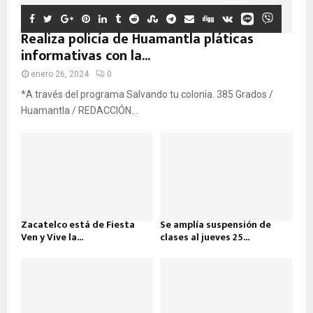
Realiza policía de Huamantla pláticas
informativas con la...
enero 26, 2024
0
*A través del programa Salvando tu colonia. 385 Grados /
Huamantla / REDACCIÓN...
Zacatelco está de Fiesta
Se amplía suspensión de
Ven y Vive la...
clases al jueves 25...