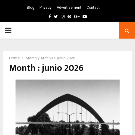
Blog
Privacy
Advertisement
Contact
Facebook
Twitter
Instagram
Pinterest
Google
Youtube
PRIMARY
MENU
Home
Monthly Archives: junio 2026
Month : junio 2026