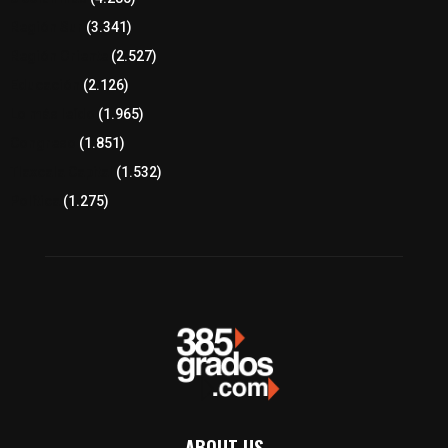
Región Sur
(3.341)
Región Oriente
(2.527)
Educación
(2.126)
Lo más leído
(1.965)
Congreso
(1.851)
Tlaxcala Capital
(1.532)
Política
(1.275)
ABOUT US