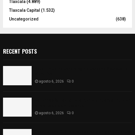
Tlaxcala
(4.889)
Tlaxcala Capital
(1.532)
Uncategorized
(638)
RECENT POSTS
Vota ITE terna para elegir a persona Secretaria
Ejecutiva
agosto 6, 2026
0
Sabor 100% tlaxcalteca: Conoce Guarda Frutz en
el Mercado de Artesanos
agosto 6, 2026
0
Caso Lorena Cuéllar: Estado exige rigor y fuentes