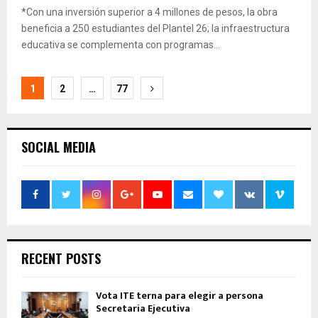
*Con una inversión superior a 4 millones de pesos, la obra
beneficia a 250 estudiantes del Plantel 26; la infraestructura
educativa se complementa con programas...
Navegación
1
2
…
77
de
entradas
SOCIAL MEDIA
RECENT POSTS
Vota ITE terna para elegir a persona
Secretaria Ejecutiva