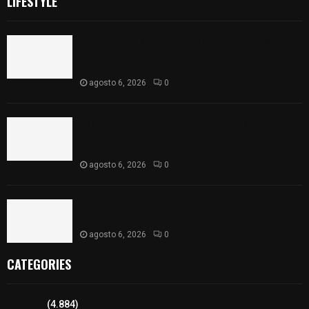
LIFESTYLE
Concluye con éxito el Curso de Verano 2026 de
la Biblioteca Municipal de La Magdalena
Tlaltelulco
agosto 6, 2026
0
La UATx propicia la reflexión sobre los nuevos
desafíos del acompañamiento tutorial por parte
del docente
agosto 6, 2026
0
Del comercio a la política: José Víctor Rendón
busca un cambio para Zitlaltepec
agosto 6, 2026
0
CATEGORIES
Tlaxcala
(4.884)