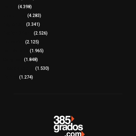
Policía
(4.398)
8 columnas
(4.283)
Región Sur
(3.341)
Región Oriente
(2.526)
Educación
(2.125)
Lo más leído
(1.965)
Congreso
(1.848)
Tlaxcala Capital
(1.530)
Política
(1.274)