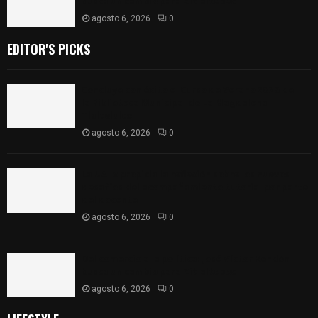
busca un cambio para Zitlaltepec
agosto 6, 2026
0
EDITOR'S PICKS
Concluye con éxito el Curso de Verano 2026 de
la Biblioteca Municipal de La Magdalena
Tlaltelulco
agosto 6, 2026
0
La UATx propicia la reflexión sobre los nuevos
desafíos del acompañamiento tutorial por parte
del docente
agosto 6, 2026
0
Del comercio a la política: José Víctor Rendón
busca un cambio para Zitlaltepec
agosto 6, 2026
0