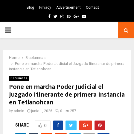
Blog
Privacy
Advertisement
Contact
Facebook
Twitter
Instagram
Pinterest
Google
Youtube
PRIMARY
MENU
Home
8 columnas
Pone en marcha Poder Judicial el Juzgado Itinerante de primera
instancia en Tetlanohcan
8 columnas
Pone en marcha Poder Judicial el
Juzgado Itinerante de primera instancia
en Tetlanohcan
by
admin
junio 1, 2026
0
257
SHARE
0