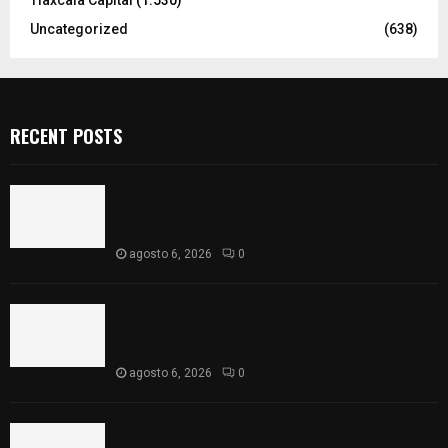
Uncategorized
(638)
RECENT POSTS
Concluye con éxito el Curso de Verano 2026 de
la Biblioteca Municipal de La Magdalena
Tlaltelulco
agosto 6, 2026
0
La UATx propicia la reflexión sobre los nuevos
desafíos del acompañamiento tutorial por parte
del docente
agosto 6, 2026
0
Del comercio a la política: José Víctor Rendón