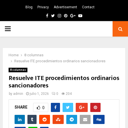
Blog
Privacy
Advertisement
Contact
Facebook
Twitter
Instagram
Pinterest
Google
Youtube
PRIMARY
MENU
Home
8 columnas
Resuelve ITE procedimientos ordinarios sancionadores
8 columnas
Resuelve ITE procedimientos ordinarios
sancionadores
by
admin
julio 1, 2026
0
204
SHARE
0