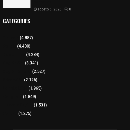
docentes
agosto 6, 2026
0
CATEGORIES
Tlaxcala
(4.887)
Policía
(4.400)
8 columnas
(4.284)
Región Sur
(3.341)
Región Oriente
(2.527)
Educación
(2.126)
Lo más leído
(1.965)
Congreso
(1.849)
Tlaxcala Capital
(1.531)
Política
(1.275)