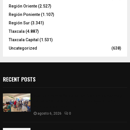
Región Oriente
(2.527)
Región Poniente
(1.107)
Región Sur
(3.341)
Tlaxcala
(4.887)
Tlaxcala Capital
(1.531)
Uncategorized
(638)
RECENT POSTS
Realizan campaña de esterilización de perros y
gatos en Villa Alta y San Mateo Ayecac en el
municipio de Tepetitla
agosto 6, 2026
0