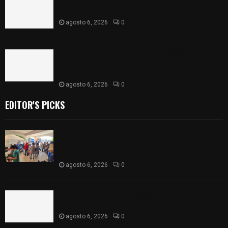
Persecución en Los Volcanes: Detienen a hombre
con Ford Ranger robada con violencia
agosto 6, 2026
0
La UATx promueve la resiliencia emocional para
fortalecer salud y bienestar de estudiantes y
docentes
agosto 6, 2026
0
EDITOR'S PICKS
Realizan campaña de esterilización de perros y
gatos en Villa Alta y San Mateo Ayecac en el
municipio de Tepetitla
agosto 6, 2026
0
Persecución en Los Volcanes: Detienen a hombre
con Ford Ranger robada con violencia
agosto 6, 2026
0