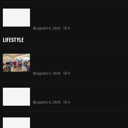
La UATx promueve la resiliencia emocional para
fortalecer salud y bienestar de estudiantes y
docentes
agosto 6, 2026
0
LIFESTYLE
Realizan campaña de esterilización de perros y
gatos en Villa Alta y San Mateo Ayecac en el
municipio de Tepetitla
agosto 6, 2026
0
Persecución en Los Volcanes: Detienen a hombre
con Ford Ranger robada con violencia
agosto 6, 2026
0
La UATx promueve la resiliencia emocional para
fortalecer salud y bienestar de estudiantes y