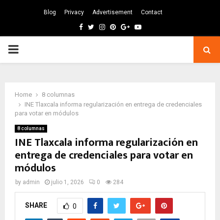
Blog
Privacy
Advertisement
Contact
Facebook
Twitter
Instagram
Pinterest
Google
Youtube
PRIMARY
MENU
Home
8 columnas
INE Tlaxcala informa regularización en entrega de credenciales
para votar en módulos
8 columnas
INE Tlaxcala informa regularización en
entrega de credenciales para votar en
módulos
by
admin
julio 1, 2026
0
284
SHARE
0