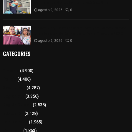
ayuda al nacimiento de un bebé en SPM
agosto 9, 2026
0
Blanca Angulo respalda a Jocelyne Gómez rumbo
a la elección de Reina de la Feria Tlaxcala 2026
agosto 9, 2026
0
CATEGORIES
Tlaxcala
(4.900)
Policía
(4.406)
8 columnas
(4.287)
Región Sur
(3.350)
Región Oriente
(2.535)
Educación
(2.128)
Lo más leído
(1.965)
Congreso
(1.853)