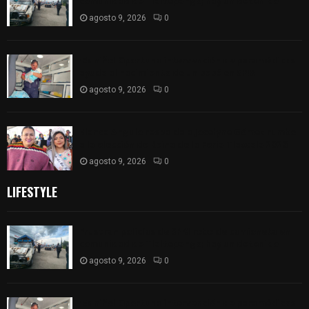
comunidad de Tlaltepango; hay un detenido
agosto 9, 2026
0
¡Es niño! Oportuna intervención de paramédicos
ayuda al nacimiento de un bebé en SPM
agosto 9, 2026
0
Blanca Angulo respalda a Jocelyne Gómez rumbo
a la elección de Reina de la Feria Tlaxcala 2026
agosto 9, 2026
0
LIFESTYLE
Frustran policías de SPM robo de camioneta en
comunidad de Tlaltepango; hay un detenido
agosto 9, 2026
0
¡Es niño! Oportuna intervención de paramédicos