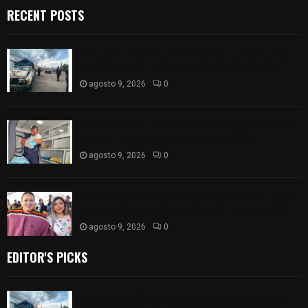
RECENT POSTS
Frustran policías de SPM robo de camioneta en
comunidad de Tlaltepango; hay un detenido
agosto 9, 2026
0
¡Es niño! Oportuna intervención de paramédicos
ayuda al nacimiento de un bebé en SPM
agosto 9, 2026
0
Blanca Angulo respalda a Jocelyne Gómez rumbo
a la elección de Reina de la Feria Tlaxcala 2026
agosto 9, 2026
0
EDITOR'S PICKS
Frustran policías de SPM robo de camioneta en