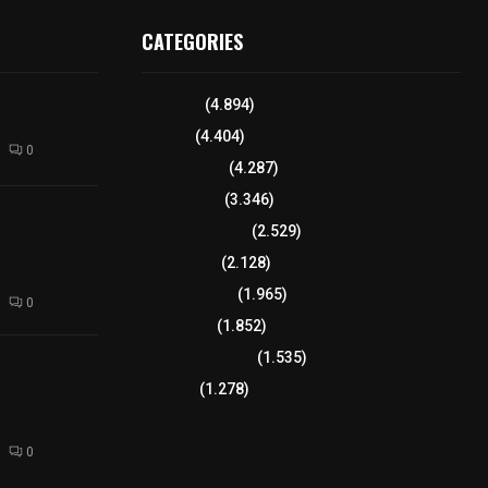
CATEGORIES
l interior de
Tlaxcala
(4.894)
os en Apizaco
Policía
(4.404)
0
8 columnas
(4.287)
Región Sur
(3.346)
camioneta
Región Oriente
(2.529)
tera México-
altura de
Educación
(2.128)
Lo más leído
(1.965)
0
Congreso
(1.852)
Tlaxcala Capital
(1.535)
 funciones a
autempan tras
Política
(1.278)
 redes por
rno
0