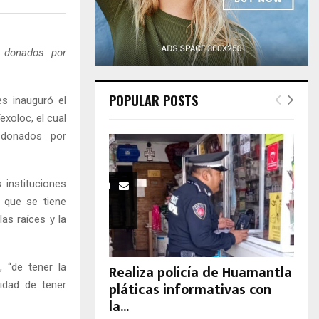
H
n donados por
POPULAR POSTS
es inauguró el
exoloc, el cual
 donados por
 instituciones
 que se tiene
as raíces y la
, “de tener la
Realiza policía de Huamantla
pláticas informativas con
idad de tener
la...