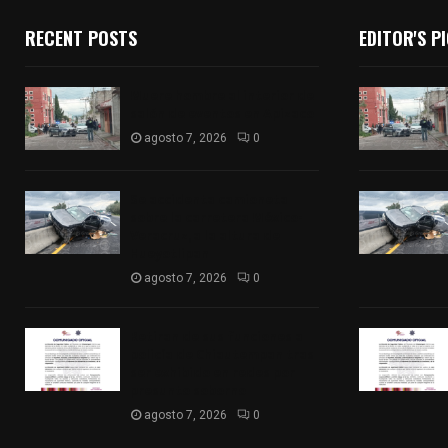
RECENT POSTS
EDITOR'S P
Muere hombre al interior de
salón de eventos en Apizaco
agosto 7, 2026
0
Se accidenta camioneta
sobre la carretera México-
Veracruz, a la altura de
Hueyotlipan
agosto 7, 2026
0
Retiran de sus funciones a
policía de Chiautempan tras
ser exhibido en redes por
presunto soborno
agosto 7, 2026
0