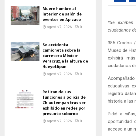
Muere hombre al
interior de salón de
eventos en Apizaco
*Se exhiben 
agosto 7, 2026
0
ciudadanos de
385 Grados / 
Se accidenta
camioneta sobre la
Museo de Histo
carretera México-
exhibirá má
Veracruz, a la altura de
ciudadanos de
Hueyotlipan
agosto 7, 2026
0
Acompañado de
educativas e
Retiran de sus
registro data
funciones a policía de
historia a las
Chiautempan tras ser
exhibido en redes por
presunto soborno
Pidió a niñas
oportunidad 
agosto 7, 2026
0
acceso a un mu