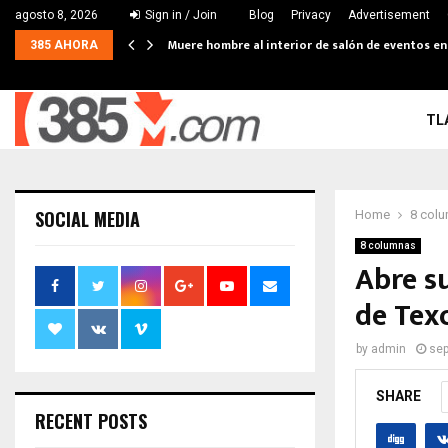
agosto 8, 2026
Sign in / Join
Blog
Privacy
Advertisement
Muere hombre al interior de salón de eventos e
385 AHORA
TL
SOCIAL MEDIA
Home
8 col
8 columnas
Abre s
de Tex
by
admin
sep
SHARE
RECENT POSTS