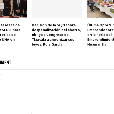
nta Mesa de
Decisión de la SCJN sobre
Última Oportun
y SEDIF para
despenalización del aborto,
Emprendedores
iterios de
obliga a Congreso de
en la Feria del
e NNA en
Tlaxcala a armonizar sus
Emprendimient
leyes: Ruíz García
Huamantla
MMENT