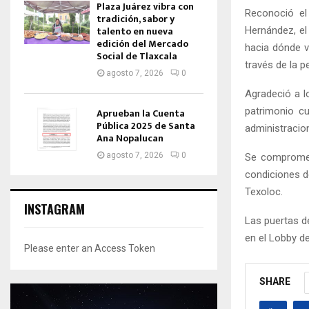
Plaza Juárez vibra con
Reconoció el 
tradición, sabor y
talento en nueva
Hernández, el
edición del Mercado
hacia dónde v
Social de Tlaxcala
través de la p
agosto 7, 2026
0
Agradeció a l
patrimonio c
Aprueban la Cuenta
Pública 2025 de Santa
administracio
Ana Nopalucan
agosto 7, 2026
0
Se comprometi
condiciones d
Texoloc.
INSTAGRAM
Las puertas d
en el Lobby de
Please enter an Access Token
SHARE