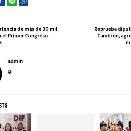
stencia de más de 30 mil
Reprueba dipu
n el Primer Congreso
Cambrón, agre
3
m
Reply
Retweet
Favorite
Reply
R
admin
STS