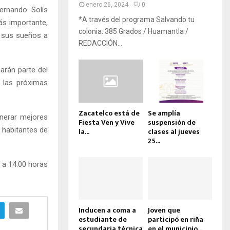
enero 26, 2024
0
Fernando Solís
*A través del programa Salvando tu
ás importante,
colonia. 385 Grados / Huamantla /
r sus sueños a
REDACCIÓN...
arán parte del
 las próximas
Zacatelco está de
Se amplía
enerar mejores
Fiesta Ven y Vive
suspensión de
 habitantes de
la...
clases al jueves
25...
 a 14:00 horas
Inducen a coma a
Joven que
estudiante de
participó en riña
secundaria técnica
en el municipio...