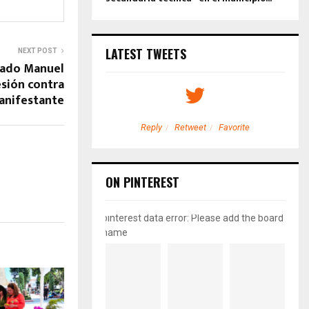
LATEST TWEETS
NEXT POST
tado Manuel
sión contra
anifestante
etweet
Favorite
Reply
Retweet
Favorite
ON PINTEREST
pinterest data error: Please add the board
name