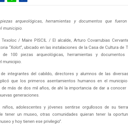
piezas arqueológicas, herramientas y documentos que fuero
l municipio
.
Texoloc / Maire PISCIL / El alcalde, Arturo Covarrubias Cervant
ria “Xolot”, ubicado en las instalaciones de la Casa de Cultura de T
s de 100 piezas arqueológicas, herramientas y documentos
l municipio.
 integrantes del cabildo, directores y alumnos de las diversas
xplicó que los primeros asentamientos humanos en el municipio
n de más de dos mil años, de ahí la importancia de dar a conocer l
 nuevas generaciones.
, niños, adolescentes y jóvenes sentirse orgullosos de su tierra
de tener un museo, otras comunidades quieran tener la oportun
seo y hoy tienen ese privilegio”.