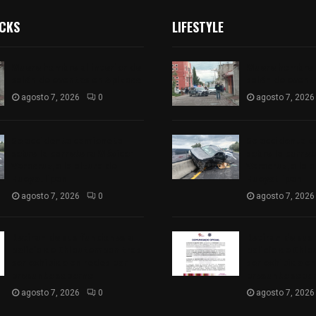
ICKS
LIFESTYLE
Muere hombre al interior de
Muere hombre a
salón de eventos en Apizaco
salón de event
agosto 7, 2026
0
agosto 7, 2026
Se accidenta camioneta
Se accidenta 
sobre la carretera México-
sobre la carre
Veracruz, a la altura de
Veracruz, a la 
Hueyotlipan
Hueyotlipan
agosto 7, 2026
0
agosto 7, 2026
Retiran de sus funciones a
Retiran de sus
policía de Chiautempan tras
policía de Chi
ser exhibido en redes por
ser exhibido en
presunto soborno
presunto sobo
agosto 7, 2026
0
agosto 7, 2026