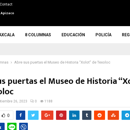
Contact
n Apizaco
AXCALA
8 COLUMNAS
EDUCACIÓN
POLICÍA
REG
umnas
Abre sus puertas el Museo de Historia “Xolot” de Texoloc
us puertas el Museo de Historia “X
oloc
tiembre 26, 2023
0
1188
0