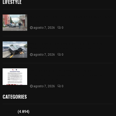
LIFESTYLE
Muere hombre al interior de salón de eventos en
Apizaco
agosto 7, 2026
0
Se accidenta camioneta sobre la carretera
México-Veracruz, a la altura de Hueyotlipan
agosto 7, 2026
0
Retiran de sus funciones a policía de
Chiautempan tras ser exhibido en redes por
presunto soborno
agosto 7, 2026
0
CATEGORIES
Tlaxcala
(4.894)