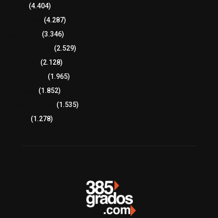
Policía
(4.404)
8 columnas
(4.287)
Región Sur
(3.346)
Región Oriente
(2.529)
Educación
(2.128)
Lo más leído
(1.965)
Congreso
(1.852)
Tlaxcala Capital
(1.535)
Política
(1.278)