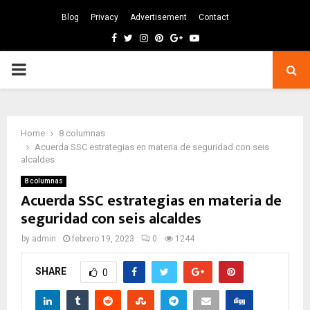
Blog
Privacy
Advertisement
Contact
Facebook
Twitter
Instagram
Pinterest
Google
Youtube
PRIMARY
MENU
Home
8 columnas
Acuerda SSC estrategias en materia de seguridad con seis
alcaldes
8 columnas
Acuerda SSC estrategias en materia de
seguridad con seis alcaldes
by
admin
febrero 19, 2023
0
1244
SHARE
0