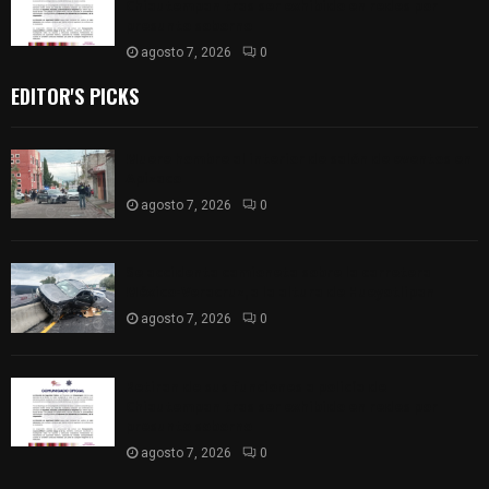
Chiautempan tras ser exhibido en redes por
presunto soborno
agosto 7, 2026
0
EDITOR'S PICKS
Muere hombre al interior de salón de eventos en
Apizaco
agosto 7, 2026
0
Se accidenta camioneta sobre la carretera
México-Veracruz, a la altura de Hueyotlipan
agosto 7, 2026
0
Retiran de sus funciones a policía de
Chiautempan tras ser exhibido en redes por
presunto soborno
agosto 7, 2026
0