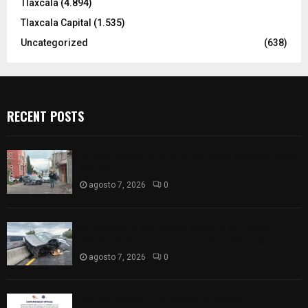
Tlaxcala
(4.894)
Tlaxcala Capital
(1.535)
Uncategorized
(638)
RECENT POSTS
Muere hombre al interior de salón de eventos en
Apizaco
agosto 7, 2026
0
Se accidenta camioneta sobre la carretera
México-Veracruz, a la altura de Hueyotlipan
agosto 7, 2026
0
Retiran de sus funciones a policía de