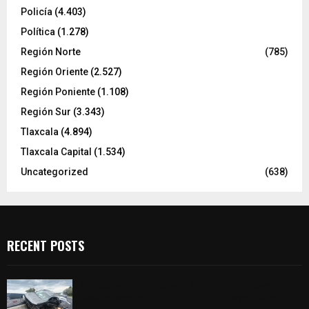
Policía
(4.403)
Política
(1.278)
Región Norte
(785)
Región Oriente
(2.527)
Región Poniente
(1.108)
Región Sur
(3.343)
Tlaxcala
(4.894)
Tlaxcala Capital
(1.534)
Uncategorized
(638)
RECENT POSTS
Se accidenta camioneta sobre la carretera
México-Veracruz, a la altura de Hueyotlipan