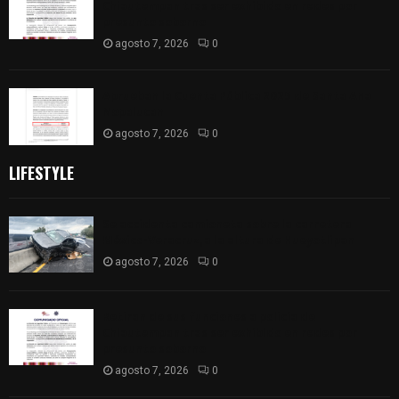
Chiautempan tras ser exhibido en redes por
presunto soborno
agosto 7, 2026
0
Aprueban la Cuenta Pública 2025 de Santa Ana
Nopalucan
agosto 7, 2026
0
LIFESTYLE
Se accidenta camioneta sobre la carretera
México-Veracruz, a la altura de Hueyotlipan
agosto 7, 2026
0
Retiran de sus funciones a policía de
Chiautempan tras ser exhibido en redes por
presunto soborno
agosto 7, 2026
0