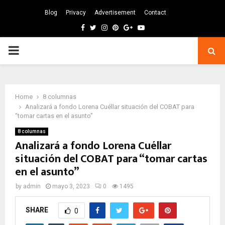
Blog
Privacy
Advertisement
Contact
Facebook
Twitter
Instagram
Pinterest
Google
Youtube
PRIMARY
MENU
Home
8 columnas
Analizará a fondo Lorena Cuéllar situación del COBAT para
“tomar cartas en el asunto”
8 columnas
Analizará a fondo Lorena Cuéllar
situación del COBAT para “tomar cartas
en el asunto”
by
admin
mayo 3, 2023
0
1495
SHARE
0