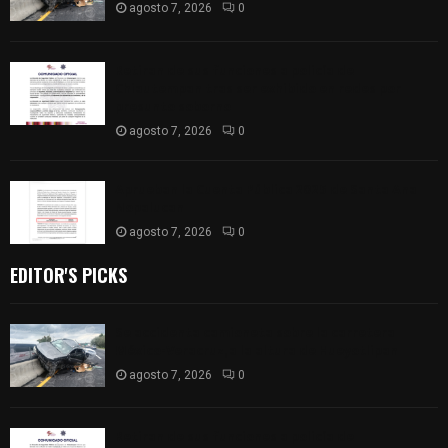
agosto 7, 2026
0
Retiran de sus funciones a policía de
Chiautempan tras ser exhibido en redes por
presunto soborno
agosto 7, 2026
0
Aprueban la Cuenta Pública 2025 de Santa Ana
Nopalucan
agosto 7, 2026
0
EDITOR'S PICKS
Se accidenta camioneta sobre la carretera
México-Veracruz, a la altura de Hueyotlipan
agosto 7, 2026
0
Retiran de sus funciones a policía de