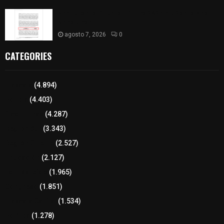
Aprueban la Cuenta Pública 2025 de Santa Ana
Nopalucan
agosto 7, 2026
0
CATEGORIES
Tlaxcala
(4.894)
Policía
(4.403)
8 columnas
(4.287)
Región Sur
(3.343)
Región Oriente
(2.527)
Educación
(2.127)
Lo más leído
(1.965)
Congreso
(1.851)
Tlaxcala Capital
(1.534)
Política
(1.278)