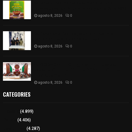
Sabores y tradiciones se suman a la feria
Internacional del Arte Efímero y de la Dalia 2026
agosto 8, 2026
0
Detienen en Apizaco a joven por presunta
portación ilegal de arma de fuego
agosto 8, 2026
0
𝗔𝗣𝗥𝗢𝗕𝗔𝗗𝗔 | 𝗘𝗹 𝗖𝗼𝗻𝗴𝗿𝗲𝘀𝗼 𝗱𝗲 𝗧𝗹𝗮𝘅𝗰𝗮𝗹𝗮
𝗮𝘃𝗮𝗹𝗮 𝗹𝗮 𝗖𝘂𝗲𝗻𝘁𝗮 𝗣ú𝗯𝗹𝗶𝗰𝗮 𝟮𝟬𝟮𝟱 𝗱𝗲 𝗖𝗼𝗻𝘁𝗹𝗮 𝗱𝗲
𝗝𝘂𝗮𝗻 𝗖𝘂𝗮𝗺𝗮𝘁𝘇𝗶
agosto 8, 2026
0
CATEGORIES
Tlaxcala
(4.899)
Policía
(4.406)
8 columnas
(4.287)