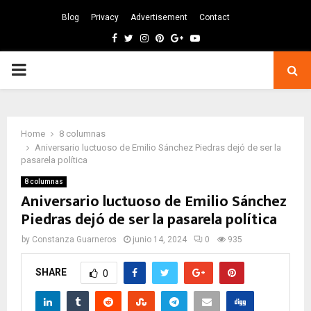
Blog
Privacy
Advertisement
Contact
Facebook
Twitter
Instagram
Pinterest
Google
Youtube
PRIMARY
MENU
Home
8 columnas
Aniversario luctuoso de Emilio Sánchez Piedras dejó de ser la
pasarela política
8 columnas
Aniversario luctuoso de Emilio Sánchez
Piedras dejó de ser la pasarela política
by
Constanza Guarneros
junio 14, 2024
0
935
SHARE
0