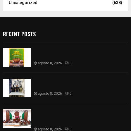
Uncategorized
(638)
RECENT POSTS
Sabores y tradiciones se suman a la feria
Internacional del Arte Efímero y de la Dalia 2026
agosto 8, 2026
0
Detienen en Apizaco a joven por presunta
portación ilegal de arma de fuego
agosto 8, 2026
0
𝗔𝗣𝗥𝗢𝗕𝗔𝗗𝗔 | 𝗘𝗹 𝗖𝗼𝗻𝗴𝗿𝗲𝘀𝗼 𝗱𝗲 𝗧𝗹𝗮𝘅𝗰𝗮𝗹𝗮
𝗮𝘃𝗮𝗹𝗮 𝗹𝗮 𝗖𝘂𝗲𝗻𝘁𝗮 𝗣ú𝗯𝗹𝗶𝗰𝗮 𝟮𝟬𝟮𝟱 𝗱𝗲 𝗖𝗼𝗻𝘁𝗹𝗮 𝗱𝗲
𝗝𝘂𝗮𝗻 𝗖𝘂𝗮𝗺𝗮𝘁𝘇𝗶
agosto 8, 2026
0