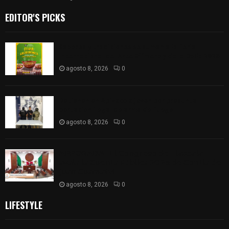
EDITOR'S PICKS
Sabores y tradiciones se suman a la feria
Internacional del Arte Efímero y de la Dalia 2026
agosto 8, 2026
0
Detienen en Apizaco a joven por presunta
portación ilegal de arma de fuego
agosto 8, 2026
0
𝗔𝗣𝗥𝗢𝗕𝗔𝗗𝗔 | 𝗘𝗹 𝗖𝗼𝗻𝗴𝗿𝗲𝘀𝗼 𝗱𝗲 𝗧𝗹𝗮𝘅𝗰𝗮𝗹𝗮
𝗮𝘃𝗮𝗹𝗮 𝗹𝗮 𝗖𝘂𝗲𝗻𝘁𝗮 𝗣ú𝗯𝗹𝗶𝗰𝗮 𝟮𝟬𝟮𝟱 𝗱𝗲 𝗖𝗼𝗻𝘁𝗹𝗮 𝗱𝗲
𝗝𝘂𝗮𝗻 𝗖𝘂𝗮𝗺𝗮𝘁𝘇𝗶
agosto 8, 2026
0
LIFESTYLE