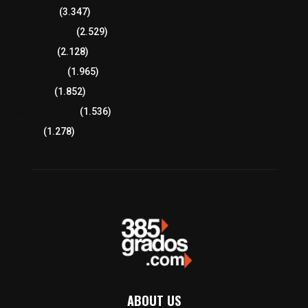
Región Sur
(3.347)
Región Oriente
(2.529)
Educación
(2.128)
Lo más leído
(1.965)
Congreso
(1.852)
Tlaxcala Capital
(1.536)
Política
(1.278)
ABOUT US