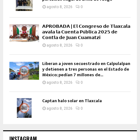
agosto 8, 2026
0
𝗔𝗣𝗥𝗢𝗕𝗔𝗗𝗔 | 𝗘𝗹 𝗖𝗼𝗻𝗴𝗿𝗲𝘀𝗼 𝗱𝗲 𝗧𝗹𝗮𝘅𝗰𝗮𝗹𝗮
𝗮𝘃𝗮𝗹𝗮 𝗹𝗮 𝗖𝘂𝗲𝗻𝘁𝗮 𝗣ú𝗯𝗹𝗶𝗰𝗮 𝟮𝟬𝟮𝟱 𝗱𝗲
𝗖𝗼𝗻𝘁𝗹𝗮 𝗱𝗲 𝗝𝘂𝗮𝗻 𝗖𝘂𝗮𝗺𝗮𝘁𝘇𝗶
agosto 8, 2026
0
Liberan a joven secuestrado en Calpulalpan
y detienen a tres personas en el Estado de
México; pedían 7 millones de...
agosto 8, 2026
0
Captan halo solar en Tlaxcala
agosto 8, 2026
0
INSTAGRAM