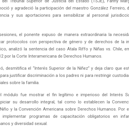
 del Tribunal Superior de Justicia del Estado (TSJE), Fanny Ma
oció y agradeció la participación del maestro González Ferreiro,
encia y sus aportaciones para sensibilizar al personal jurisdicc
esiones, el ponente expuso de manera extraordinaria la necesid
licar protocolos con perspectiva de género y de derechos de la 
dico, analizó la sentencia del caso Atala Riffo y Niñas vs. Chile, e
Reply
Retweet
Favorite
Reply
R
12 por la Corte Interamericana de Derechos Humanos.
có, desmitifica el “Interés Superior de la Niñez” y deja claro que es
ara justificar discriminación a los padres ni para restringir custod
iales sobre la familia.
el módulo fue mostrar el fin legítimo e imperioso del Interés S
opiciar su desarrollo integral, tal como lo establecen la Conven
 Niño y la Convención Americana sobre Derechos Humanos. Por ell
e implementar programas de capacitación obligatorios en infan
nos y diversidad sexual.