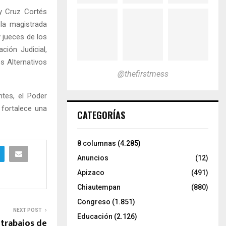
ry Cruz Cortés
 la magistrada
y jueces de los
ción Judicial,
s Alternativos
@thefirstmess
ntes, el Poder
 fortalece una
CATEGORÍAS
8 columnas
(4.285)
Anuncios
(12)
Apizaco
(491)
Chiautempan
(880)
Congreso
(1.851)
NEXT POST
Educación
(2.126)
 trabajos de