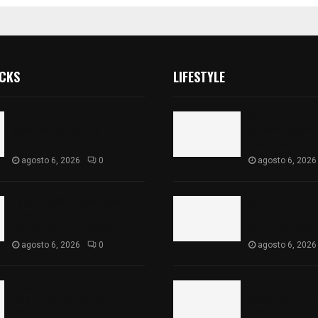
ICKS
LIFESTYLE
Vota ITE terna para elegir a
Vota ITE terna 
persona Secretaria
persona Secret
Ejecutiva
Ejecutiva
agosto 6, 2026
0
agosto 6, 2026
Sabor 100% tlaxcalteca:
Sabor 100% tla
Conoce Guarda Frutz en el
Conoce Guarda 
Mercado de Artesanos
Mercado de Ar
agosto 6, 2026
0
agosto 6, 2026
Caso Lorena Cuéllar: Estado
Caso Lorena Cu
exige rigor y fuentes
exige rigor y f
oficiales ante acusaciones
oficiales ante 