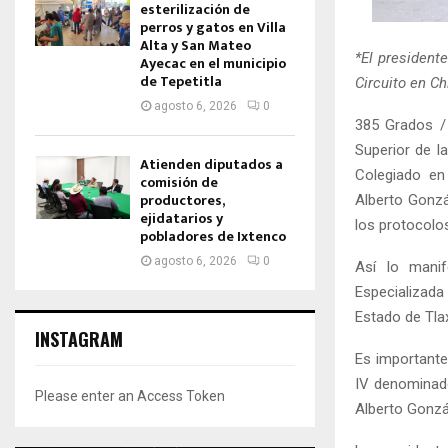
esterilización de
perros y gatos en Villa
Alta y San Mateo
*El president
Ayecac en el municipio
de Tepetitla
Circuito en C
agosto 6, 2026
0
385 Grados / 
Superior de la
Atienden diputados a
Colegiado en 
comisión de
productores,
Alberto Gonzál
ejidatarios y
los protocolo
pobladores de Ixtenco
agosto 6, 2026
0
Así lo manif
Especializada 
Estado de Tlax
INSTAGRAM
Es importante
IV denominado
Please enter an Access Token
Alberto Gonzál