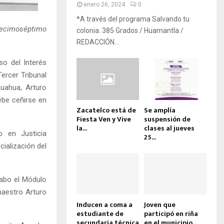
enero 26, 2024
0
*A través del programa Salvando tu
 Decimoséptimo
colonia. 385 Grados / Huamantla /
REDACCIÓN...
so del Interés
Tercer Tribunal
huahua, Arturo
debe ceñirse en
Zacatelco está de
Se amplía
Fiesta Ven y Vive
suspensión de
la...
clases al jueves
o en Justicia
25...
cialización del
cabo el Módulo
maestro Arturo
Inducen a coma a
Joven que
estudiante de
participó en riña
secundaria técnica
en el municipio...