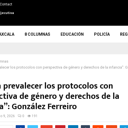
Contact
Ejecutiva
AXCALA
8 COLUMNAS
EDUCACIÓN
POLICÍA
REG
umnas
lecer los protocolos con perspectiva de género y derechos de la infancia”: G
 prevalecer los protocolos con
ctiva de género y derechos de la
a”: González Ferreiro
io 9, 2026
0
191