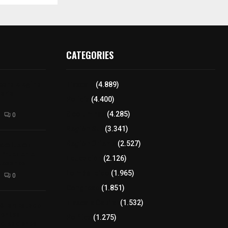
CATEGORIES
para elegir a
Tlaxcala
(4.889)
aria
Policía
(4.400)
8 columnas
(4.285)
0
Región Sur
(3.341)
xcalteca:
Región Oriente
(2.527)
Frutz en el
Educación
(2.126)
tesanos
Lo más leído
(1.965)
0
Congreso
(1.851)
Tlaxcala Capital
(1.532)
éllar: Estado
uentes
Política
(1.275)
acusaciones