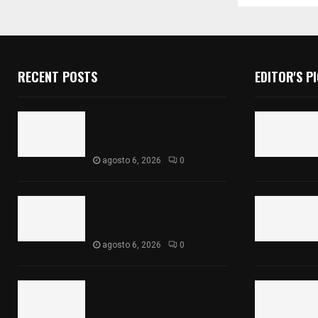
RECENT POSTS
EDITOR'S P
Vota ITE terna para elegir a
persona Secretaria
Ejecutiva
agosto 6, 2026
0
Sabor 100% tlaxcalteca:
Conoce Guarda Frutz en el
Mercado de Artesanos
agosto 6, 2026
0
Caso Lorena Cuéllar: Estado
exige rigor y fuentes
oficiales ante acusaciones