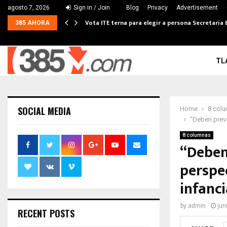
agosto 7, 2026
Sign in / Join
Blog
Privacy
Advertisement
Vota ITE terna para elegir a persona Secretaria 
385 AHORA
TL
SOCIAL MEDIA
Home
8 col
“Deben preva
8 columnas
“Deben
perspe
infanci
by
admin
jun
RECENT POSTS