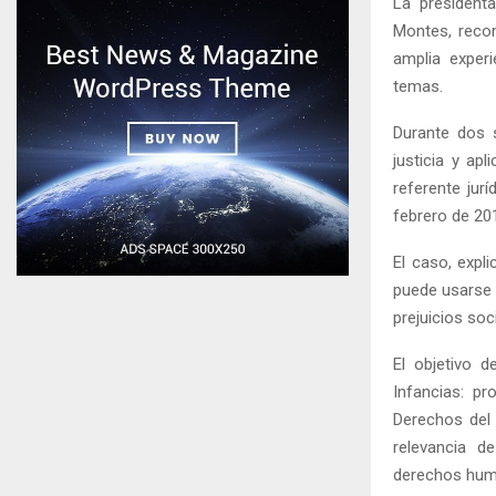
La presidenta
Montes, recon
amplia experi
temas.
Durante dos s
justicia y ap
referente jurí
febrero de 20
El caso, expli
puede usarse p
prejuicios soc
El objetivo d
Infancias: pr
Derechos del
relevancia d
derechos huma