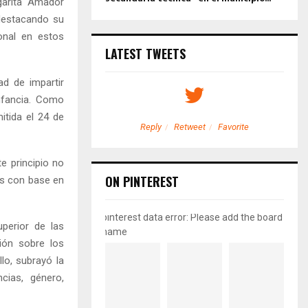
rgarita Amador
 destacando su
ional en estos
LATEST TWEETS
ad de impartir
infancia. Como
mitida el 24 de
etweet
Favorite
Reply
Retweet
Favorite
te principio no
ON PINTEREST
ias con base en
pinterest data error: Please add the board
uperior de las
name
ción sobre los
o, subrayó la
cias, género,