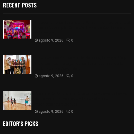
RECENT POSTS
El escenario cultural de la Feria Internacional del
Arte Efímero y la Dalia vivió una noche llena de
música en...
agosto 9, 2026
0
El museo taurino se vistió de arte, fotografía y
tradición con la agenda cultural taurina de la
Feria Internacional del...
agosto 9, 2026
0
Casa de Cultura de la Capital mantiene talleres
de Danzas Polinesias y Violoncello con
inscripciones abiertas
agosto 9, 2026
0
EDITOR'S PICKS