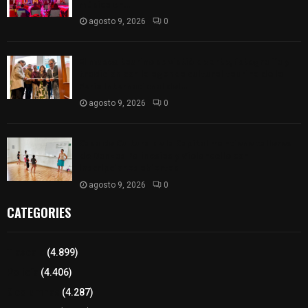
música en...
agosto 9, 2026
0
El museo taurino se vistió de arte, fotografía y
tradición con la agenda cultural taurina de la
Feria Internacional del...
agosto 9, 2026
0
Casa de Cultura de la Capital mantiene talleres
de Danzas Polinesias y Violoncello con
inscripciones abiertas
agosto 9, 2026
0
CATEGORIES
Tlaxcala
(4.899)
Policía
(4.406)
8 columnas
(4.287)