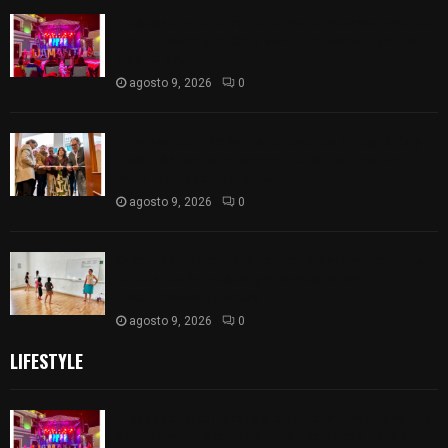
El escenario cultural de la Feria Internacional del
Arte Efímero y la Dalia vivió una noche llena de
música en...
agosto 9, 2026
0
El museo taurino se vistió de arte, fotografía y
tradición con la agenda cultural taurina de la
Feria Internacional del...
agosto 9, 2026
0
Casa de Cultura de la Capital mantiene talleres
de Danzas Polinesias y Violoncello con
inscripciones abiertas
agosto 9, 2026
0
LIFESTYLE
El escenario cultural de la Feria Internacional del
Arte Efímero y la Dalia vivió una noche llena de