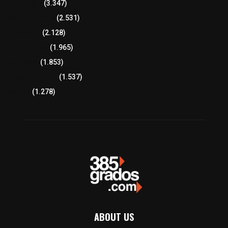
Región Sur
(3.347)
Región Oriente
(2.531)
Educación
(2.128)
Lo más leído
(1.965)
Congreso
(1.853)
Tlaxcala Capital
(1.537)
Política
(1.278)
ABOUT US