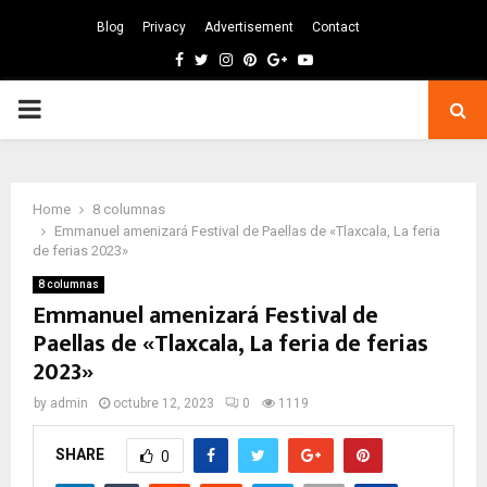
Blog
Privacy
Advertisement
Contact
Facebook
Twitter
Instagram
Pinterest
Google
Youtube
PRIMARY
MENU
Home
8 columnas
Emmanuel amenizará Festival de Paellas de «Tlaxcala, La feria
de ferias 2023»
8 columnas
Emmanuel amenizará Festival de
Paellas de «Tlaxcala, La feria de ferias
2023»
by
admin
octubre 12, 2023
0
1119
SHARE
0