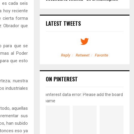
o es cada seis
a hoy reciente
e cierta forma
LATEST TWEETS
ez Obrador que
o para que se
ormas al Poder
etweet
Favorite
Reply
Retweet
Favorite
 «para que esto
ON PINTEREST
rteza; nuestra
s industriales
pinterest data error: Please add the board
name
todo, aquellas
ncrementar sus
os, han subido
entonces eso ya