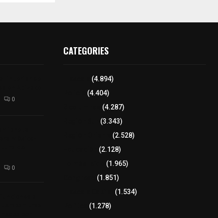
CATEGORIES
l interior de
Tlaxcala
(4.894)
os en Apizaco
Policía
(4.404)
0
8 columnas
(4.287)
Región Sur
(3.343)
camioneta
Región Oriente
(2.528)
tera México-
altura de
Educación
(2.128)
Lo más leído
(1.965)
0
Congreso
(1.851)
Tlaxcala Capital
(1.534)
 funciones a
autempan tras
Política
(1.278)
 redes por