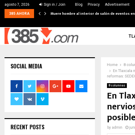
agosto 7, 2026
Sign in / Join
Blog
Privacy
Advertisement
Muere hombre al interior de salón de eventos e
385 AHORA
TL
SOCIAL MEDIA
Home
8 col
En Tlaxcala 
reformas: SED
8 columnas
En Tla
nervios
posibl
RECENT POSTS
by
admin
jun