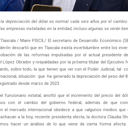
la depreciación del dólar es normal cada seis años por el cambio
 las empresas instaladas en la entidad, incluso algunas se verán ben
Tlaxcala / Maire PISCIL/ El secretario de Desarrollo Económico (S
derón descartó que en Tlaxcala exista incertidumbre entre los inver
robación de las reformas impulsadas por el actual presidente de
 López Obrador y respaldadas por la próxima titular del Ejecutivo fe
do, sobre todo, la que tienen que ver con el Poder Judicial, tal 
rnacional, situación que ha generado la depreciación del peso del 8
 registrado desde marzo de 2023.
 el funcionario estatal, anottó que el incremento del precio del dó
ños con el cambio del gobierno federal, además de que cons
en el mercado internacional obedece a que «algunos medios que 
o achacan a la hoy, reciente presidenta electa, la doctora Claudia 
mos hacer un análisis de lo que viene de cierta forma afecta 