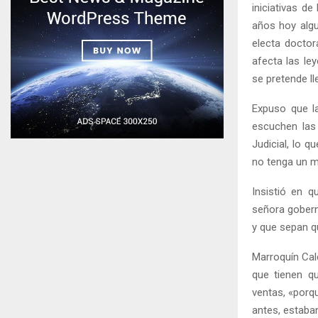
iniciativas d
años hoy algu
electa doctor
afecta las le
se pretende ll
Expuso que l
escuchen las 
Judicial, lo q
no tenga un m
Insistió en q
señora gobern
y que sepan qu
Marroquín Cal
que tienen qu
ventas, «porq
antes, estaban