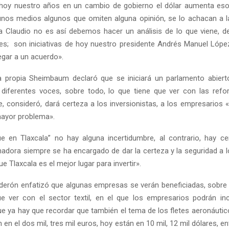
e hoy nuestro años en un cambio de gobierno el dólar aumenta es
nos medios algunos que omiten alguna opinión, se lo achacan a l
a Claudio no es así debemos hacer un análisis de lo que viene, d
yes; son iniciativas de hoy nuestro presidente Andrés Manuel Lóp
egar a un acuerdo».
a propia Sheimbaum declaró que se iniciará un parlamento abiert
diferentes voces, sobre todo, lo que tiene que ver con las ref
Reply
Retweet
Favorite
Reply
R
ue, consideró, dará certeza a los inversionistas, a los empresarios
ayor problema».
ue en Tlaxcala” no hay alguna incertidumbre, al contrario, hay ce
adora siempre se ha encargado de dar la certeza y la seguridad a lo
e Tlaxcala es el mejor lugar para invertir».
derón enfatizó que algunas empresas se verán beneficiadas, sobre 
e ver con el sector textil, en el que los empresarios podrán i
ue ya hay que recordar que también el tema de los fletes aeronáutic
 en el dos mil, tres mil euros, hoy están en 10 mil, 12 mil dólares, 