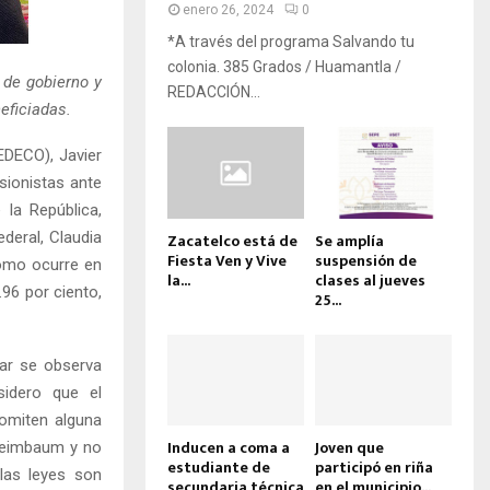
enero 26, 2024
0
*A través del programa Salvando tu
colonia. 385 Grados / Huamantla /
 de gobierno y
REDACCIÓN...
eficiadas.
EDECO), Javier
sionistas ante
 la República,
deral, Claudia
Zacatelco está de
Se amplía
Fiesta Ven y Vive
suspensión de
como ocurre en
la...
clases al jueves
.96 por ciento,
25...
lar se observa
idero que el
omiten alguna
Inducen a coma a
Joven que
Sheimbaum y no
estudiante de
participó en riña
las leyes son
secundaria técnica
en el municipio...