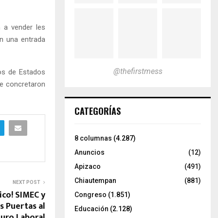
n a vender les
an una entrada
@thefirstmess
os de Estados
se concretaron
CATEGORÍAS
8 columnas
(4.287)
Anuncios
(12)
Apizaco
(491)
Chiautempan
(881)
NEXT POST
ico! SIMEC y
Congreso
(1.851)
s Puertas al
Educación
(2.128)
turo Laboral