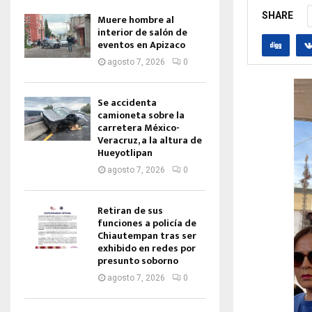
SHARE
Muere hombre al
interior de salón de
eventos en Apizaco
agosto 7, 2026
0
Se accidenta
camioneta sobre la
carretera México-
Veracruz, a la altura de
Hueyotlipan
agosto 7, 2026
0
Retiran de sus
funciones a policía de
Chiautempan tras ser
exhibido en redes por
presunto soborno
agosto 7, 2026
0