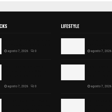
ICKS
LIFESTYLE
Muere hombre al interior de
Muere hombre a
salón de eventos en Apizaco
salón de event
agosto 7, 2026
0
agosto 7, 2026
Se accidenta camioneta
Se accidenta 
sobre la carretera México-
sobre la carre
Veracruz, a la altura de
Veracruz, a la 
Hueyotlipan
Hueyotlipan
agosto 7, 2026
0
agosto 7, 2026
Retiran de sus funciones a
Retiran de sus
policía de Chiautempan tras
policía de Chi
ser exhibido en redes por
ser exhibido en