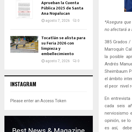
Aprueban la Cuenta
Pública 2025 de Santa
Ana Nopalucan
agosto 7, 2026
0
*Asegura que 
no afectará a
Tocatlán se alista para
385 Grados / 
su Feria 2026 con
limpieza y
Marroquín Cal
embellecimiento
la posible ap
agosto 7, 2026
0
Andrés Manuel
Sheimbaum Par
el ámbito inte
INSTAGRAM
el peor nivel
En entrevista
Please enter an Access Token
cada seis a
nerviosismo 
opinión, se l
es así, debe