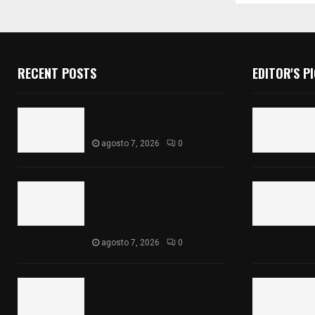
RECENT POSTS
EDITOR'S P
Muere hombre al interior de
salón de eventos en Apizaco
agosto 7, 2026
0
Se accidenta camioneta
sobre la carretera México-
Veracruz, a la altura de
Hueyotlipan
agosto 7, 2026
0
Retiran de sus funciones a
policía de Chiautempan tras
ser exhibido en redes por