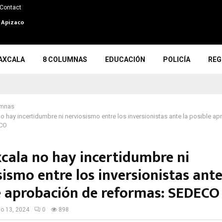
Contact
n Apizaco
AXCALA
8 COLUMNAS
EDUCACIÓN
POLICÍA
REG
umnas
no hay incertidumbre ni nerviosismo entre los inversionistas ante la posible a
ECO
xcala no hay incertidumbre ni
ismo entre los inversionistas ante
e aprobación de reformas: SEDECO
io 13, 2024
0
898