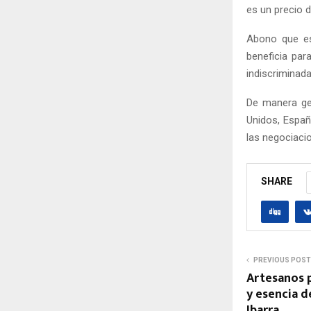
es un precio d
Abono que est
beneficia par
indiscriminada
De manera ge
Unidos, Españ
las negociaci
SHARE
PREVIOUS POST
Artesanos p
y esencia d
Ibarra