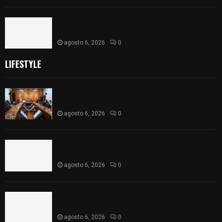
Caso Lorena Cuéllar: Estado exige rigor y fuentes
oficiales ante acusaciones sin sustento
agosto 6, 2026
0
LIFESTYLE
Vota ITE terna para elegir a persona Secretaria
Ejecutiva
agosto 6, 2026
0
Sabor 100% tlaxcalteca: Conoce Guarda Frutz en
el Mercado de Artesanos
agosto 6, 2026
0
Caso Lorena Cuéllar: Estado exige rigor y fuentes
oficiales ante acusaciones sin sustento
agosto 6, 2026
0