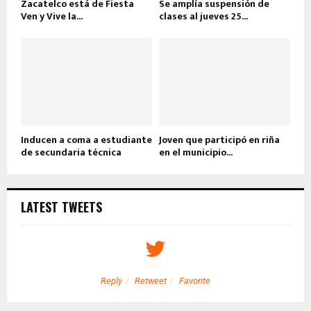
Zacatelco está de Fiesta
Se amplía suspensión de
Ven y Vive la...
clases al jueves 25...
Inducen a coma a estudiante
Joven que participó en riña
de secundaria técnica
en el municipio...
LATEST TWEETS
Reply
Retweet
Favorite