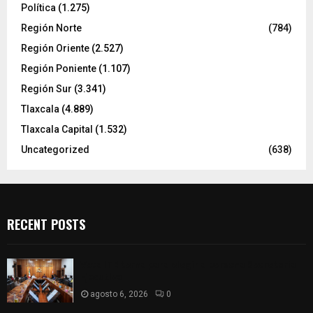
Política
(1.275)
Región Norte
(784)
Región Oriente
(2.527)
Región Poniente
(1.107)
Región Sur
(3.341)
Tlaxcala
(4.889)
Tlaxcala Capital
(1.532)
Uncategorized
(638)
RECENT POSTS
Vota ITE terna para elegir a persona Secretaria
Ejecutiva
agosto 6, 2026
0