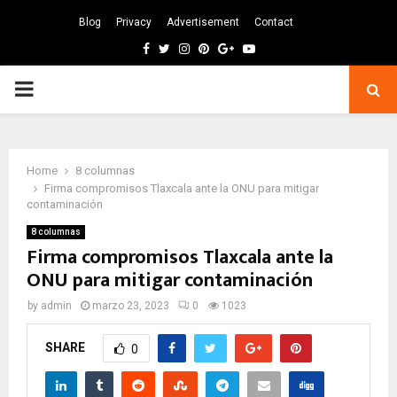
Blog
Privacy
Advertisement
Contact
Facebook
Twitter
Instagram
Pinterest
Google
Youtube
PRIMARY
MENU
Home
8 columnas
Firma compromisos Tlaxcala ante la ONU para mitigar
contaminación
8 columnas
Firma compromisos Tlaxcala ante la
ONU para mitigar contaminación
by
admin
marzo 23, 2023
0
1023
SHARE
0