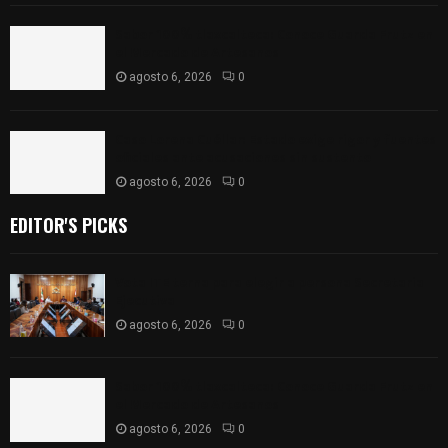
Sabor 100% tlaxcalteca: Conoce Guarda Frutz en
el Mercado de Artesanos
agosto 6, 2026
0
Caso Lorena Cuéllar: Estado exige rigor y fuentes
oficiales ante acusaciones sin sustento
agosto 6, 2026
0
EDITOR'S PICKS
Vota ITE terna para elegir a persona Secretaria
Ejecutiva
agosto 6, 2026
0
Sabor 100% tlaxcalteca: Conoce Guarda Frutz en
el Mercado de Artesanos
agosto 6, 2026
0