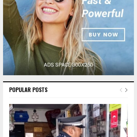
:
C
H
POPULAR POSTS