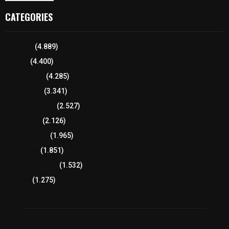
CATEGORIES
Tlaxcala
(4.889)
Policía
(4.400)
8 columnas
(4.285)
Región Sur
(3.341)
Región Oriente
(2.527)
Educación
(2.126)
Lo más leído
(1.965)
Congreso
(1.851)
Tlaxcala Capital
(1.532)
Política
(1.275)