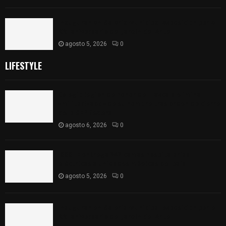
Inauguran en Galería Municipal exposición por el
XXI aniversario del Jardín del Arte
agosto 5, 2026
0
LIFESTYLE
Colegio legión de honor de Tlaxcala elimina
«militarizado» de su nombre tras orden de cierre
de la SEP federal
agosto 6, 2026
0
ISSSTE entrega 242 camas hospitalarias
eléctricas a unidades médicas del país
agosto 5, 2026
0
Inauguran en Galería Municipal exposición por el
XXI aniversario del Jardín del Arte