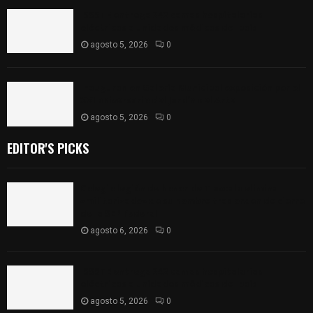
ISSSTE entrega 242 camas hospitalarias
eléctricas a unidades médicas del país
agosto 5, 2026
0
Inauguran en Galería Municipal exposición por el
XXI aniversario del Jardín del Arte
agosto 5, 2026
0
EDITOR'S PICKS
Colegio legión de honor de Tlaxcala elimina
«militarizado» de su nombre tras orden de cierre
de la SEP federal
agosto 6, 2026
0
ISSSTE entrega 242 camas hospitalarias
eléctricas a unidades médicas del país
agosto 5, 2026
0