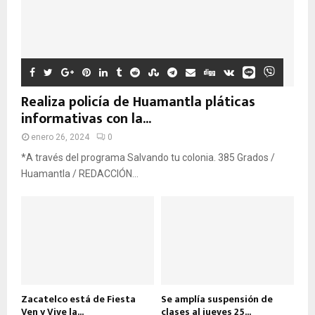
Realiza policía de Huamantla pláticas
informativas con la...
enero 26, 2024
0
*A través del programa Salvando tu colonia. 385 Grados /
Huamantla / REDACCIÓN...
Zacatelco está de Fiesta
Se amplía suspensión de
Ven y Vive la...
clases al jueves 25...