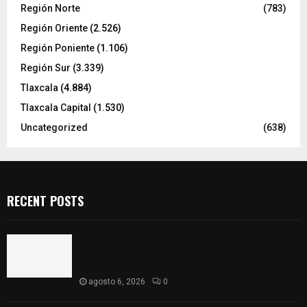
Región Norte
(783)
Región Oriente
(2.526)
Región Poniente
(1.106)
Región Sur
(3.339)
Tlaxcala
(4.884)
Tlaxcala Capital
(1.530)
Uncategorized
(638)
RECENT POSTS
Colegio legión de honor de Tlaxcala elimina
«militarizado» de su nombre tras orden de cierre
de la SEP federal
agosto 6, 2026
0