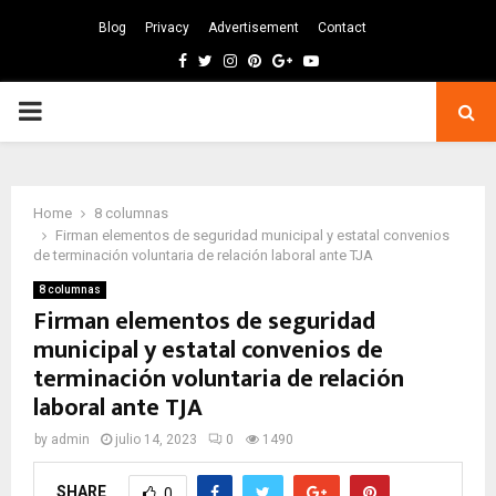
Blog
Privacy
Advertisement
Contact
Facebook
Twitter
Instagram
Pinterest
Google
Youtube
PRIMARY
MENU
Home
8 columnas
Firman elementos de seguridad municipal y estatal convenios
de terminación voluntaria de relación laboral ante TJA
8 columnas
Firman elementos de seguridad
municipal y estatal convenios de
terminación voluntaria de relación
laboral ante TJA
by
admin
julio 14, 2023
0
1490
SHARE
0