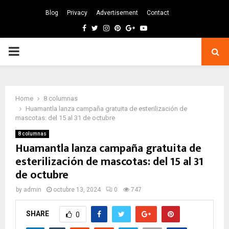
Blog
Privacy
Advertisement
Contact
Facebook
Twitter
Instagram
Pinterest
Google
Youtube
PRIMARY
MENU
Home
8 columnas
Huamantla lanza campaña gratuita de esterilización de
mascotas: del 15 al 31 de octubre
8 columnas
Huamantla lanza campaña gratuita de
esterilización de mascotas: del 15 al 31
de octubre
by
admin
octubre 13, 2024
0
747
SHARE
0