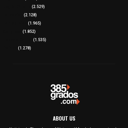
Región Oriente
(2.529)
Educación
(2.128)
Lo más leído
(1.965)
Congreso
(1.852)
Tlaxcala Capital
(1.535)
Política
(1.278)
ABOUT US