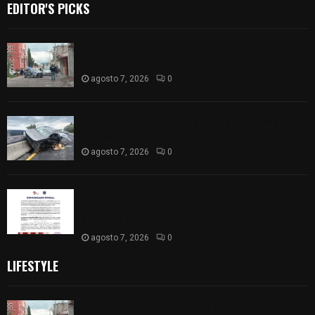
EDITOR'S PICKS
Muere hombre al interior de salón de eventos en
Apizaco
agosto 7, 2026
0
Se accidenta camioneta sobre la carretera
México-Veracruz, a la altura de Hueyotlipan
agosto 7, 2026
0
Retiran de sus funciones a policía de
Chiautempan tras ser exhibido en redes por
presunto soborno
agosto 7, 2026
0
LIFESTYLE
Muere hombre al interior de salón de eventos en