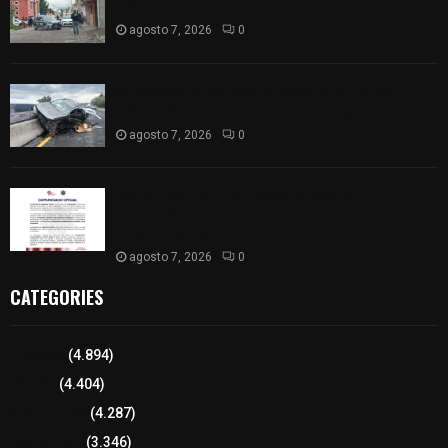
Apizaco
agosto 7, 2026
0
Se accidenta camioneta sobre la carretera
México-Veracruz, a la altura de Hueyotlipan
agosto 7, 2026
0
Retiran de sus funciones a policía de
Chiautempan tras ser exhibido en redes por
presunto soborno
agosto 7, 2026
0
CATEGORIES
Tlaxcala
(4.894)
Policía
(4.404)
8 columnas
(4.287)
Región Sur
(3.346)