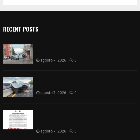
RECENT POSTS
Muere hombre al interior de salón de eventos en
Apizaco
agosto 7, 2026
0
Se accidenta camioneta sobre la carretera
México-Veracruz, a la altura de Hueyotlipan
agosto 7, 2026
0
Retiran de sus funciones a policía de
Chiautempan tras ser exhibido en redes por
presunto soborno
agosto 7, 2026
0