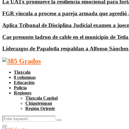
La UATx promueve la resiliencia emocional para fortal
FGR vincula a proceso a pareja armada que agredió 
Aplica Tribunal de Disciplina Judicial examen a juece
Cae presunto ladron de cable en el municipio de Tetl
Liderazgos de Papalotla respaldan a Alfonso Sánchez 
Facebook
Twitter
Instagram
Pinterest
Google
Youtube
Tlaxcala
8 columnas
Educación
Policía
Regiones
Tlaxcala Capital
Chiautempan
Región Oriente
Search
Search
for:
Facebook
Twitter
Instagram
Pinterest
Google
Youtube
Primary