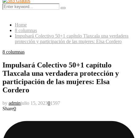
Menu
Search
Search
for:
Home
8 columnas
Impulsará Colectivo 50+1 capítulo Tlaxcala una verdadera
protección y participación de las mujeres: Elsa Cordero
8 columnas
Impulsará Colectivo 50+1 capítulo
Tlaxcala una verdadera protección y
participación de las mujeres: Elsa
Cordero
by
admin
julio 15, 2023
0
1597
Share
0