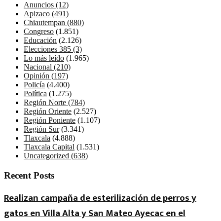
Anuncios
(12)
Apizaco
(491)
Chiautempan
(880)
Congreso
(1.851)
Educación
(2.126)
Elecciones 385
(3)
Lo más leído
(1.965)
Nacional
(210)
Opinión
(197)
Policía
(4.400)
Política
(1.275)
Región Norte
(784)
Región Oriente
(2.527)
Región Poniente
(1.107)
Región Sur
(3.341)
Tlaxcala
(4.888)
Tlaxcala Capital
(1.531)
Uncategorized
(638)
Recent Posts
Realizan campaña de esterilización de perros y
gatos en Villa Alta y San Mateo Ayecac en el