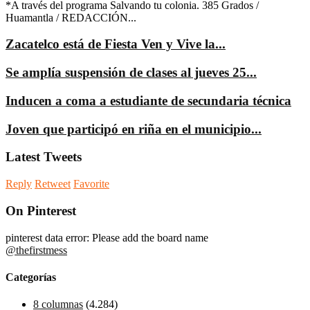
*A través del programa Salvando tu colonia. 385 Grados /
Huamantla / REDACCIÓN...
Zacatelco está de Fiesta Ven y Vive la...
Se amplía suspensión de clases al jueves 25...
Inducen a coma a estudiante de secundaria técnica
Joven que participó en riña en el municipio...
Latest Tweets
Reply
Retweet
Favorite
On Pinterest
pinterest data error: Please add the board name
@thefirstmess
Categorías
8 columnas
(4.284)