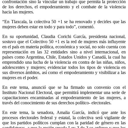
confrontación sino la vincular un trabajo que permita la protección
de los derechos, el empoderamiento y el combate de la violencia
hacia las mujeres.
“En Tlaxcala, la colectiva 50 +1 se ha renovado y decirles que las
mujeres deben estar en todo y para todo”, comentó.
En su oportunidad, Claudia Corichi García, presidenta nacional,
sostuvo que el Colectivo 50 +1 es la red de mujeres más influyente
en el país en materia política, económica y social, no solo cuenta con
representación en las 32 entidades sino a nivel internacional, en
países como Argentina, Chile, Estados Unidos y Canadá, la cual ha
emprendido una lucha de la violencia en contra de las niñas, niños,
adolescentes y mujeres; evidenciar todos los tipos de violencia en
sus diversos ámbitos, así como el empoderamiento y visibilizar a las
mujeres en el poder.
En este tema, anunció que se ha firmado un convenio con el
Instituto Nacional Electoral, que permitirá implementar una serie de
capacitaciones encaminadas al empoderamiento de las mujeres, a
través del conocimiento de sus derechos político- electorales.
En este tema, la senadora, Amalia García, indicó que ante los
procesos electorales federal y estatal, la colectiva será vigilante de
que los partidos políticos cumplan con la paridad de género en las
candidaturas, a que la recién creada Ley 3 de 3 se aplique y que los