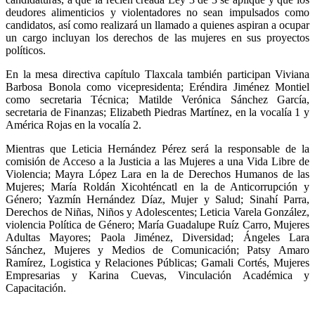
deudores alimenticios y violentadores no sean impulsados como
candidatos, así como realizará un llamado a quienes aspiran a ocupar
un cargo incluyan los derechos de las mujeres en sus proyectos
políticos.
En la mesa directiva capítulo Tlaxcala también participan Viviana
Barbosa Bonola como vicepresidenta; Eréndira Jiménez Montiel
como secretaria Técnica; Matilde Verónica Sánchez García,
secretaria de Finanzas; Elizabeth Piedras Martínez, en la vocalía 1 y
América Rojas en la vocalía 2.
Mientras que Leticia Hernández Pérez será la responsable de la
comisión de Acceso a la Justicia a las Mujeres a una Vida Libre de
Violencia; Mayra López Lara en la de Derechos Humanos de las
Mujeres; María Roldán Xicohténcatl en la de Anticorrupción y
Género; Yazmín Hernández Díaz, Mujer y Salud; Sinahí Parra,
Derechos de Niñas, Niños y Adolescentes; Leticia Varela González,
violencia Política de Género; María Guadalupe Ruíz Carro, Mujeres
Adultas Mayores; Paola Jiménez, Diversidad; Ángeles Lara
Sánchez, Mujeres y Medios de Comunicación; Patsy Amaro
Ramírez, Logistica y Relaciones Públicas; Gamali Cortés, Mujeres
Empresarias y Karina Cuevas, Vinculación Académica y
Capacitación.