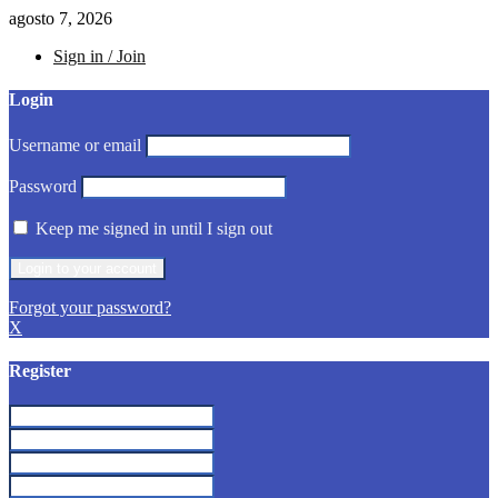
agosto 7, 2026
Sign in / Join
Login
Username or email
Password
Keep me signed in until I sign out
Forgot your password?
X
Register