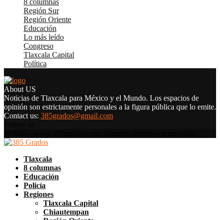
8 columnas
(4.284)
Región Sur
(3.341)
Región Oriente
(2.527)
Educación
(2.126)
Lo más leído
(1.965)
Congreso
(1.851)
Tlaxcala Capital
(1.531)
Política
(1.275)
About US
Noticias de Tlaxcala para México y el Mundo. Los espacios de
opinión son estrictamente personales a la figura pública que lo emite.
Contact us:
385grados@gmail.com
Follow us
Facebook
Twitter
Instagram
Pinterest
Google
Youtube
@2023 - www.385grados.com. Algunos derechos reservados.
Facebook
Twitter
Instagram
Pinterest
Google
Youtube
Tlaxcala
8 columnas
Educación
Policía
Regiones
Tlaxcala Capital
Chiautempan