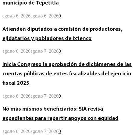
municipio de Tepetitla
agosto 6, 2026
agosto 6, 2026
0
Atienden diputados a comisión de productores,
ejidatarios y pobladores de Ixtenco
agosto 6, 2026
agosto 7, 2026
0
Inicia Congreso la aprobación de dictámenes de las
cuentas públicas de entes fiscalizables del ejercicio
fiscal 2025
agosto 6, 2026
agosto 7, 2026
0
No más mismos beneficiarios: SIA revisa
expedientes para repartir apoyos con equidad
agosto 6, 2026
agosto 7, 2026
0