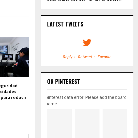
LATEST TWEETS
etweet
Favorite
Reply
Retweet
Favorite
ON PINTEREST
eguridad
acidades
 para reducir
pinterest data error: Please add the board
name