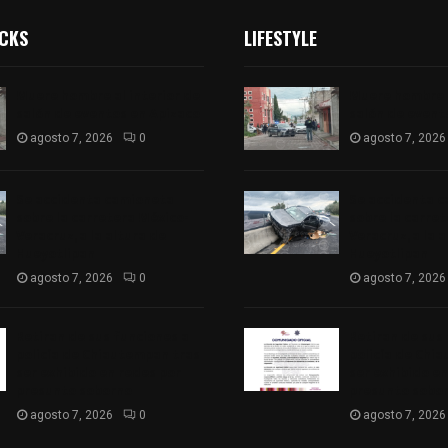
ICKS
LIFESTYLE
Muere hombre al interior de
Muere hombre a
salón de eventos en Apizaco
salón de event
agosto 7, 2026
0
agosto 7, 2026
Se accidenta camioneta
Se accidenta 
sobre la carretera México-
sobre la carre
Veracruz, a la altura de
Veracruz, a la 
Hueyotlipan
Hueyotlipan
agosto 7, 2026
0
agosto 7, 2026
Retiran de sus funciones a
Retiran de sus
policía de Chiautempan tras
policía de Chi
ser exhibido en redes por
ser exhibido en
presunto soborno
presunto sobo
agosto 7, 2026
0
agosto 7, 2026