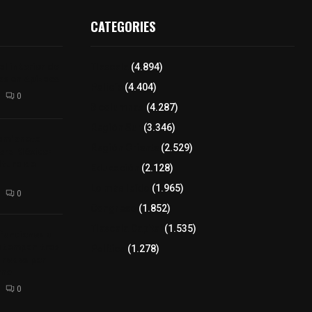
CATEGORIES
l interior de
Tlaxcala
(4.894)
os en Apizaco
Policía
(4.404)
0
8 columnas
(4.287)
Región Sur
(3.346)
camioneta
Región Oriente
(2.529)
tera México-
altura de
Educación
(2.128)
Lo más leído
(1.965)
0
Congreso
(1.852)
Tlaxcala Capital
(1.535)
 funciones a
autempan tras
Política
(1.278)
 redes por
rno
0