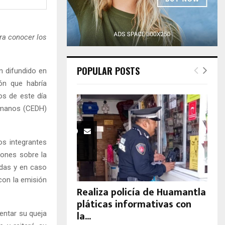
H
ra conocer los
POPULAR POSTS
n difundido en
ón que habría
os de este día
Humanos (CEDH)
os integrantes
iones sobre la
radas y en caso
con la emisión
Realiza policía de Huamantla
pláticas informativas con
la...
entar su queja