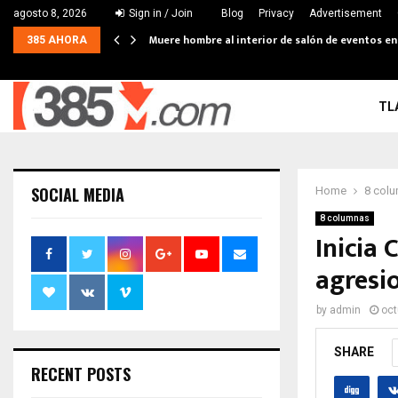
agosto 8, 2026
Sign in / Join
Blog
Privacy
Advertisement
Muere hombre al interior de salón de eventos e
385 AHORA
TL
SOCIAL MEDIA
Home
8 col
8 columnas
Inicia
agresi
by
admin
oct
SHARE
RECENT POSTS