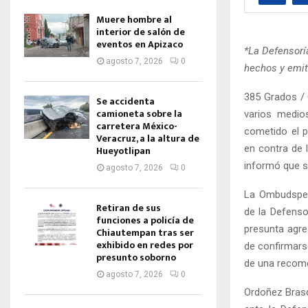
Muere hombre al
interior de salón de
eventos en Apizaco
*La Defensorí
agosto 7, 2026
0
hechos y emit
385 Grados / 
Se accidenta
camioneta sobre la
varios medio
carretera México-
cometido el p
Veracruz, a la altura de
en contra de 
Hueyotlipan
informó que se
agosto 7, 2026
0
La Ombudspers
Retiran de sus
de la Defenso
funciones a policía de
presunta agres
Chiautempan tras ser
exhibido en redes por
de confirmars
presunto soborno
de una recom
agosto 7, 2026
0
Ordoñez Brasd