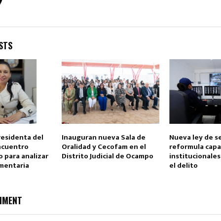
STS
Reply
Retweet
Favorite
Reply
R
residenta del
Inauguran nueva Sala de
Nueva ley de s
ncuentro
Oralidad y Cecofam en el
reformula cap
 para analizar
Distrito Judicial de Ocampo
institucionales
imentaria
el delito
MMENT