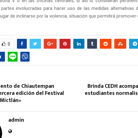
soría V o en las oficinas centrales, si así lo consideran pertinent
 partes involucradas para hacer uso de las medidas alternativas 
lugar de inclinarse por la violencia, situación que permitirá promover
0
iento de Chiautempan
Brinda CEDH acomp
tercera edición del Festival
estudiantes normalis
.Mictlán»
admin