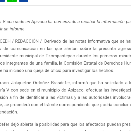
a V con sede en Apizaco ha comenzado a recabar la información pa
ir un informe
CEDH / REDACCIÓN / Derivado de las notas informativa que se ha
s de comunicación en las que alertan sobre la presunta agresi
residente municipal de Tzompantepec durante los primeros minut
los integrantes de una familia, la Comisión Estatal de Derechos 
 ha iniciado una queja de oficio para investigar los hechos.
on, Jakqueline Ordoñez Brasdefer, informó que ha solicitado a l
ría V con sede en el municipio de Apizaco, efectuar las investigac
ión a fin de identificar a las víctimas y a las autoridades involuc
e, se procederá con el trámite correspondiente que podría concluir 
endación.
efer dejó abierta la posibilidad para que los afectados puedan pres