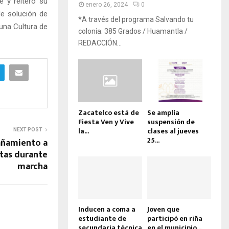
e y reiteró su
enero 26, 2024
0
de solución de
*A través del programa Salvando tu
 una Cultura de
colonia. 385 Grados / Huamantla /
REDACCIÓN...
Zacatelco está de
Se amplía
Fiesta Ven y Vive
suspensión de
la...
clases al jueves
NEXT POST
25...
añamiento a
tas durante
marcha
Inducen a coma a
Joven que
estudiante de
participó en riña
secundaria técnica
en el municipio...