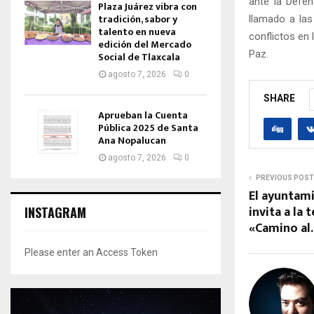
ante la Defen
Plaza Juárez vibra con
tradición, sabor y
llamado a las
talento en nueva
conflictos en 
edición del Mercado
Paz.
Social de Tlaxcala
agosto 7, 2026
0
SHARE
Aprueban la Cuenta
Pública 2025 de Santa
Ana Nopalucan
agosto 7, 2026
0
PREVIOUS POST
El ayuntam
invita a la 
INSTAGRAM
«Camino al
Please enter an Access Token