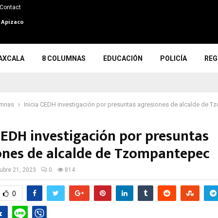
Contact
n Apizaco
AXCALA
8 COLUMNAS
EDUCACIÓN
POLICÍA
REG
umnas
Inicia CEDH investigación por presuntas agresiones de alcalde de 
 CEDH investigación por presuntas
ones de alcalde de Tzompantepec
ubre 21, 2023
0
814
0