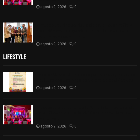
agosto 9, 2026
0
El museo taurino se vistió de arte, fotografía y
tradición con la agenda cultural taurina de la
Feria Internacional del...
agosto 9, 2026
0
LIFESTYLE
Huamantla vivirá un domingo de fiesta, tradición
y cultura con una gran cartelera de actividades
agosto 9, 2026
0
El escenario cultural de la Feria Internacional del
Arte Efímero y la Dalia vivió una noche llena de
música en...
agosto 9, 2026
0