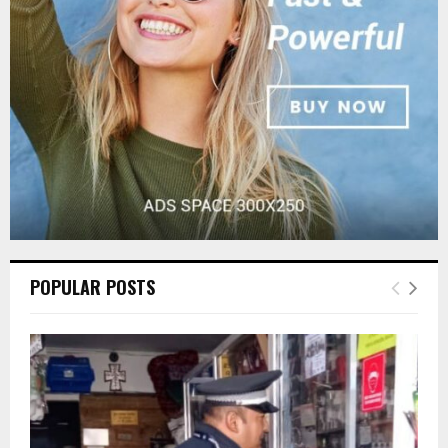
:
C
H
POPULAR POSTS