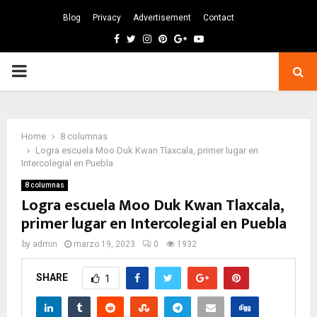
Blog
Privacy
Advertisement
Contact
Facebook
Twitter
Instagram
Pinterest
Google
Youtube
PRIMARY
MENU
Home
8 columnas
Logra escuela Moo Duk Kwan Tlaxcala, primer lugar en
Intercolegial en Puebla
8 columnas
Logra escuela Moo Duk Kwan Tlaxcala,
primer lugar en Intercolegial en Puebla
by
admin
marzo 19, 2023
0
1932
SHARE
1