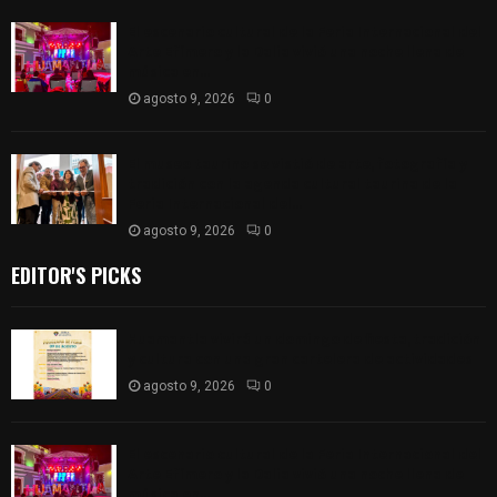
El escenario cultural de la Feria Internacional del
Arte Efímero y la Dalia vivió una noche llena de
música en...
agosto 9, 2026
0
El museo taurino se vistió de arte, fotografía y
tradición con la agenda cultural taurina de la
Feria Internacional del...
agosto 9, 2026
0
EDITOR'S PICKS
Huamantla vivirá un domingo de fiesta, tradición
y cultura con una gran cartelera de actividades
agosto 9, 2026
0
El escenario cultural de la Feria Internacional del
Arte Efímero y la Dalia vivió una noche llena de
música en...