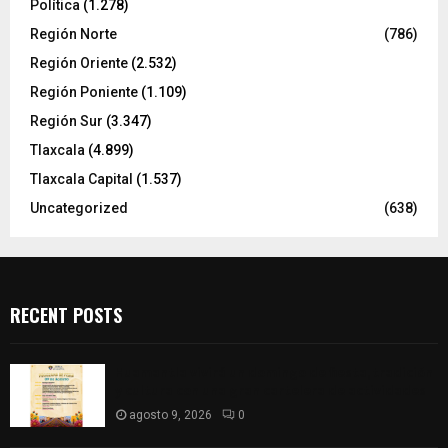
Política
(1.278)
Región Norte
(786)
Región Oriente
(2.532)
Región Poniente
(1.109)
Región Sur
(3.347)
Tlaxcala
(4.899)
Tlaxcala Capital
(1.537)
Uncategorized
(638)
RECENT POSTS
Huamantla vivirá un domingo de fiesta, tradición
y cultura con una gran cartelera de actividades
agosto 9, 2026
0