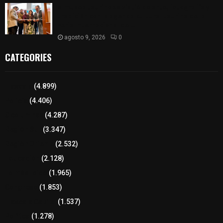
El museo taurino se vistió de arte, fotografía y
tradición con la agenda cultural taurina de la
Feria Internacional del...
agosto 9, 2026
0
CATEGORIES
Tlaxcala
(4.899)
Policía
(4.406)
8 columnas
(4.287)
Región Sur
(3.347)
Región Oriente
(2.532)
Educación
(2.128)
Lo más leído
(1.965)
Congreso
(1.853)
Tlaxcala Capital
(1.537)
Política
(1.278)