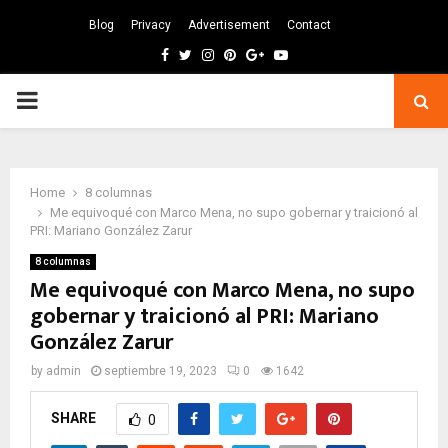
Blog
Privacy
Advertisement
Contact
Facebook
Twitter
Instagram
Pinterest
Google
Youtube
PRIMARY
MENU
Home
8 columnas
Me equivoqué con Marco Mena, no supo gobernar y traicionó al
PRI: Mariano González Zarur
8 columnas
Me equivoqué con Marco Mena, no supo
gobernar y traicionó al PRI: Mariano
González Zarur
by
admin
septiembre 19, 2023
0
1642
SHARE
0