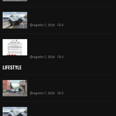
Se accidenta camioneta sobre la carretera
México-Veracruz, a la altura de Hueyotlipan
agosto 7, 2026
0
Retiran de sus funciones a policía de
Chiautempan tras ser exhibido en redes por
presunto soborno
agosto 7, 2026
0
LIFESTYLE
Muere hombre al interior de salón de eventos en
Apizaco
agosto 7, 2026
0
Se accidenta camioneta sobre la carretera
México-Veracruz, a la altura de Hueyotlipan