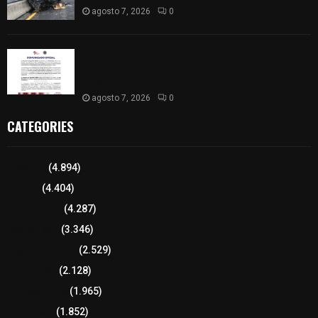
agosto 7, 2026
0
Retiran de sus funciones a policía de
Chiautempan tras ser exhibido en redes por
presunto soborno
agosto 7, 2026
0
CATEGORIES
Tlaxcala
(4.894)
Policía
(4.404)
8 columnas
(4.287)
Región Sur
(3.346)
Región Oriente
(2.529)
Educación
(2.128)
Lo más leído
(1.965)
Congreso
(1.852)