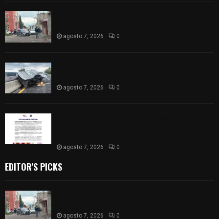
Muere hombre al interior de salón de eventos en
Apizaco
agosto 7, 2026
0
Se accidenta camioneta sobre la carretera
México-Veracruz, a la altura de Hueyotlipan
agosto 7, 2026
0
Retiran de sus funciones a policía de
Chiautempan tras ser exhibido en redes por
presunto soborno
agosto 7, 2026
0
EDITOR'S PICKS
Muere hombre al interior de salón de eventos en
Apizaco
agosto 7, 2026
0