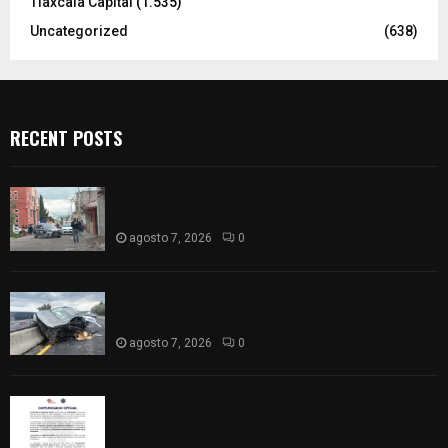
Tlaxcala Capital
(1.535)
Uncategorized
(638)
RECENT POSTS
Muere hombre al interior de salón de eventos en
Apizaco
agosto 7, 2026
0
Se accidenta camioneta sobre la carretera
México-Veracruz, a la altura de Hueyotlipan
agosto 7, 2026
0
Retiran de sus funciones a policía de
Chiautempan tras ser exhibido en redes por
presunto soborno