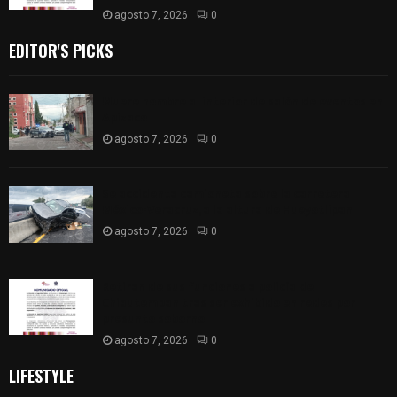
agosto 7, 2026
0
EDITOR'S PICKS
Muere hombre al interior de salón de eventos en
Apizaco
agosto 7, 2026
0
Se accidenta camioneta sobre la carretera
México-Veracruz, a la altura de Hueyotlipan
agosto 7, 2026
0
Retiran de sus funciones a policía de
Chiautempan tras ser exhibido en redes por
presunto soborno
agosto 7, 2026
0
LIFESTYLE