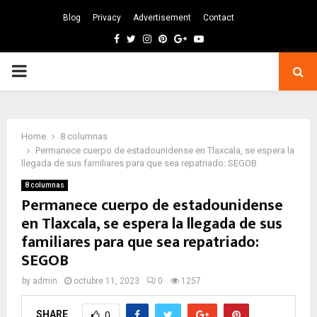
Blog
Privacy
Advertisement
Contact
Facebook
Twitter
Instagram
Pinterest
Google
Youtube
PRIMARY
MENU
Home
8 columnas
Permanece cuerpo de estadounidense en Tlaxcala, se espera la
llegada de sus familiares para que sea repatriado: SEGOB
8 columnas
Permanece cuerpo de estadounidense
en Tlaxcala, se espera la llegada de sus
familiares para que sea repatriado:
SEGOB
by
admin
octubre 11, 2023
0
1257
SHARE
0