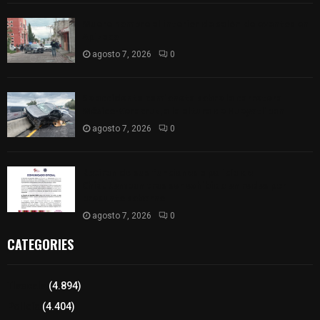
Muere hombre al interior de salón de eventos en
Apizaco
agosto 7, 2026
0
Se accidenta camioneta sobre la carretera
México-Veracruz, a la altura de Hueyotlipan
agosto 7, 2026
0
Retiran de sus funciones a policía de
Chiautempan tras ser exhibido en redes por
presunto soborno
agosto 7, 2026
0
CATEGORIES
Tlaxcala
(4.894)
Policía
(4.404)