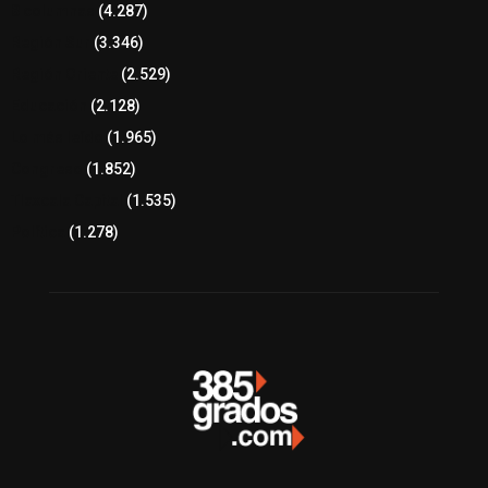
8 columnas
(4.287)
Región Sur
(3.346)
Región Oriente
(2.529)
Educación
(2.128)
Lo más leído
(1.965)
Congreso
(1.852)
Tlaxcala Capital
(1.535)
Política
(1.278)