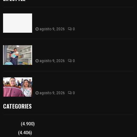
Frustran policías de SPM robo de camioneta en
comunidad de Tlaltepango; hay un detenido
agosto 9, 2026
0
¡Es niño! Oportuna intervención de paramédicos
ayuda al nacimiento de un bebé en SPM
agosto 9, 2026
0
Blanca Angulo respalda a Jocelyne Gómez rumbo
a la elección de Reina de la Feria Tlaxcala 2026
agosto 9, 2026
0
CATEGORIES
Tlaxcala
(4.900)
Policía
(4.406)