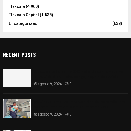
Tlaxcala
(4.900)
Tlaxcala Capital
(1.538)
Uncategorized
(638)
RECENT POSTS
Frustran policías de SPM robo de camioneta en
comunidad de Tlaltepango; hay un detenido
agosto 9, 2026
0
¡Es niño! Oportuna intervención de paramédicos
ayuda al nacimiento de un bebé en SPM
agosto 9, 2026
0