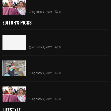
Blanca Angulo respalda a Jocelyne Gómez rumbo
a la elección de Reina de la Feria Tlaxcala 2026
agosto 9, 2026
0
EDITOR'S PICKS
Frustran policías de SPM robo de camioneta en
comunidad de Tlaltepango; hay un detenido
agosto 9, 2026
0
¡Es niño! Oportuna intervención de paramédicos
ayuda al nacimiento de un bebé en SPM
agosto 9, 2026
0
Blanca Angulo respalda a Jocelyne Gómez rumbo
a la elección de Reina de la Feria Tlaxcala 2026
agosto 9, 2026
0
LIFESTYLE