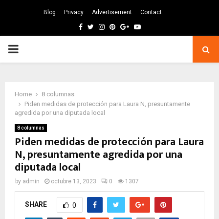
Blog
Privacy
Advertisement
Contact
Facebook
Twitter
Instagram
Pinterest
Google
Youtube
PRIMARY
MENU
Home
8 columnas
Piden medidas de protección para Laura N, presuntamente
agredida por una diputada local
8 columnas
Piden medidas de protección para Laura
N, presuntamente agredida por una
diputada local
by
admin
octubre 13, 2023
0
1307
SHARE
0