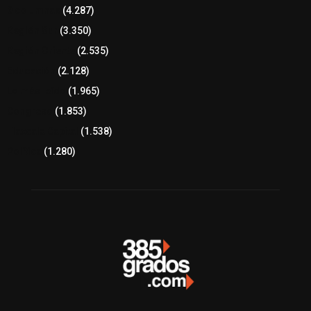
8 columnas
(4.287)
Región Sur
(3.350)
Región Oriente
(2.535)
Educación
(2.128)
Lo más leído
(1.965)
Congreso
(1.853)
Tlaxcala Capital
(1.538)
Política
(1.280)