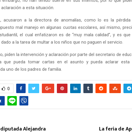
in embargo, no han tenido suerte en sus intentos, por lo que pid
aclaración a esta situación.
, acusaron a la directora de anomalías, como lo es la pérdida 
puesto mal manejo en algunas cuotas escolares, así mismo, preci
tudiantil, el cual enfatizaron es de “muy mala calidad”, y es qu
dado a la tarea de multar a los niños que no paguen el servicio.
o, piden la intervención y aclaración por parte del secretario de e
 que pueda tomar cartas en el asunto y pueda aclarar esta 
da uno de los padres de familia.
0
 diputada Alejandra
La feria de Ap