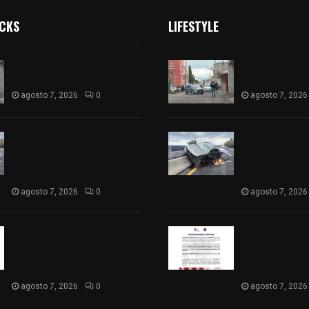
ICKS
LIFESTYLE
Muere hombre al interior de
Muere hombre a
salón de eventos en Apizaco
salón de event
agosto 7, 2026
0
agosto 7, 2026
Se accidenta camioneta
Se accidenta 
sobre la carretera México-
sobre la carre
Veracruz, a la altura de
Veracruz, a la 
Hueyotlipan
Hueyotlipan
agosto 7, 2026
0
agosto 7, 2026
Retiran de sus funciones a
Retiran de sus
policía de Chiautempan tras
policía de Chi
ser exhibido en redes por
ser exhibido en
presunto soborno
presunto sobo
agosto 7, 2026
0
agosto 7, 2026