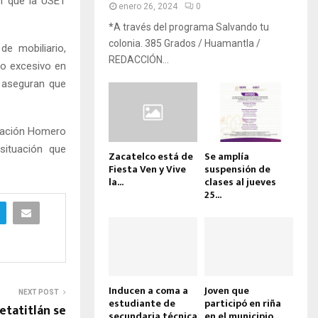
en que la USET
enero 26, 2024
0
*A través del programa Salvando tu
colonia. 385 Grados / Huamantla /
de mobiliario,
REDACCIÓN...
o excesivo en
e aseguran que
ducación Homero
situación que
Zacatelco está de
Se amplía
Fiesta Ven y Vive
suspensión de
la...
clases al jueves
25...
Inducen a coma a
Joven que
NEXT POST
estudiante de
participó en riña
etatitlán se
secundaria técnica
en el municipio...