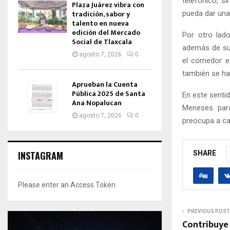
telefónico, s
Plaza Juárez vibra con
tradición, sabor y
pueda dar una 
talento en nueva
edición del Mercado
Por otro lado
Social de Tlaxcala
además de su
agosto 7, 2026
0
el comedor es
también se ha 
Aprueban la Cuenta
Pública 2025 de Santa
En este sentid
Ana Nopalucan
Meneses para
agosto 7, 2026
0
preocupa a ca
INSTAGRAM
SHARE
Please enter an Access Token
PREVIOUS POST
Contribuye