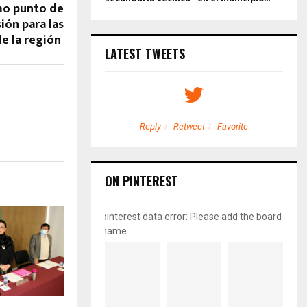
mo punto de
ión para las
de la región
LATEST TWEETS
etweet
Favorite
Reply
Retweet
Favorite
ON PINTEREST
pinterest data error: Please add the board
name