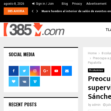
agosto 8, 2026
Sign in / Join
Blog
Privacy
Advertisement
Muere hombre al interior de salón de eventos e
385 AHORA
TL
SOCIAL MEDIA
Home
8 col
Preocupa a p
Papalotla
8 columnas
Preocu
superv
Sánche
RECENT POSTS
by
admin
jul