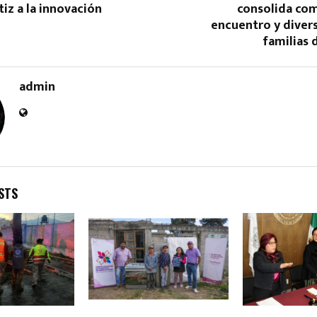
iz a la innovación
consolida co
encuentro y divers
familias 
admin
Reply
Retweet
Favorite
Reply
R
STS