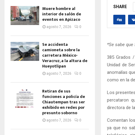
SHARE
Muere hombre al
interior de salón de
eventos en Apizaco
agosto 7, 2026
0
Se accidenta
*Se sabe que 
camioneta sobre la
carretera México-
385 Grados / 
Veracruz, a la altura de
Unidad de Ser
Hueyotlipan
anomalías que
agosto 7, 2026
0
como en la des
Retiran de sus
Los presentes
funciones a policía de
percataron qu
Chiautempan tras ser
exhibido en redes por
directora de l
presunto soborno
Comentan los 
agosto 7, 2026
0
ya que no sa