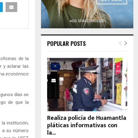
H
POPULAR POSTS
oficinas de la
 y aclarar las
tema económico
lgunos días se
uego de que la
Realiza policía de Huamantla
a institución,
pláticas informativas con
la...
s a su número