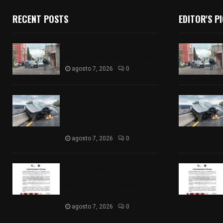
RECENT POSTS
EDITOR'S P
Muere hombre al interior de
salón de eventos en Apizaco
agosto 7, 2026
0
Se accidenta camioneta
sobre la carretera México-
Veracruz, a la altura de
Hueyotlipan
agosto 7, 2026
0
Retiran de sus funciones a
policía de Chiautempan tras
ser exhibido en redes por
presunto soborno
agosto 7, 2026
0