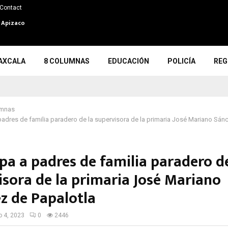
Contact
n Apizaco
AXCALA
8 COLUMNAS
EDUCACIÓN
POLICÍA
REG
umnas
adres de familia paradero de la supervisora de la primaria José Mariano Sán
pa a padres de familia paradero de
isora de la primaria José Mariano
z de Papalotla
io 4, 2023
0
2446