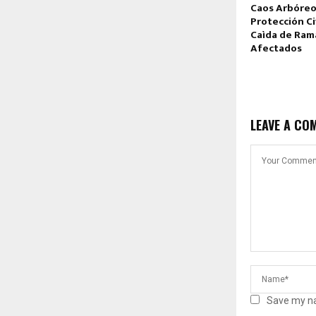
Caos Arbóreo
Protección Ci
Caìda de Ram
Afectados
LEAVE A CO
Save my na