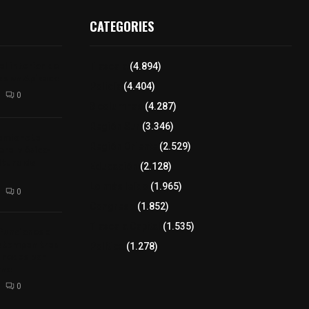
CATEGORIES
l interior de
Tlaxcala
(4.894)
os en Apizaco
Policía
(4.404)
0
8 columnas
(4.287)
Región Sur
(3.346)
camioneta
Región Oriente
(2.529)
tera México-
altura de
Educación
(2.128)
Lo más leído
(1.965)
0
Congreso
(1.852)
Tlaxcala Capital
(1.535)
 funciones a
autempan tras
Política
(1.278)
 redes por
rno
0