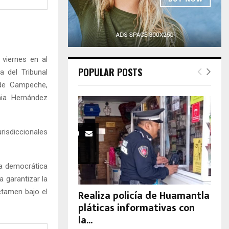
H
 viernes en al
POPULAR POSTS
a del Tribunal
l de Campeche,
nia Hernández
urisdiccionales
ura democrática
ra garantizar la
ctamen bajo el
Realiza policía de Huamantla
pláticas informativas con
la...