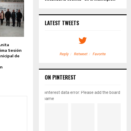
LATEST TWEETS
Anita
ima Sesión
etweet
Favorite
Reply
Retweet
Favorite
nicipal de
an
ON PINTEREST
pinterest data error: Please add the board
name