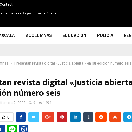
Contact
dad encabezado por Lorena Cuéllar
AXCALA
8 COLUMNAS
EDUCACIÓN
POLICÍA
REG
umnas
Presentan revista digital «Justicia abierta » en su edición número seis
an revista digital «Justicia abiert
ción número seis
tiembre 9, 2023
0
1494
0