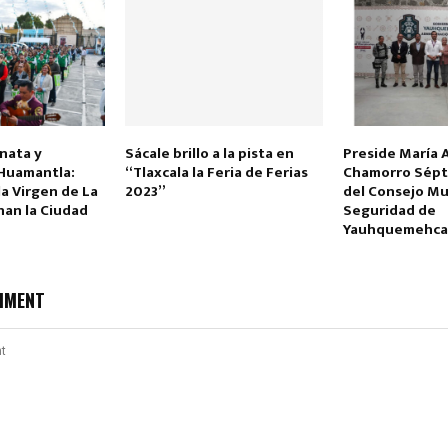
nata y
Sácale brillo a la pista en
Preside María 
Huamantla:
“Tlaxcala la Feria de Ferias
Chamorro Sépt
Reply
Retweet
Favorite
Reply
R
la Virgen de La
2023”
del Consejo Mu
nan la Ciudad
Seguridad de
Yauhquemehc
MMENT