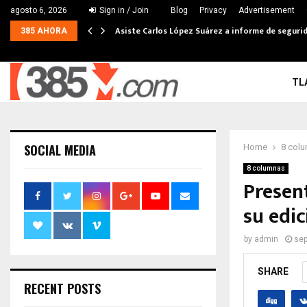
agosto 6, 2026
Sign in / Join
Blog
Privacy
Advertisement
Asiste Carlos López Suárez a informe de seguri
385 AHORA
TL
SOCIAL MEDIA
Home
8 col
8 columnas
Present
su edi
by
admin
sep
SHARE
RECENT POSTS