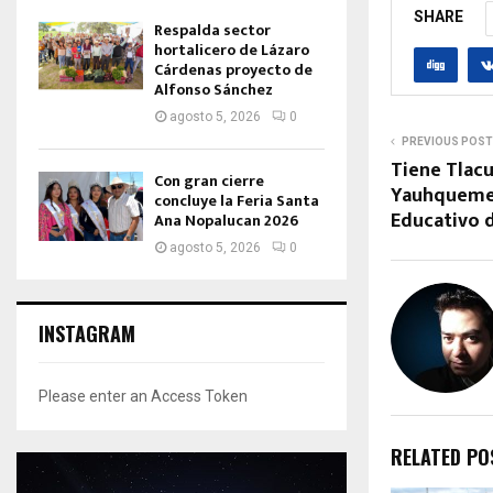
SHARE
Respalda sector
hortalicero de Lázaro
Cárdenas proyecto de
Alfonso Sánchez
agosto 5, 2026
0
PREVIOUS POST
Tiene Tlacu
Con gran cierre
Yauhqueme
concluye la Feria Santa
Educativo d
Ana Nopalucan 2026
agosto 5, 2026
0
INSTAGRAM
Please enter an Access Token
RELATED PO