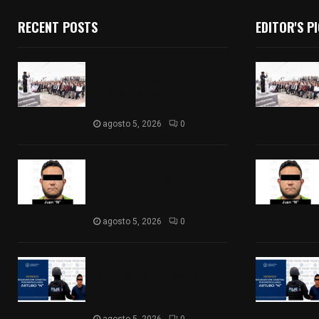
RECENT POSTS
EDITOR'S P
Asiste Carlos López Suárez a
informe de seguridad
encabezado por Lorena
Cuéllar
agosto 5, 2026
0
Caen 3 años y 9 meses de
prisión a hombre detenido
en Huamantla con 75
cartuchos y metanfetamina
agosto 5, 2026
0
Cae en Puebla presunto
responsable de desaparición
en San Pablo del Monte;
hallan a víctima en pozo
agosto 5, 2026
0