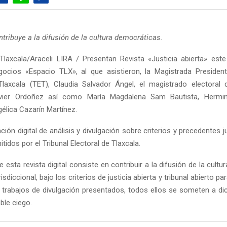
ntribuye a la difusión de la cultura democráticas.
laxcala/Araceli LIRA / Presentan Revista «Justicia abierta» este
ocios «Espacio TLX», al que asistieron, la Magistrada President
Tlaxcala (TET), Claudia Salvador Ángel, el magistrado electora
vier Ordoñez así como María Magdalena Sam Bautista, Hermi
élica Cazarín Martínez.
ción digital de análisis y divulgación sobre criterios y precedentes j
itidos por el Tribunal Electoral de Tlaxcala.
e esta revista digital consiste en contribuir a la difusión de la cult
isdiccional, bajo los criterios de justicia abierta y tribunal abierto pa
s trabajos de divulgación presentados, todos ellos se someten a di
ble ciego.