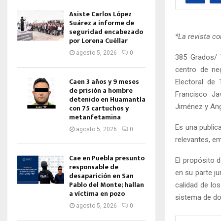
Asiste Carlos López
Suárez a informe de
seguridad encabezado
*La revista co
por Lorena Cuéllar
agosto 5, 2026
0
385 Grados/ T
centro de neg
Caen 3 años y 9 meses
Electoral de 
de prisión a hombre
Francisco Ja
detenido en Huamantla
Jiménez y Ang
con 75 cartuchos y
metanfetamina
Es una publica
agosto 5, 2026
0
relevantes, em
Cae en Puebla presunto
El propósito d
responsable de
en su parte jur
desaparición en San
Pablo del Monte; hallan
calidad de lo
a víctima en pozo
sistema de do
agosto 5, 2026
0