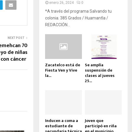
enero 26, 2024
0
*A través del programa Salvando tu
colonia. 385 Grados / Huamantla /
REDACCIÓN...
NEXT POST
uemehcan 70
oyo de niñas
s con cáncer
Zacatelco está de
Se amplía
Fiesta Ven y Vive
suspensión de
la...
clases al jueves
25...
Inducen a coma a
Joven que
estudiante de
participó en riña
secundaria técnica
en el municipio...