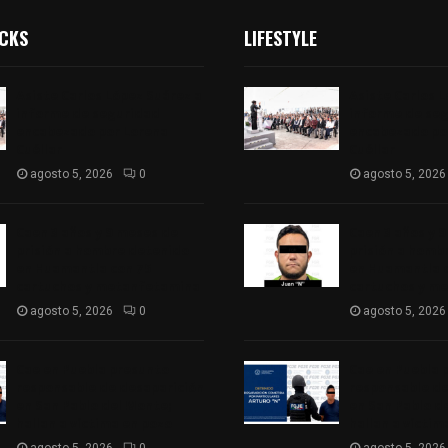
ICKS
LIFESTYLE
Asiste Carlos López Suárez a
Asiste Carlos 
informe de seguridad
informe de se
encabezado por Lorena
encabezado po
Cuéllar
Cuéllar
agosto 5, 2026
0
agosto 5, 2026
Caen 3 años y 9 meses de
Caen 3 años y 
prisión a hombre detenido
prisión a homb
en Huamantla con 75
en Huamantla 
cartuchos y metanfetamina
cartuchos y m
agosto 5, 2026
0
agosto 5, 2026
Cae en Puebla presunto
Cae en Puebla 
responsable de desaparición
responsable de
en San Pablo del Monte;
en San Pablo d
hallan a víctima en pozo
hallan a víctim
agosto 5, 2026
0
agosto 5, 2026