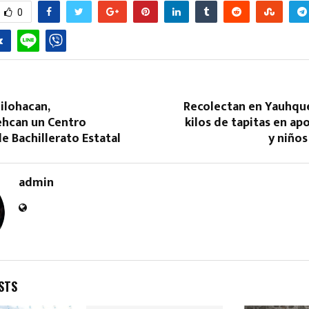
0
ilohacan,
Recolectan en Yauhq
hcan un Centro
kilos de tapitas en ap
e Bachillerato Estatal
y niño
admin
STS