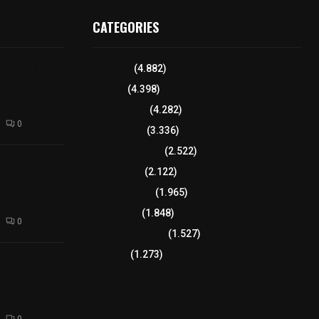
CATEGORIES
López Suárez a
Tlaxcala
(4.882)
guridad
Policía
(4.398)
r Lorena
8 columnas
(4.282)
0
Región Sur
(3.336)
Región Oriente
(2.522)
9 meses de
Educación
(2.122)
re detenido
con 75
Lo más leído
(1.965)
etanfetamina
Congreso
(1.848)
0
Tlaxcala Capital
(1.527)
Política
(1.273)
presunto
 desaparición
el Monte;
a en pozo
0