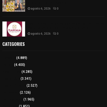
el Mercado de Artesanos
agosto 6, 2026
0
Caso Lorena Cuéllar: Estado exige rigor y fuentes
oficiales ante acusaciones sin sustento
agosto 6, 2026
0
CATEGORIES
Tlaxcala
(4.889)
Policía
(4.400)
8 columnas
(4.285)
Región Sur
(3.341)
Región Oriente
(2.527)
Educación
(2.126)
Lo más leído
(1.965)
Congreso
(1.851)