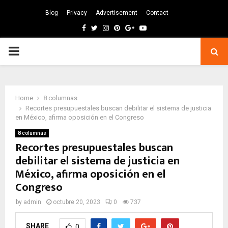
Blog
Privacy
Advertisement
Contact
Facebook
Twitter
Instagram
Pinterest
Google
Youtube
PRIMARY
MENU
Home
8 columnas
Recortes presupuestales buscan debilitar el sistema de justicia
en México, afirma oposición en el Congreso
8 columnas
Recortes presupuestales buscan
debilitar el sistema de justicia en
México, afirma oposición en el
Congreso
by
admin
octubre 20, 2023
0
737
SHARE
0