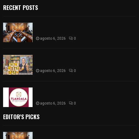
RECENT POSTS
Vota ITE terna para elegir a persona Secretaria
Ejecutiva
agosto 6, 2026
0
Sabor 100% tlaxcalteca: Conoce Guarda Frutz en
el Mercado de Artesanos
agosto 6, 2026
0
Caso Lorena Cuéllar: Estado exige rigor y fuentes
oficiales ante acusaciones sin sustento
agosto 6, 2026
0
EDITOR'S PICKS
Vota ITE terna para elegir a persona Secretaria