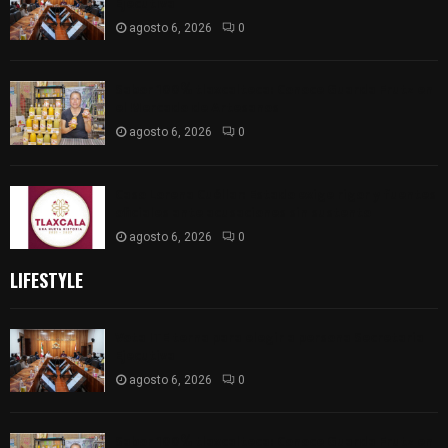
Ejecutiva
agosto 6, 2026
0
Sabor 100% tlaxcalteca: Conoce Guarda Frutz en
el Mercado de Artesanos
agosto 6, 2026
0
Caso Lorena Cuéllar: Estado exige rigor y fuentes
oficiales ante acusaciones sin sustento
agosto 6, 2026
0
LIFESTYLE
Vota ITE terna para elegir a persona Secretaria
Ejecutiva
agosto 6, 2026
0
Sabor 100% tlaxcalteca: Conoce Guarda Frutz en