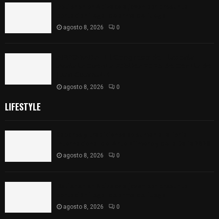
Detienen en Apizaco a joven por presunta
portación ilegal de arma de fuego
agosto 8, 2026
0
𝗔𝗣𝗥𝗢𝗕𝗔𝗗𝗔 | 𝗘𝗹 𝗖𝗼𝗻𝗴𝗿𝗲𝘀𝗼 𝗱𝗲 𝗧𝗹𝗮𝘅𝗰𝗮𝗹𝗮
𝗮𝘃𝗮𝗹𝗮 𝗹𝗮 𝗖𝘂𝗲𝗻𝘁𝗮 𝗣ú𝗯𝗹𝗶𝗰𝗮 𝟮𝟬𝟮𝟱 𝗱𝗲 𝗖𝗼𝗻𝘁𝗹𝗮 𝗱𝗲
𝗝𝘂𝗮𝗻 𝗖𝘂𝗮𝗺𝗮𝘁𝘇𝗶
agosto 8, 2026
0
LIFESTYLE
Sabores y tradiciones se suman a la feria
Internacional del Arte Efímero y de la Dalia 2026
agosto 8, 2026
0
Detienen en Apizaco a joven por presunta
portación ilegal de arma de fuego
agosto 8, 2026
0