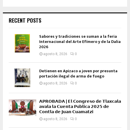
RECENT POSTS
Sabores y tradiciones se suman a la feria
Internacional del Arte Efímero y de la Dalia
2026
agosto 8, 2026
0
Detienen en Apizaco a joven por presunta
portación ilegal de arma de fuego
agosto 8, 2026
0
𝗔𝗣𝗥𝗢𝗕𝗔𝗗𝗔 | 𝗘𝗹 𝗖𝗼𝗻𝗴𝗿𝗲𝘀𝗼 𝗱𝗲 𝗧𝗹𝗮𝘅𝗰𝗮𝗹𝗮
𝗮𝘃𝗮𝗹𝗮 𝗹𝗮 𝗖𝘂𝗲𝗻𝘁𝗮 𝗣ú𝗯𝗹𝗶𝗰𝗮 𝟮𝟬𝟮𝟱 𝗱𝗲
𝗖𝗼𝗻𝘁𝗹𝗮 𝗱𝗲 𝗝𝘂𝗮𝗻 𝗖𝘂𝗮𝗺𝗮𝘁𝘇𝗶
agosto 8, 2026
0