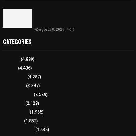
𝗔𝗣𝗥𝗢𝗕𝗔𝗗𝗔 | 𝗘𝗹 𝗖𝗼𝗻𝗴𝗿𝗲𝘀𝗼 𝗱𝗲 𝗧𝗹𝗮𝘅𝗰𝗮𝗹𝗮
𝗮𝘃𝗮𝗹𝗮 𝗹𝗮 𝗖𝘂𝗲𝗻𝘁𝗮 𝗣ú𝗯𝗹𝗶𝗰𝗮 𝟮𝟬𝟮𝟱 𝗱𝗲 𝗖𝗼𝗻𝘁𝗹𝗮 𝗱𝗲
𝗝𝘂𝗮𝗻 𝗖𝘂𝗮𝗺𝗮𝘁𝘇𝗶
agosto 8, 2026
0
CATEGORIES
Tlaxcala
(4.899)
Policía
(4.406)
8 columnas
(4.287)
Región Sur
(3.347)
Región Oriente
(2.529)
Educación
(2.128)
Lo más leído
(1.965)
Congreso
(1.852)
Tlaxcala Capital
(1.536)