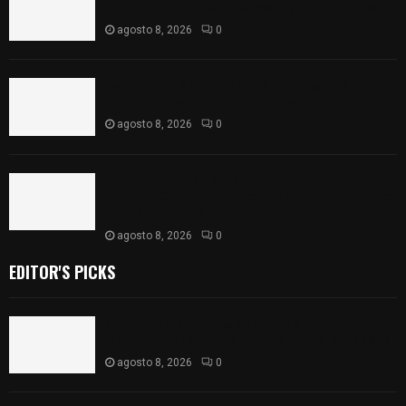
Internacional del Arte Efímero y de la Dalia 2026
agosto 8, 2026
0
Detienen en Apizaco a joven por presunta
portación ilegal de arma de fuego
agosto 8, 2026
0
𝗔𝗣𝗥𝗢𝗕𝗔𝗗𝗔 | 𝗘𝗹 𝗖𝗼𝗻𝗴𝗿𝗲𝘀𝗼 𝗱𝗲 𝗧𝗹𝗮𝘅𝗰𝗮𝗹𝗮
𝗮𝘃𝗮𝗹𝗮 𝗹𝗮 𝗖𝘂𝗲𝗻𝘁𝗮 𝗣ú𝗯𝗹𝗶𝗰𝗮 𝟮𝟬𝟮𝟱 𝗱𝗲 𝗖𝗼𝗻𝘁𝗹𝗮 𝗱𝗲
𝗝𝘂𝗮𝗻 𝗖𝘂𝗮𝗺𝗮𝘁𝘇𝗶
agosto 8, 2026
0
EDITOR'S PICKS
Sabores y tradiciones se suman a la feria
Internacional del Arte Efímero y de la Dalia 2026
agosto 8, 2026
0