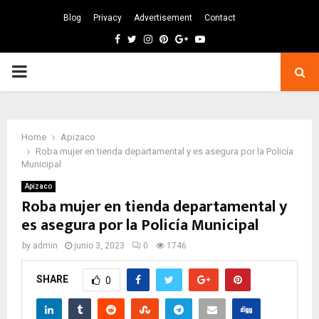
Blog
Privacy
Advertisement
Contact
Facebook
Twitter
Instagram
Pinterest
Google
Youtube
PRIMARY
MENU
Home
Apizaco
Roba mujer en tienda departamental y es asegura por la Policía
Municipal
Apizaco
Roba mujer en tienda departamental y
es asegura por la Policía Municipal
by
admin
junio 3, 2023
0
1746
SHARE
0