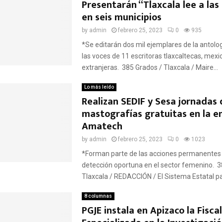
Presentarán “Tlaxcala lee a las
en seis municipios
by
admin
febrero 25, 2023
0
935
*Se editarán dos mil ejemplares de la antolo
las voces de 11 escritoras tlaxcaltecas, mexi
extranjeras. 385 Grados / Tlaxcala / Maire...
Lo más leído
Realizan SEDIF y Sesa jornadas 
mastografías gratuitas en la 
Amatech
by
admin
febrero 25, 2023
0
1023
*Forman parte de las acciones permanentes 
detección oportuna en el sector femenino. 3
Tlaxcala / REDACCIÓN / El Sistema Estatal par
8 columnas
PGJE instala en Apizaco la Fiscal