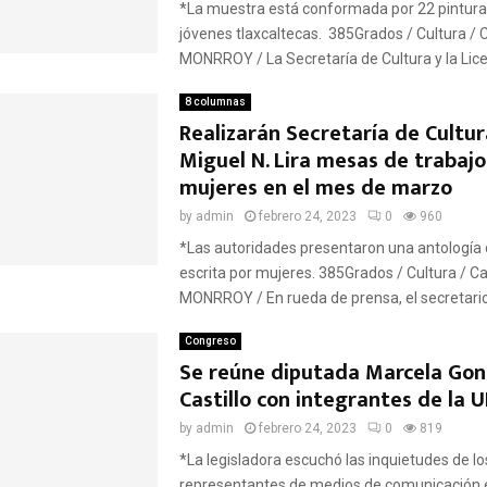
*La muestra está conformada por 22 pinturas
jóvenes tlaxcaltecas. 385Grados / Cultura / 
MONRROY / La Secretaría de Cultura y la Licen
8 columnas
Realizarán Secretaría de Cultu
Miguel N. Lira mesas de trabajo
mujeres en el mes de marzo
by
admin
febrero 24, 2023
0
960
*Las autoridades presentaron una antología d
escrita por mujeres. 385Grados / Cultura / Ca
MONRROY / En rueda de prensa, el secretario d
Congreso
Se reúne diputada Marcela Gon
Castillo con integrantes de la 
by
admin
febrero 24, 2023
0
819
*La legisladora escuchó las inquietudes de lo
representantes de medios de comunicación e