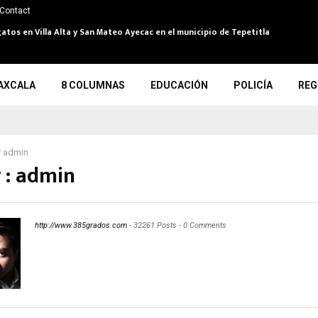
Contact
atos en Villa Alta y San Mateo Ayecac en el municipio de Tepetitla
AXCALA
8 COLUMNAS
EDUCACIÓN
POLICÍA
REG
r
admin
 :
admin
http://www.385grados.com
-
32261 Posts
-
0 Comments