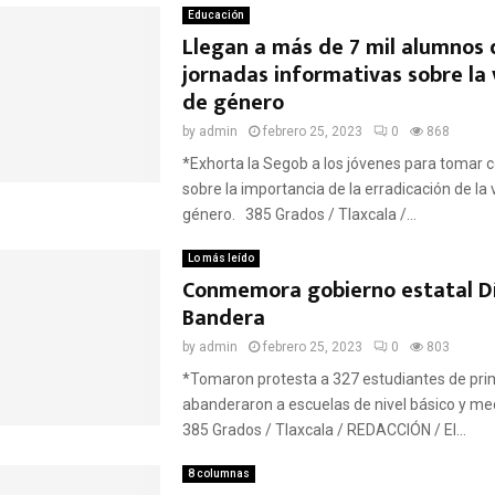
Educación
Llegan a más de 7 mil alumnos 
jornadas informativas sobre la 
de género
by
admin
febrero 25, 2023
0
868
*Exhorta la Segob a los jóvenes para tomar 
sobre la importancia de la erradicación de la 
género. 385 Grados / Tlaxcala /...
Lo más leído
Conmemora gobierno estatal Dí
Bandera
by
admin
febrero 25, 2023
0
803
*Tomaron protesta a 327 estudiantes de pr
abanderaron a escuelas de nivel básico y med
385 Grados / Tlaxcala / REDACCIÓN / El...
8 columnas