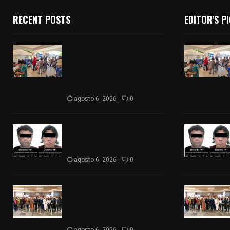
RECENT POSTS
EDITOR'S P
Realizan campaña de
esterilización de perros y
gatos en Villa Alta y San
Mateo Ayecac en el
municipio de Tepetitla
agosto 6, 2026
0
FGR vincula a proceso a
pareja armada que agredió
a automovilistas
agosto 6, 2026
0
Aplica Tribunal de Disciplina
Judicial examen a jueces
electos como parte del
proceso de evaluación
agosto 6, 2026
0