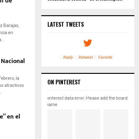
ón de
LATEST TWEETS
z Barajas,
ncia en
...
etweet
Favorite
Reply
Retweet
Favorite
a Nacional
ebrero, la
ON PINTEREST
s atractivos
.
pinterest data error: Please add the board
name
e” en el