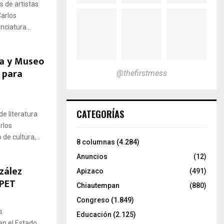
 de artistas
Carlos
ciatura...
ra y Museo
 para
@thefirstmess
CATEGORÍAS
e literatura
rlos
e cultura,...
8 columnas
(4.284)
Anuncios
(12)
zález
Apizaco
(491)
UPET
Chiautempan
(880)
Congreso
(1.849)
s
Educación
(2.125)
n el Estado.