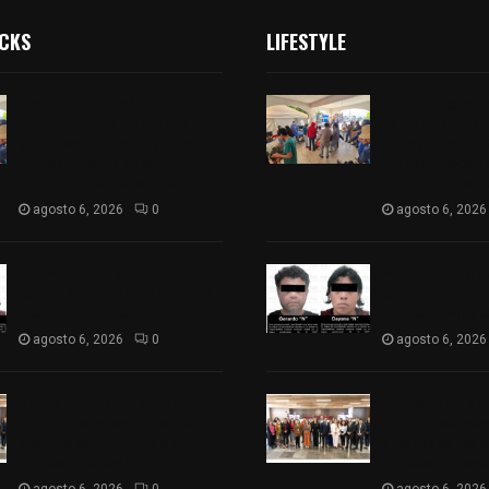
ICKS
LIFESTYLE
Realizan campaña de
Realizan camp
esterilización de perros y
esterilización 
gatos en Villa Alta y San
gatos en Villa 
Mateo Ayecac en el
Mateo Ayecac e
municipio de Tepetitla
municipio de T
agosto 6, 2026
0
agosto 6, 2026
FGR vincula a proceso a
FGR vincula a p
pareja armada que agredió
pareja armada
a automovilistas
a automovilist
agosto 6, 2026
0
agosto 6, 2026
Aplica Tribunal de Disciplina
Aplica Tribunal
Judicial examen a jueces
Judicial examen
electos como parte del
electos como p
proceso de evaluación
proceso de eva
agosto 6, 2026
0
agosto 6, 2026