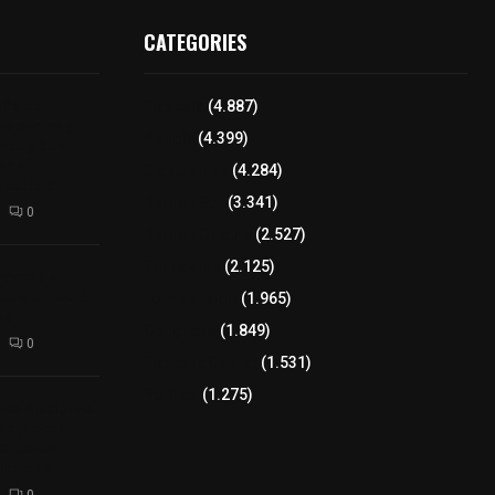
CATEGORIES
aña de
Tlaxcala
(4.887)
de perros y
Policía
(4.399)
Alta y San
n el
8 columnas
(4.284)
epetitla
Región Sur
(3.341)
0
Región Oriente
(2.527)
Educación
(2.125)
roceso a
 que agredió
Lo más leído
(1.965)
as
Congreso
(1.849)
0
Tlaxcala Capital
(1.531)
Política
(1.275)
 de Disciplina
 a jueces
arte del
luación
0