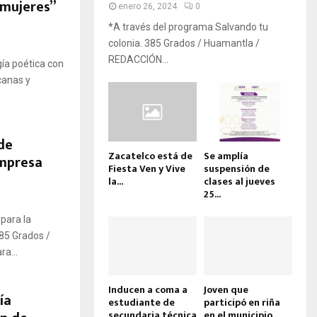
 mujeres”
enero 26, 2024
0
*A través del programa Salvando tu
colonia. 385 Grados / Huamantla /
REDACCIÓN...
gía poética con
canas y
de
Zacatelco está de
Se amplía
empresa
Fiesta Ven y Vive
suspensión de
la...
clases al jueves
25...
para la
85 Grados /
a...
Inducen a coma a
Joven que
ía
estudiante de
participó en riña
secundaria técnica
en el municipio...