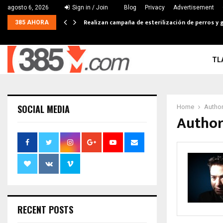
agosto 6, 2026
Sign in / Join
Blog
Privacy
Advertisement
Realizan campaña de esterilización de perros y g
385 AHORA
TL
SOCIAL MEDIA
Home
Autho
Author
RECENT POSTS