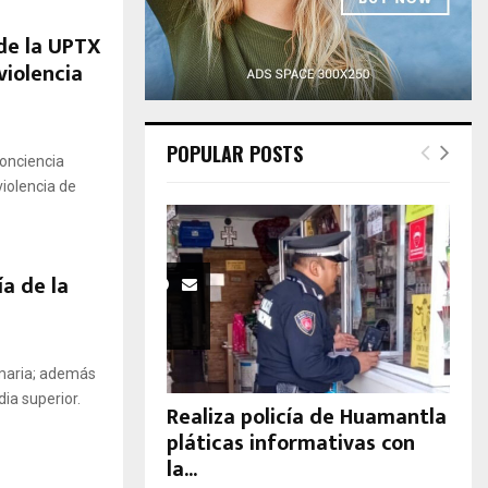
H
de la UPTX
violencia
POPULAR POSTS
conciencia
violencia de
a de la
imaria; además
ia superior.
Realiza policía de Huamantla
pláticas informativas con
la...