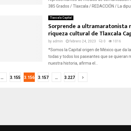
385 Grados / Tlaxcala / REDACCIÓN / La dipu
Tlaxcala Capital
Sorprende a ultramaratonista 
riqueza cultural de Tlaxcala Cap
by
admin
febrero 24, 2023
0
1016
*Somos la Capital origen de México que da la
todas y todos los paseantes que se quieran m
nuestra historia, afirma el...
ción
…
3.155
3.156
3.157
…
3.227
as