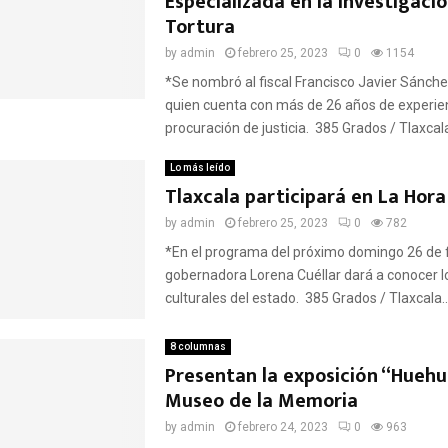
Especializada en la Investigaci
Tortura
by
admin
febrero 25, 2023
0
1154
*Se nombró al fiscal Francisco Javier Sánche
quien cuenta con más de 26 años de experie
procuración de justicia. 385 Grados / Tlaxcala
Lo más leído
Reply
Retweet
Favorite
Reply
R
Tlaxcala participará en La Hor
by
admin
febrero 25, 2023
0
782
*En el programa del próximo domingo 26 de f
gobernadora Lorena Cuéllar dará a conocer lo
culturales del estado. 385 Grados / Tlaxcala..
8 columnas
Presentan la exposición “Huehu
Museo de la Memoria
by
admin
febrero 24, 2023
0
963