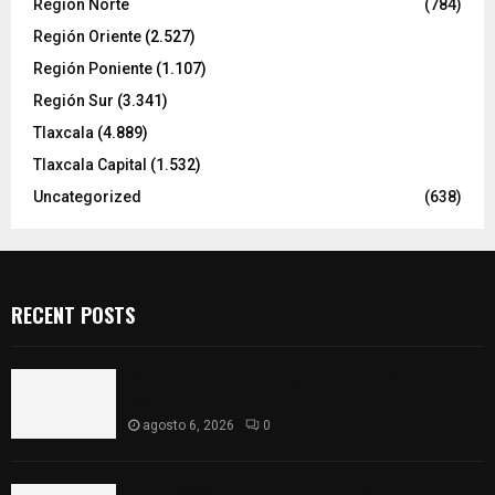
Región Norte
(784)
Región Oriente
(2.527)
Región Poniente
(1.107)
Región Sur
(3.341)
Tlaxcala
(4.889)
Tlaxcala Capital
(1.532)
Uncategorized
(638)
RECENT POSTS
Vota ITE terna para elegir a persona Secretaria
Ejecutiva
agosto 6, 2026
0
Sabor 100% tlaxcalteca: Conoce Guarda Frutz en