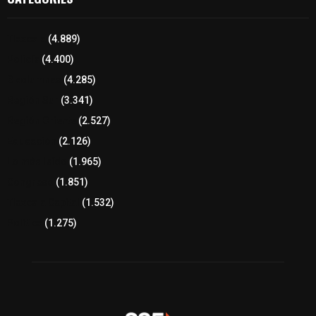
Tlaxcala
(4.889)
Policía
(4.400)
8 columnas
(4.285)
Región Sur
(3.341)
Región Oriente
(2.527)
Educación
(2.126)
Lo más leído
(1.965)
Congreso
(1.851)
Tlaxcala Capital
(1.532)
Política
(1.275)