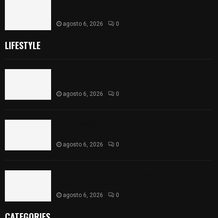
Caso Lorena Cuéllar: Estado exige rigor y fuentes
oficiales ante acusaciones sin sustento
agosto 6, 2026
0
LIFESTYLE
Vota ITE terna para elegir a persona Secretaria
Ejecutiva
agosto 6, 2026
0
Sabor 100% tlaxcalteca: Conoce Guarda Frutz en
el Mercado de Artesanos
agosto 6, 2026
0
Caso Lorena Cuéllar: Estado exige rigor y fuentes
oficiales ante acusaciones sin sustento
agosto 6, 2026
0
CATEGORIES