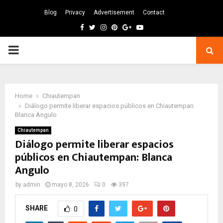
Blog
Privacy
Advertisement
Contact
Facebook
Twitter
Instagram
Pinterest
Google
Youtube
PRIMARY
MENU
Home
Chiautempan
Diálogo permite liberar espacios públicos en Chiautempan:
Blanca Angulo
Chiautempan
Diálogo permite liberar espacios
públicos en Chiautempan: Blanca
Angulo
by
admin
mayo 8, 2026
0
397
SHARE
0