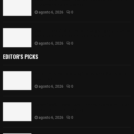
el Mercado de Artesanos
agosto 6, 2026
0
Caso Lorena Cuéllar: Estado exige rigor y fuentes
oficiales ante acusaciones sin sustento
agosto 6, 2026
0
EDITOR'S PICKS
Vota ITE terna para elegir a persona Secretaria
Ejecutiva
agosto 6, 2026
0
Sabor 100% tlaxcalteca: Conoce Guarda Frutz en
el Mercado de Artesanos
agosto 6, 2026
0