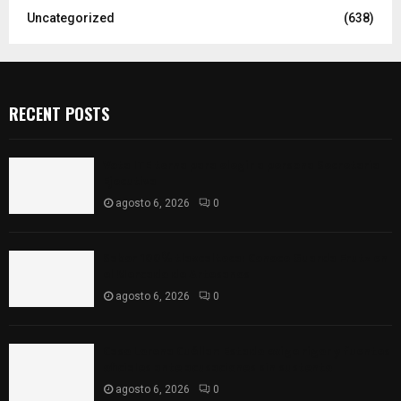
Uncategorized
(638)
RECENT POSTS
Vota ITE terna para elegir a persona Secretaria
Ejecutiva
agosto 6, 2026
0
Sabor 100% tlaxcalteca: Conoce Guarda Frutz en
el Mercado de Artesanos
agosto 6, 2026
0
Caso Lorena Cuéllar: Estado exige rigor y fuentes
oficiales ante acusaciones sin sustento
agosto 6, 2026
0