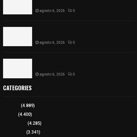
Ejecutiva
agosto 6, 2026
0
Sabor 100% tlaxcalteca: Conoce Guarda Frutz en
el Mercado de Artesanos
agosto 6, 2026
0
Caso Lorena Cuéllar: Estado exige rigor y fuentes
oficiales ante acusaciones sin sustento
agosto 6, 2026
0
CATEGORIES
Tlaxcala
(4.889)
Policía
(4.400)
8 columnas
(4.285)
Región Sur
(3.341)