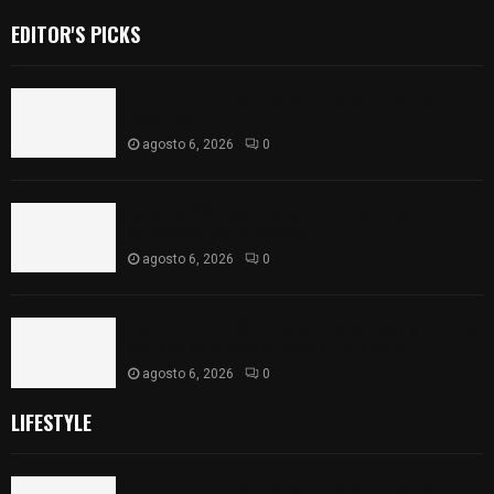
EDITOR'S PICKS
Vota ITE terna para elegir a persona Secretaria
Ejecutiva
agosto 6, 2026
0
Sabor 100% tlaxcalteca: Conoce Guarda Frutz en
el Mercado de Artesanos
agosto 6, 2026
0
Caso Lorena Cuéllar: Estado exige rigor y fuentes
oficiales ante acusaciones sin sustento
agosto 6, 2026
0
LIFESTYLE
Vota ITE terna para elegir a persona Secretaria