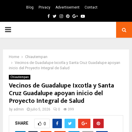
Blog
Privacy
Advertisement
Contact
Facebook
Twitter
Instagram
Pinterest
Google
Youtube
PRIMARY
MENU
Home
Chiautempan
Vecinos de Guadalupe Ixcotla y Santa Cruz Guadalupe apoyan
inicio del Proyecto Integral de Salud
Chiautempan
Vecinos de Guadalupe Ixcotla y Santa
Cruz Guadalupe apoyan inicio del
Proyecto Integral de Salud
by
admin
julio 5, 2026
0
399
SHARE
0