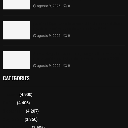
agosto 9, 2026
0
¡Es niño! Oportuna intervención de paramédicos
ayuda al nacimiento de un bebé en SPM
agosto 9, 2026
0
Blanca Angulo respalda a Jocelyne Gómez rumbo
a la elección de Reina de la Feria Tlaxcala 2026
agosto 9, 2026
0
CATEGORIES
Tlaxcala
(4.900)
Policía
(4.406)
8 columnas
(4.287)
Región Sur
(3.350)
Región Oriente
(2.535)