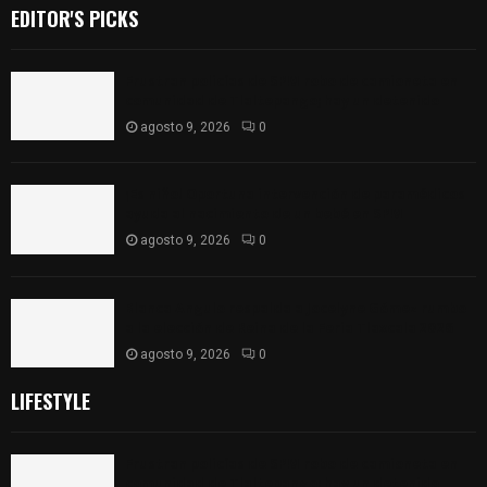
EDITOR'S PICKS
Frustran policías de SPM robo de camioneta en
comunidad de Tlaltepango; hay un detenido
agosto 9, 2026
0
¡Es niño! Oportuna intervención de paramédicos
ayuda al nacimiento de un bebé en SPM
agosto 9, 2026
0
Blanca Angulo respalda a Jocelyne Gómez rumbo
a la elección de Reina de la Feria Tlaxcala 2026
agosto 9, 2026
0
LIFESTYLE
Frustran policías de SPM robo de camioneta en
comunidad de Tlaltepango; hay un detenido