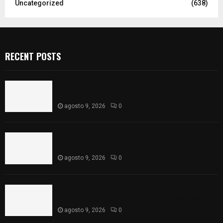
Uncategorized
(638)
RECENT POSTS
Frustran policías de SPM robo de camioneta en
comunidad de Tlaltepango; hay un detenido
agosto 9, 2026
0
¡Es niño! Oportuna intervención de paramédicos
ayuda al nacimiento de un bebé en SPM
agosto 9, 2026
0
Blanca Angulo respalda a Jocelyne Gómez rumbo
a la elección de Reina de la Feria Tlaxcala 2026
agosto 9, 2026
0