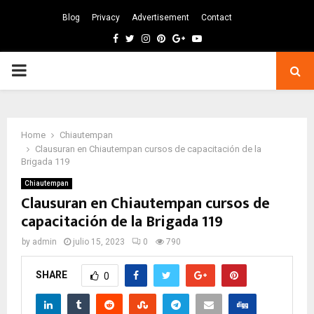
Blog
Privacy
Advertisement
Contact
Facebook
Twitter
Instagram
Pinterest
Google
Youtube
PRIMARY
MENU
Home
Chiautempan
Clausuran en Chiautempan cursos de capacitación de la
Brigada 119
Chiautempan
Clausuran en Chiautempan cursos de
capacitación de la Brigada 119
by
admin
julio 15, 2023
0
790
SHARE
0