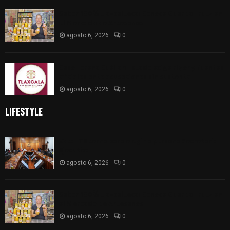
Sabor 100% tlaxcalteca: Conoce Guarda Frutz en
el Mercado de Artesanos
agosto 6, 2026
0
Caso Lorena Cuéllar: Estado exige rigor y fuentes
oficiales ante acusaciones sin sustento
agosto 6, 2026
0
LIFESTYLE
Vota ITE terna para elegir a persona Secretaria
Ejecutiva
agosto 6, 2026
0
Sabor 100% tlaxcalteca: Conoce Guarda Frutz en
el Mercado de Artesanos
agosto 6, 2026
0