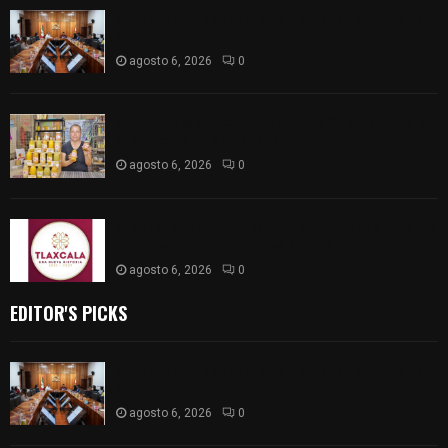
Vota ITE terna para elegir a persona Secretaria
Ejecutiva
agosto 6, 2026
0
Sabor 100% tlaxcalteca: Conoce Guarda Frutz en
el Mercado de Artesanos
agosto 6, 2026
0
Caso Lorena Cuéllar: Estado exige rigor y fuentes
oficiales ante acusaciones sin sustento
agosto 6, 2026
0
EDITOR'S PICKS
Vota ITE terna para elegir a persona Secretaria
Ejecutiva
agosto 6, 2026
0