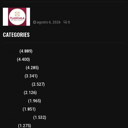
Caso Lorena Cuéllar: Estado exige rigor y fuentes
oficiales ante acusaciones sin sustento
agosto 6, 2026
0
CATEGORIES
Tlaxcala
(4.889)
Policía
(4.400)
8 columnas
(4.285)
Región Sur
(3.341)
Región Oriente
(2.527)
Educación
(2.126)
Lo más leído
(1.965)
Congreso
(1.851)
Tlaxcala Capital
(1.532)
Política
(1.275)