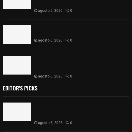
municipio de Tepetitla
agosto 6, 2026
0
Persecución en Los Volcanes: Detienen a hombre
con Ford Ranger robada con violencia
agosto 6, 2026
0
La UATx promueve la resiliencia emocional para
fortalecer salud y bienestar de estudiantes y
docentes
agosto 6, 2026
0
EDITOR'S PICKS
Realizan campaña de esterilización de perros y
gatos en Villa Alta y San Mateo Ayecac en el
municipio de Tepetitla
agosto 6, 2026
0