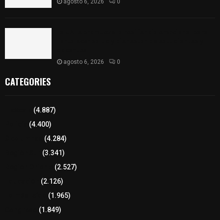
agosto 6, 2026
0
La UATx promueve la resiliencia emocional para
fortalecer salud y bienestar de estudiantes y
docentes
agosto 6, 2026
0
CATEGORIES
Tlaxcala
(4.887)
Policía
(4.400)
8 columnas
(4.284)
Región Sur
(3.341)
Región Oriente
(2.527)
Educación
(2.126)
Lo más leído
(1.965)
Congreso
(1.849)