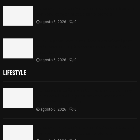
Persecución en Los Volcanes: Detienen a hombre
con Ford Ranger robada con violencia
agosto 6, 2026
0
La UATx promueve la resiliencia emocional para
fortalecer salud y bienestar de estudiantes y
docentes
agosto 6, 2026
0
LIFESTYLE
Realizan campaña de esterilización de perros y
gatos en Villa Alta y San Mateo Ayecac en el
municipio de Tepetitla
agosto 6, 2026
0
Persecución en Los Volcanes: Detienen a hombre
con Ford Ranger robada con violencia