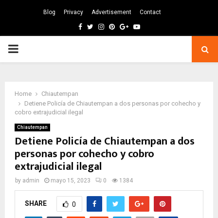
Blog
Privacy
Advertisement
Contact
Facebook
Twitter
Instagram
Pinterest
Google
Youtube
PRIMARY
MENU
Home
Chiautempan
Detiene Policía de Chiautempan a dos personas por cohecho y
cobro extrajudicial ilegal
Chiautempan
Detiene Policía de Chiautempan a dos
personas por cohecho y cobro
extrajudicial ilegal
by
admin
mayo 15, 2023
0
1384
SHARE
0