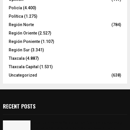
Policía
(4.400)
Política
(1.275)
Región Norte
(784)
Región Oriente
(2.527)
Región Poniente
(1.107)
Región Sur
(3.341)
Tlaxcala
(4.887)
Tlaxcala Capital
(1.531)
Uncategorized
(638)
RECENT POSTS
Realizan campaña de esterilización de perros y
gatos en Villa Alta y San Mateo Ayecac en el