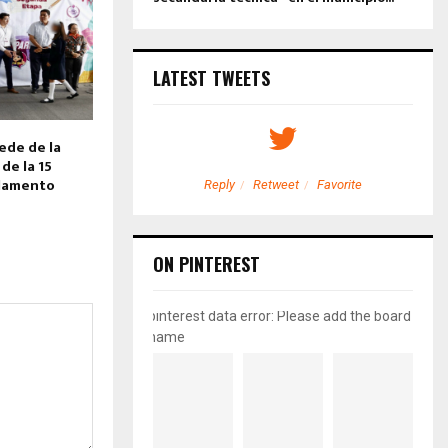
LATEST TWEETS
ede de la
de la 15
rlamento
etweet
Favorite
Reply
Retweet
Favorite
ON PINTEREST
pinterest data error: Please add the board
name