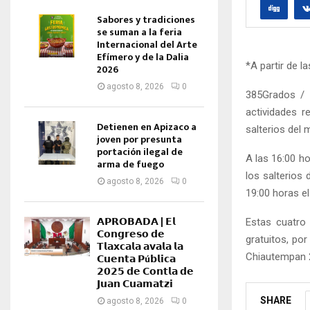
Sabores y tradiciones
se suman a la feria
Internacional del Arte
Efímero y de la Dalia
*A partir de l
2026
agosto 8, 2026
0
385Grados / 
actividades r
Detienen en Apizaco a
salterios del 
joven por presunta
portación ilegal de
A las 16:00 ho
arma de fuego
los salterios
agosto 8, 2026
0
19:00 horas el
𝗔𝗣𝗥𝗢𝗕𝗔𝗗𝗔 | 𝗘𝗹
Estas cuatro
𝗖𝗼𝗻𝗴𝗿𝗲𝘀𝗼 𝗱𝗲
gratuitos, por
𝗧𝗹𝗮𝘅𝗰𝗮𝗹𝗮 𝗮𝘃𝗮𝗹𝗮 𝗹𝗮
Chiautempan 
𝗖𝘂𝗲𝗻𝘁𝗮 𝗣ú𝗯𝗹𝗶𝗰𝗮
𝟮𝟬𝟮𝟱 𝗱𝗲 𝗖𝗼𝗻𝘁𝗹𝗮 𝗱𝗲
𝗝𝘂𝗮𝗻 𝗖𝘂𝗮𝗺𝗮𝘁𝘇𝗶
SHARE
agosto 8, 2026
0