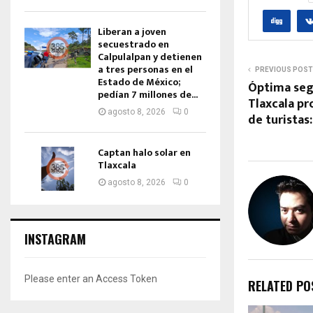
Liberan a joven
secuestrado en
Calpulalpan y detienen
a tres personas en el
PREVIOUS POST
Estado de México;
Óptima seg
pedían 7 millones de...
Tlaxcala pr
agosto 8, 2026
0
de turista
Captan halo solar en
Tlaxcala
agosto 8, 2026
0
INSTAGRAM
Please enter an Access Token
RELATED PO