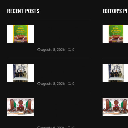
RECENT POSTS
EDITOR'S P
Sabores y tradiciones se
suman a la feria
Internacional del Arte
Efímero y de la Dalia 2026
agosto 8, 2026
0
Detienen en Apizaco a joven
por presunta portación
ilegal de arma de fuego
agosto 8, 2026
0
𝗔𝗣𝗥𝗢𝗕𝗔𝗗𝗔 | 𝗘𝗹
𝗖𝗼𝗻𝗴𝗿𝗲𝘀𝗼 𝗱𝗲 𝗧𝗹𝗮𝘅𝗰𝗮𝗹𝗮
𝗮𝘃𝗮𝗹𝗮 𝗹𝗮 𝗖𝘂𝗲𝗻𝘁𝗮 𝗣ú𝗯𝗹𝗶𝗰𝗮
𝟮𝟬𝟮𝟱 𝗱𝗲 𝗖𝗼𝗻𝘁𝗹𝗮 𝗱𝗲 𝗝𝘂𝗮𝗻
𝗖𝘂𝗮𝗺𝗮𝘁𝘇𝗶
agosto 8, 2026
0