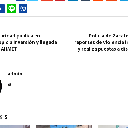
uridad pública en
Policía de Zacat
opicia inversión y llegada
reportes de violencia i
s: AHMET
y realiza puestas a di
admin
STS