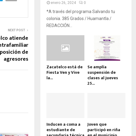
enero 26, 2024
0
*A través del programa Salvando tu
colonia. 385 Grados / Huamantla /
REDACCIÓN...
NEXT POST
elco atiende
ntrafamiliar
sposición de
agresores
Zacatelco está de
Se amplía
Fiesta Ven y Vive
suspensión de
la...
clases al jueves
25...
Inducen a coma a
Joven que
estudiante de
participó en riña
secundaria técnica
en el municipio...