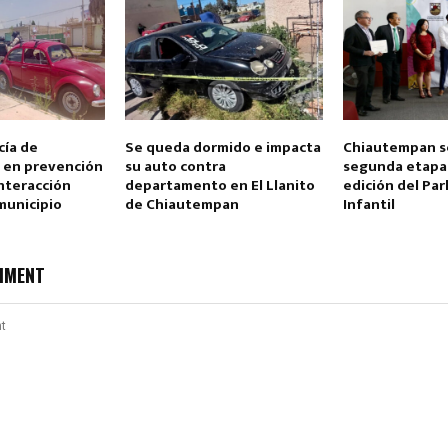
cía de
Se queda dormido e impacta
Chiautempan s
 en prevención
su auto contra
segunda etapa 
interacción
departamento en El Llanito
edición del Pa
Reply
Retweet
Favorite
Reply
R
municipio
de Chiautempan
Infantil
MMENT