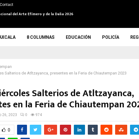
Contact
cional del Arte Efímero y de la Dalia 2026
AXCALA
8 COLUMNAS
EDUCACIÓN
POLICÍA
REG
tempan
es Salterios de Atltzayanca, presentes en la Feria de Chiautempan 2023
ércoles Salterios de Atltzayanca,
tes en la Feria de Chiautempan 2
io 26, 2023
0
974
0