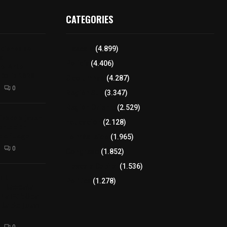
CATEGORIES
iciones se
Tlaxcala
(4.899)
a
Policía
(4.406)
el Arte
 Dalia 2026
8 columnas
(4.287)
0
Región Sur
(3.347)
Región Oriente
(2.529)
izaco a joven
Educación
(2.128)
ortación
 de fuego
Lo más leído
(1.965)
0
Congreso
(1.852)
Tlaxcala Capital
(1.536)
𝗘𝗹
Política
(1.278)
𝗧𝗹𝗮𝘅𝗰𝗮𝗹𝗮
𝘁𝗮 𝗣ú𝗯𝗹𝗶𝗰𝗮
𝗹𝗮 𝗱𝗲 𝗝𝘂𝗮𝗻
0