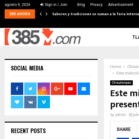
agosto 9, 2026
Sign in / Join
Blog
Privacy
Advertisement
Sabores y tradiciones se suman a la feria Interna
385 AHORA
TL
SOCIAL MEDIA
Home
Chiau
Este miércol
Chiautempan
Este mi
presen
by
admin
jul
RECENT POSTS
SHARE