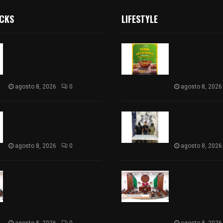
ICKS
LIFESTYLE
Sabores y tradiciones se
Sabores y trad
suman a la feria
suman a la feri
Internacional del Arte
Internacional d
Efímero y de la Dalia 2026
Efímero y de la
agosto 8, 2026
0
agosto 8, 2026
Detienen en Apizaco a joven
Detienen en Ap
por presunta portación
por presunta p
ilegal de arma de fuego
ilegal de arma
agosto 8, 2026
0
agosto 8, 2026
𝗔𝗣𝗥𝗢𝗕𝗔𝗗𝗔 | 𝗘𝗹
𝗔𝗣𝗥𝗢𝗕𝗔𝗗𝗔 | 
𝗖𝗼𝗻𝗴𝗿𝗲𝘀𝗼 𝗱𝗲 𝗧𝗹𝗮𝘅𝗰𝗮𝗹𝗮
𝗖𝗼𝗻𝗴𝗿𝗲𝘀𝗼 𝗱𝗲 
𝗮𝘃𝗮𝗹𝗮 𝗹𝗮 𝗖𝘂𝗲𝗻𝘁𝗮 𝗣ú𝗯𝗹𝗶𝗰𝗮
𝗮𝘃𝗮𝗹𝗮 𝗹𝗮 𝗖𝘂𝗲
𝟮𝟬𝟮𝟱 𝗱𝗲 𝗖𝗼𝗻𝘁𝗹𝗮 𝗱𝗲 𝗝𝘂𝗮𝗻
𝟮𝟬𝟮𝟱 𝗱𝗲 𝗖𝗼𝗻𝘁
𝗖𝘂𝗮𝗺𝗮𝘁𝘇𝗶
𝗖𝘂𝗮𝗺𝗮𝘁𝘇𝗶
agosto 8, 2026
0
agosto 8, 2026