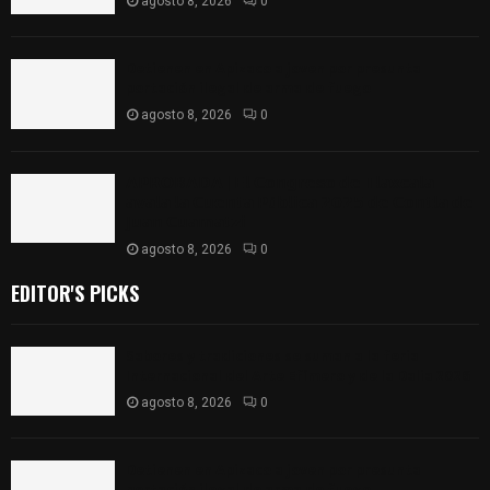
agosto 8, 2026
0
Detienen en Apizaco a joven por presunta
portación ilegal de arma de fuego
agosto 8, 2026
0
𝗔𝗣𝗥𝗢𝗕𝗔𝗗𝗔 | 𝗘𝗹 𝗖𝗼𝗻𝗴𝗿𝗲𝘀𝗼 𝗱𝗲 𝗧𝗹𝗮𝘅𝗰𝗮𝗹𝗮
𝗮𝘃𝗮𝗹𝗮 𝗹𝗮 𝗖𝘂𝗲𝗻𝘁𝗮 𝗣ú𝗯𝗹𝗶𝗰𝗮 𝟮𝟬𝟮𝟱 𝗱𝗲 𝗖𝗼𝗻𝘁𝗹𝗮 𝗱𝗲
𝗝𝘂𝗮𝗻 𝗖𝘂𝗮𝗺𝗮𝘁𝘇𝗶
agosto 8, 2026
0
EDITOR'S PICKS
Sabores y tradiciones se suman a la feria
Internacional del Arte Efímero y de la Dalia 2026
agosto 8, 2026
0
Detienen en Apizaco a joven por presunta
portación ilegal de arma de fuego