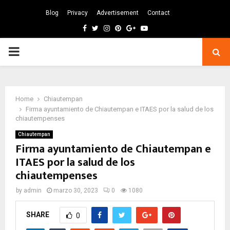
Blog
Privacy
Advertisement
Contact
Facebook
Twitter
Instagram
Pinterest
Google
Youtube
PRIMARY
MENU
Home
Chiautempan
Firma ayuntamiento de Chiautempan e ITAES por la salud de los
chiautempenses
Chiautempan
Firma ayuntamiento de Chiautempan e
ITAES por la salud de los
chiautempenses
by
admin
marzo 30, 2023
0
1080
SHARE
0