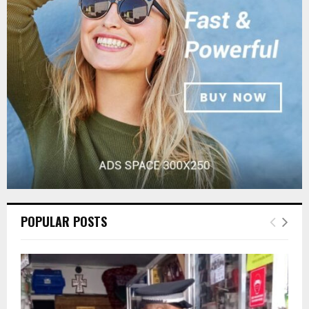
r
R
:
C
H
POPULAR POSTS