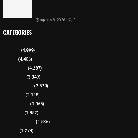
𝗔𝗣𝗥𝗢𝗕𝗔𝗗𝗔 | 𝗘𝗹 𝗖𝗼𝗻𝗴𝗿𝗲𝘀𝗼 𝗱𝗲 𝗧𝗹𝗮𝘅𝗰𝗮𝗹𝗮
𝗮𝘃𝗮𝗹𝗮 𝗹𝗮 𝗖𝘂𝗲𝗻𝘁𝗮 𝗣ú𝗯𝗹𝗶𝗰𝗮 𝟮𝟬𝟮𝟱 𝗱𝗲 𝗖𝗼𝗻𝘁𝗹𝗮 𝗱𝗲
𝗝𝘂𝗮𝗻 𝗖𝘂𝗮𝗺𝗮𝘁𝘇𝗶
agosto 8, 2026
0
CATEGORIES
Tlaxcala
(4.899)
Policía
(4.406)
8 columnas
(4.287)
Región Sur
(3.347)
Región Oriente
(2.529)
Educación
(2.128)
Lo más leído
(1.965)
Congreso
(1.852)
Tlaxcala Capital
(1.536)
Política
(1.278)