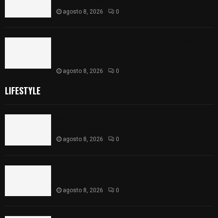
agosto 8, 2026
0
𝗔𝗣𝗥𝗢𝗕𝗔𝗗𝗔 | 𝗘𝗹 𝗖𝗼𝗻𝗴𝗿𝗲𝘀𝗼 𝗱𝗲 𝗧𝗹𝗮𝘅𝗰𝗮𝗹𝗮
𝗮𝘃𝗮𝗹𝗮 𝗹𝗮 𝗖𝘂𝗲𝗻𝘁𝗮 𝗣ú𝗯𝗹𝗶𝗰𝗮 𝟮𝟬𝟮𝟱 𝗱𝗲 𝗖𝗼𝗻𝘁𝗹𝗮 𝗱𝗲
𝗝𝘂𝗮𝗻 𝗖𝘂𝗮𝗺𝗮𝘁𝘇𝗶
agosto 8, 2026
0
LIFESTYLE
Sabores y tradiciones se suman a la feria
Internacional del Arte Efímero y de la Dalia 2026
agosto 8, 2026
0
Detienen en Apizaco a joven por presunta
portación ilegal de arma de fuego
agosto 8, 2026
0