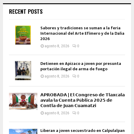
RECENT POSTS
Sabores y tradiciones se suman a la feria
Internacional del Arte Efímero y de la Dalia
2026
agosto 8, 2026
0
Detienen en Apizaco a joven por presunta
portación ilegal de arma de fuego
agosto 8, 2026
0
𝗔𝗣𝗥𝗢𝗕𝗔𝗗𝗔 | 𝗘𝗹 𝗖𝗼𝗻𝗴𝗿𝗲𝘀𝗼 𝗱𝗲 𝗧𝗹𝗮𝘅𝗰𝗮𝗹𝗮
𝗮𝘃𝗮𝗹𝗮 𝗹𝗮 𝗖𝘂𝗲𝗻𝘁𝗮 𝗣ú𝗯𝗹𝗶𝗰𝗮 𝟮𝟬𝟮𝟱 𝗱𝗲
𝗖𝗼𝗻𝘁𝗹𝗮 𝗱𝗲 𝗝𝘂𝗮𝗻 𝗖𝘂𝗮𝗺𝗮𝘁𝘇𝗶
agosto 8, 2026
0
Liberan a joven secuestrado en Calpulalpan