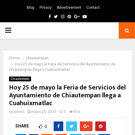
Blog
Privacy
Advertisement
Contact
Facebook
Twitter
Instagram
Pinterest
Google
Youtube
PRIMARY
MENU
Home
Chiautempan
Hoy 25 de mayo la Feria de Servicios del Ayuntamiento de
Chiautempan llega a Cuahuixmatlac
Chiautempan
Hoy 25 de mayo la Feria de Servicios del
Ayuntamiento de Chiautempan llega a
Cuahuixmatlac
by
admin
mayo 25, 2023
0
876
SHARE
0