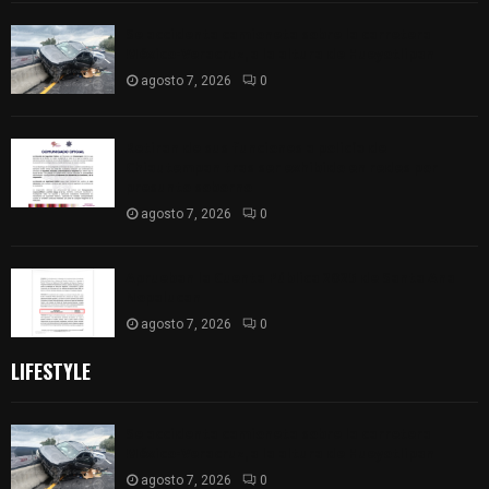
Se accidenta camioneta sobre la carretera
México-Veracruz, a la altura de Hueyotlipan
agosto 7, 2026
0
Retiran de sus funciones a policía de
Chiautempan tras ser exhibido en redes por
presunto soborno
agosto 7, 2026
0
Aprueban la Cuenta Pública 2025 de Santa Ana
Nopalucan
agosto 7, 2026
0
LIFESTYLE
Se accidenta camioneta sobre la carretera
México-Veracruz, a la altura de Hueyotlipan
agosto 7, 2026
0