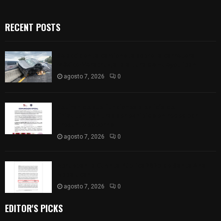
RECENT POSTS
Se accidenta camioneta sobre la carretera
México-Veracruz, a la altura de Hueyotlipan
agosto 7, 2026
0
Retiran de sus funciones a policía de
Chiautempan tras ser exhibido en redes por
presunto soborno
agosto 7, 2026
0
Aprueban la Cuenta Pública 2025 de Santa Ana
Nopalucan
agosto 7, 2026
0
EDITOR'S PICKS