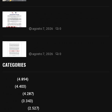
Retiran de sus funciones a policía de
Chiautempan tras ser exhibido en redes por
presunto soborno
agosto 7, 2026
0
Aprueban la Cuenta Pública 2025 de Santa Ana
Nopalucan
agosto 7, 2026
0
CATEGORIES
Tlaxcala
(4.894)
Policía
(4.403)
8 columnas
(4.287)
Región Sur
(3.343)
Región Oriente
(2.527)