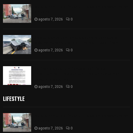
Muere hombre al interior de salón de eventos en
Apizaco
agosto 7, 2026
0
Se accidenta camioneta sobre la carretera
México-Veracruz, a la altura de Hueyotlipan
agosto 7, 2026
0
Retiran de sus funciones a policía de
Chiautempan tras ser exhibido en redes por
presunto soborno
agosto 7, 2026
0
LIFESTYLE
Muere hombre al interior de salón de eventos en
Apizaco
agosto 7, 2026
0