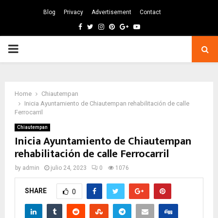
Blog
Privacy
Advertisement
Contact
Facebook
Twitter
Instagram
Pinterest
Google
Youtube
PRIMARY
MENU
Home
Chiautempan
Inicia Ayuntamiento de Chiautempan rehabilitación de calle
Ferrocarril
Chiautempan
Inicia Ayuntamiento de Chiautempan
rehabilitación de calle Ferrocarril
by
admin
julio 24, 2023
0
1076
SHARE
0