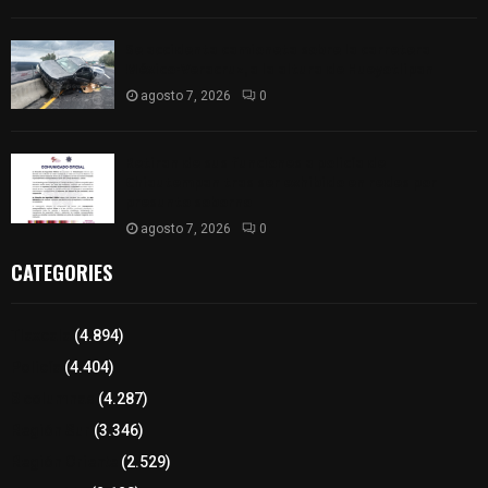
Se accidenta camioneta sobre la carretera
México-Veracruz, a la altura de Hueyotlipan
agosto 7, 2026
0
Retiran de sus funciones a policía de
Chiautempan tras ser exhibido en redes por
presunto soborno
agosto 7, 2026
0
CATEGORIES
Tlaxcala
(4.894)
Policía
(4.404)
8 columnas
(4.287)
Región Sur
(3.346)
Región Oriente
(2.529)