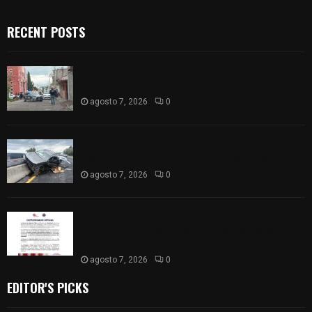
RECENT POSTS
Muere hombre al interior de salón de eventos en
Apizaco
agosto 7, 2026
0
Se accidenta camioneta sobre la carretera
México-Veracruz, a la altura de Hueyotlipan
agosto 7, 2026
0
Retiran de sus funciones a policía de
Chiautempan tras ser exhibido en redes por
presunto soborno
agosto 7, 2026
0
EDITOR'S PICKS