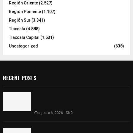
Región Oriente
(2.527)
Región Poniente
(1.107)
Región Sur
(3.341)
Tlaxcala
(4.888)
Tlaxcala Capital
(1.531)
Uncategorized
(638)
RECENT POSTS
Realizan campaña de esterilización de perros y
gatos en Villa Alta y San Mateo Ayecac en el
municipio de Tepetitla
agosto 6, 2026
0
Atienden diputados a comisión de productores,