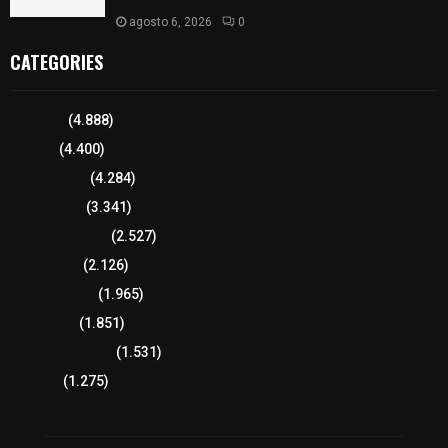
agosto 6, 2026
0
CATEGORIES
Tlaxcala
(4.888)
Policía
(4.400)
8 columnas
(4.284)
Región Sur
(3.341)
Región Oriente
(2.527)
Educación
(2.126)
Lo más leído
(1.965)
Congreso
(1.851)
Tlaxcala Capital
(1.531)
Política
(1.275)