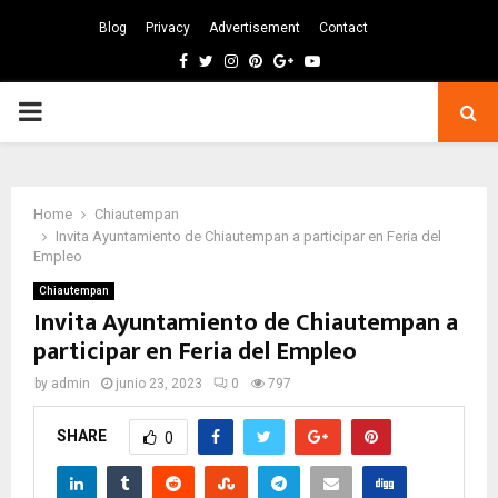
Blog
Privacy
Advertisement
Contact
Facebook
Twitter
Instagram
Pinterest
Google
Youtube
PRIMARY
MENU
Home
Chiautempan
Invita Ayuntamiento de Chiautempan a participar en Feria del
Empleo
Chiautempan
Invita Ayuntamiento de Chiautempan a
participar en Feria del Empleo
by
admin
junio 23, 2023
0
797
SHARE
0