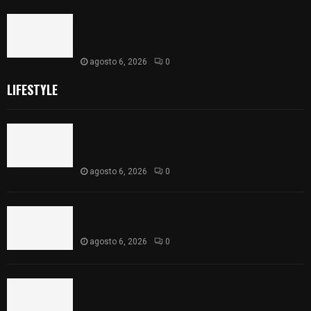
Inicia Congreso la aprobación de dictámenes de
las cuentas públicas de entes fiscalizables del
ejercicio fiscal 2025
agosto 6, 2026
0
LIFESTYLE
Realizan campaña de esterilización de perros y
gatos en Villa Alta y San Mateo Ayecac en el
municipio de Tepetitla
agosto 6, 2026
0
Atienden diputados a comisión de productores,
ejidatarios y pobladores de Ixtenco
agosto 6, 2026
0
Inicia Congreso la aprobación de dictámenes de
las cuentas públicas de entes fiscalizables del
ejercicio fiscal 2025