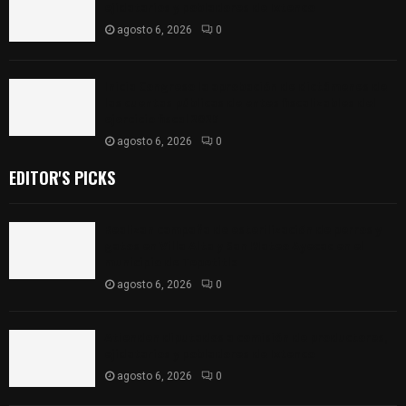
ejidatarios y pobladores de Ixtenco
agosto 6, 2026
0
Inicia Congreso la aprobación de dictámenes de
las cuentas públicas de entes fiscalizables del
ejercicio fiscal 2025
agosto 6, 2026
0
EDITOR'S PICKS
Realizan campaña de esterilización de perros y
gatos en Villa Alta y San Mateo Ayecac en el
municipio de Tepetitla
agosto 6, 2026
0
Atienden diputados a comisión de productores,
ejidatarios y pobladores de Ixtenco
agosto 6, 2026
0