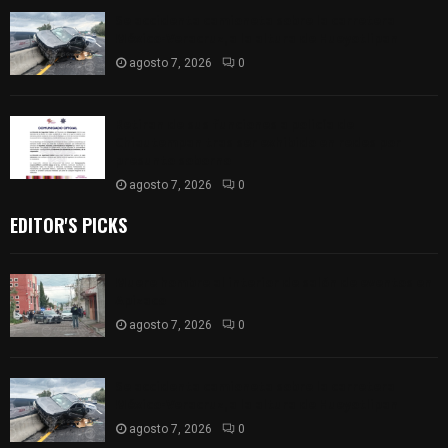
Se accidenta camioneta sobre la carretera
México-Veracruz, a la altura de Hueyotlipan
agosto 7, 2026
0
Retiran de sus funciones a policía de
Chiautempan tras ser exhibido en redes por
presunto soborno
agosto 7, 2026
0
EDITOR'S PICKS
Muere hombre al interior de salón de eventos en
Apizaco
agosto 7, 2026
0
Se accidenta camioneta sobre la carretera
México-Veracruz, a la altura de Hueyotlipan
agosto 7, 2026
0