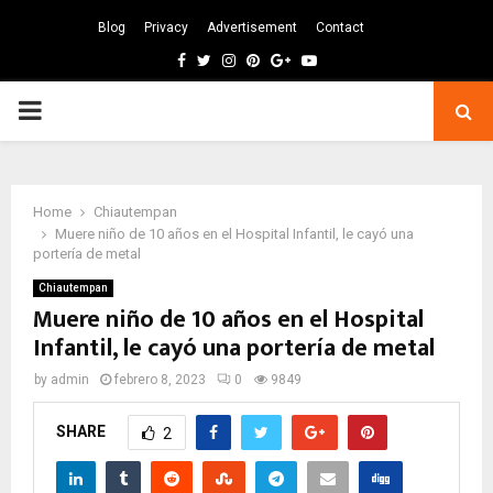
Blog
Privacy
Advertisement
Contact
Facebook
Twitter
Instagram
Pinterest
Google
Youtube
PRIMARY
MENU
Home
Chiautempan
Muere niño de 10 años en el Hospital Infantil, le cayó una
portería de metal
Chiautempan
Muere niño de 10 años en el Hospital
Infantil, le cayó una portería de metal
by
admin
febrero 8, 2023
0
9849
SHARE
2