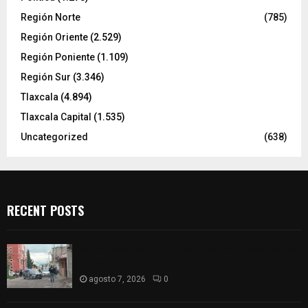
Región Norte
(785)
Región Oriente
(2.529)
Región Poniente
(1.109)
Región Sur
(3.346)
Tlaxcala
(4.894)
Tlaxcala Capital
(1.535)
Uncategorized
(638)
RECENT POSTS
Muere hombre al interior de salón de eventos en
Apizaco
agosto 7, 2026
0