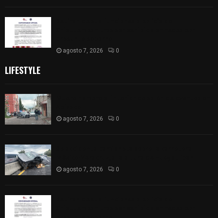
Retiran de sus funciones a policía de
Chiautempan tras ser exhibido en redes por
presunto soborno
agosto 7, 2026
0
LIFESTYLE
Muere hombre al interior de salón de eventos en
Apizaco
agosto 7, 2026
0
Se accidenta camioneta sobre la carretera
México-Veracruz, a la altura de Hueyotlipan
agosto 7, 2026
0
Retiran de sus funciones a policía de
Chiautempan tras ser exhibido en redes por
presunto soborno