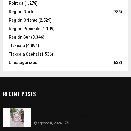
Política
(1.278)
Región Norte
(785)
Región Oriente
(2.529)
Región Poniente
(1.109)
Región Sur
(3.346)
Tlaxcala
(4.894)
Tlaxcala Capital
(1.536)
Uncategorized
(638)
RECENT POSTS
Localizan a joven empresario golpeado tras ser
presuntamente secuestrado en Calpulalpan
agosto 8, 2026
0