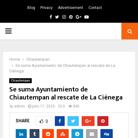
Blog
Privacy
Advertisement
Contact
Facebook
Twitter
Instagram
Pinterest
Google
Youtube
PRIMARY
MENU
Home
Chiautempan
Se suma Ayuntamiento de Chiautempan al rescate de La
Ciénega
Chiautempan
Se suma Ayuntamiento de
Chiautempan al rescate de La Ciénega
by
admin
julio 17, 2023
0
845
SHARE
0