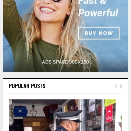
:
C
H
POPULAR POSTS