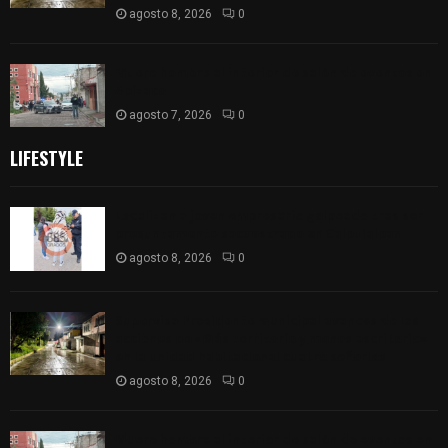
agosto 8, 2026
0
Muere hombre al interior de salón de eventos en
Apizaco
agosto 7, 2026
0
LIFESTYLE
Localizan a joven empresario golpeado tras ser
presuntamente secuestrado en Calpulalpan
agosto 8, 2026
0
Supervisa Presidente Municipal avances de las
acciones de «Más territorio y menos escritorio»
en la unidad habitacional cuatro señorios
agosto 8, 2026
0
Muere hombre al interior de salón de eventos en