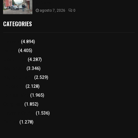
Apizaco
agosto 7, 2026
0
CATEGORIES
Tlaxcala
(4.894)
Policía
(4.405)
8 columnas
(4.287)
Región Sur
(3.346)
Región Oriente
(2.529)
Educación
(2.128)
Lo más leído
(1.965)
Congreso
(1.852)
Tlaxcala Capital
(1.536)
Política
(1.278)