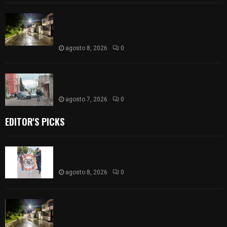
Supervisa Presidente Municipal avances de las
acciones de «Más territorio y menos escritorio»
en la unidad habitacional cuatro señorios
agosto 8, 2026
0
Muere hombre al interior de salón de eventos en
Apizaco
agosto 7, 2026
0
EDITOR'S PICKS
Localizan a joven empresario golpeado tras ser
presuntamente secuestrado en Calpulalpan
agosto 8, 2026
0
Supervisa Presidente Municipal avances de las
acciones de «Más territorio y menos escritorio»
en la unidad habitacional cuatro señorios