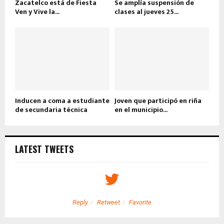
Zacatelco está de Fiesta
Se amplía suspensión de
Ven y Vive la...
clases al jueves 25...
Inducen a coma a estudiante
Joven que participó en riña
de secundaria técnica
en el municipio...
LATEST TWEETS
Reply
Retweet
Favorite