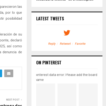
parecieron las
da, por lo que
LATEST TWEETS
ir posibilidad
deración de su
ponte, declaró
etweet
Favorite
Reply
Retweet
Favorite
025, así como
la denuncia de
ON PINTEREST
pinterest data error: Please add the board
name
NEXT POST
entrega dos