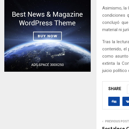
Asimismo, la 
condiciones q
concluyó que 
material ni ju
Tras la lectu
contenido, el
como asunto 
extinta la Co
juicio polític
SHARE
PREVIOUS POST
Fortalece C