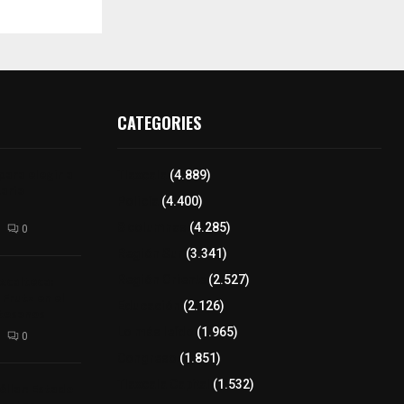
CATEGORIES
para elegir a
Tlaxcala
(4.889)
aria
Policía
(4.400)
8 columnas
(4.285)
0
Región Sur
(3.341)
xcalteca:
Región Oriente
(2.527)
Frutz en el
Educación
(2.126)
tesanos
Lo más leído
(1.965)
0
Congreso
(1.851)
Tlaxcala Capital
(1.532)
éllar: Estado