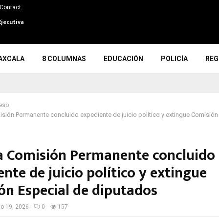
Contact
Ejecutiva
AXCALA
8 COLUMNAS
EDUCACIÓN
POLICÍA
REG
eso
sión Permanente concluido expediente de juicio político y extingue Comisión
a Comisión Permanente concluido
nte de juicio político y extingue
ón Especial de diputados
io 19, 2026
0
157