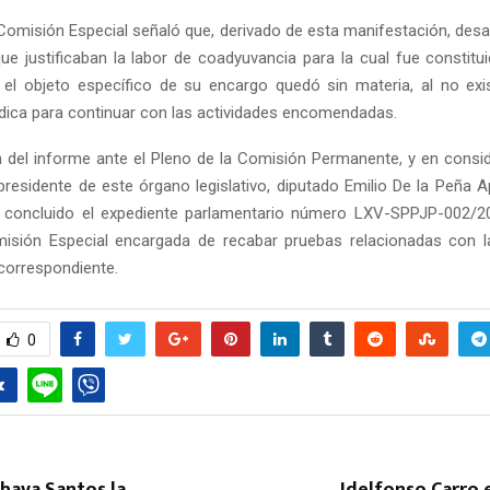
Comisión Especial señaló que, derivado de esta manifestación, desa
ue justificaban la labor de coadyuvancia para la cual fue constitui
el objeto específico de su encargo quedó sin materia, al no exist
rídica para continuar con las actividades encomendadas.
ra del informe ante el Pleno de la Comisión Permanente, y en consi
 presidente de este órgano legislativo, diputado Emilio De la Peña A
Reply
Retweet
Favorite
Reply
R
concluido el expediente parlamentario número LXV-SPPJP-002/2
misión Especial encargada de recabar pruebas relacionadas con 
o correspondiente.
0
hava Santos la
Idelfonso Carro 