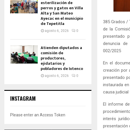
esterilización de
perros y gatos en Villa
Alta y San Mateo
Ayecac en el municipio
385 Grados / T
de Tepetitla
de la Comisi
agosto 6, 2026
0
presentado p
denuncia de 
Atienden diputados a
002/2025
comisión de
productores,
ejidatarios y
En el docume
pobladores de Ixtenco
creación por 
agosto 6, 2026
0
presentado po
instaurada en
causa judicial
INSTAGRAM
El informe de
procedimiento
Please enter an Access Token
interés juríd
presentación 