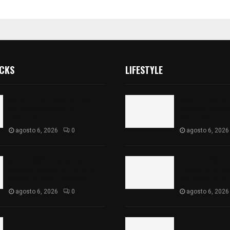
ICKS
LIFESTYLE
Vota ITE terna para elegir a
Vota ITE terna 
persona Secretaria
persona Secret
Ejecutiva
Ejecutiva
agosto 6, 2026
0
agosto 6, 2026
Sabor 100% tlaxcalteca:
Sabor 100% tla
Conoce Guarda Frutz en el
Conoce Guarda 
Mercado de Artesanos
Mercado de Ar
agosto 6, 2026
0
agosto 6, 2026
Caso Lorena Cuéllar: Estado
Caso Lorena Cu