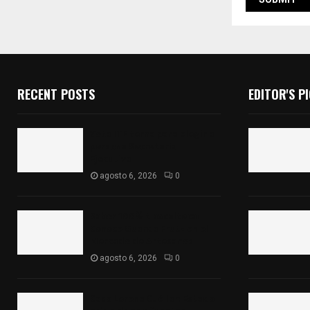
RECENT POSTS
EDITOR'S P
Vota ITE terna para elegir a
persona Secretaria
Ejecutiva
agosto 6, 2026
0
Sabor 100% tlaxcalteca:
Conoce Guarda Frutz en el
Mercado de Artesanos
agosto 6, 2026
0
Caso Lorena Cuéllar: Estado