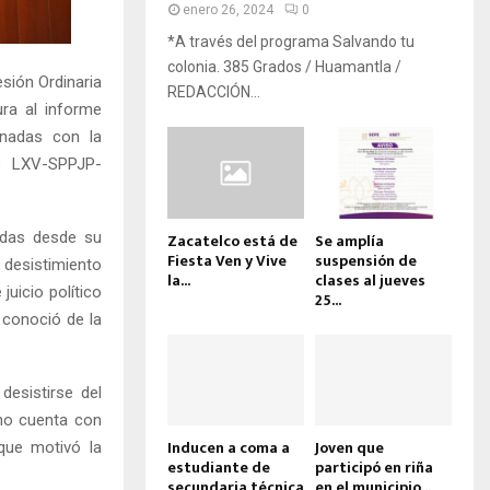
enero 26, 2024
0
*A través del programa Salvando tu
colonia. 385 Grados / Huamantla /
esión Ordinaria
REDACCIÓN...
ra al informe
onadas con la
ro LXV-SPPJP-
adas desde su
Zacatelco está de
Se amplía
Fiesta Ven y Vive
suspensión de
 desistimiento
la...
clases al jueves
uicio político
25...
 conoció de la
desistirse del
 no cuenta con
Inducen a coma a
Joven que
 que motivó la
estudiante de
participó en riña
secundaria técnica
en el municipio...