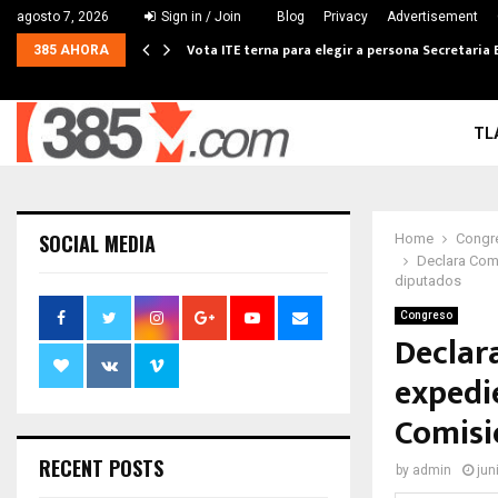
agosto 7, 2026
Sign in / Join
Blog
Privacy
Advertisement
Vota ITE terna para elegir a persona Secretaria 
385 AHORA
TL
SOCIAL MEDIA
Home
Congr
Declara Comi
diputados
Congreso
Declar
expedie
Comisi
RECENT POSTS
by
admin
jun