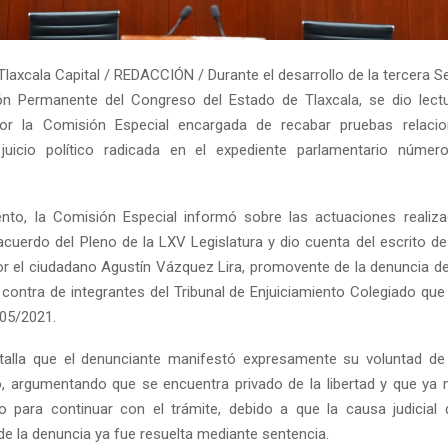
laxcala Capital / REDACCIÓN / Durante el desarrollo de la tercera S
ón Permanente del Congreso del Estado de Tlaxcala, se dio lectu
or la Comisión Especial encargada de recabar pruebas relaci
juicio político radicada en el expediente parlamentario núme
nto, la Comisión Especial informó sobre las actuaciones realiz
acuerdo del Pleno de la LXV Legislatura y dio cuenta del escrito de
r el ciudadano Agustín Vázquez Lira, promovente de la denuncia de j
 contra de integrantes del Tribunal de Enjuiciamiento Colegiado que
 05/2021.
talla que el denunciante manifestó expresamente su voluntad de 
, argumentando que se encuentra privado de la libertad y que ya
ico para continuar con el trámite, debido a que la causa judicial
de la denuncia ya fue resuelta mediante sentencia.