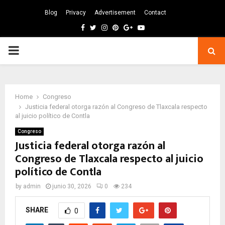
Blog
Privacy
Advertisement
Contact
Facebook
Twitter
Instagram
Pinterest
Google
Youtube
PRIMARY
MENU
Home
Congreso
Justicia federal otorga razón al Congreso de Tlaxcala respecto
al juicio político de Contla
Congreso
Justicia federal otorga razón al
Congreso de Tlaxcala respecto al juicio
político de Contla
by
admin
junio 30, 2026
0
234
SHARE
0