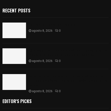
RECENT POSTS
Captan halo solar en Tlaxcala
agosto 8, 2026
0
68 Piezas compiten en el 32° concurso estatal de
madera tallada de la casa de artesanías
agosto 8, 2026
0
Así amanece Tlaxcala Capital este sábado: cielo
nublado y mañana fresca; se prevén lluvias por la
tarde
agosto 8, 2026
0
EDITOR'S PICKS