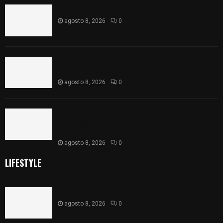
Captan halo solar en Tlaxcala
agosto 8, 2026
0
68 Piezas compiten en el 32° concurso estatal de
madera tallada de la casa de artesanías
agosto 8, 2026
0
Así amanece Tlaxcala Capital este sábado: cielo
nublado y mañana fresca; se prevén lluvias por la
tarde
agosto 8, 2026
0
LIFESTYLE
Captan halo solar en Tlaxcala
agosto 8, 2026
0