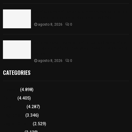
68 Piezas compiten en el 32° concurso estatal de
madera tallada de la casa de artesanías
agosto 8, 2026
0
Así amanece Tlaxcala Capital este sábado: cielo
nublado y mañana fresca; se prevén lluvias por la
tarde
agosto 8, 2026
0
CATEGORIES
Tlaxcala
(4.898)
Policía
(4.405)
8 columnas
(4.287)
Región Sur
(3.346)
Región Oriente
(2.529)