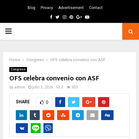
Blog
Privacy
Advertisement
Contact
Facebook
Twitter
Instagram
Pinterest
Google
Youtube
PRIMARY
MENU
Home
Congreso
OFS celebra convenio con ASF
Congreso
OFS celebra convenio con ASF
by
admin
julio 3, 2026
0
303
SHARE
0