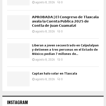
agosto 8, 2026
0
𝗔𝗣𝗥𝗢𝗕𝗔𝗗𝗔 | 𝗘𝗹 𝗖𝗼𝗻𝗴𝗿𝗲𝘀𝗼 𝗱𝗲 𝗧𝗹𝗮𝘅𝗰𝗮𝗹𝗮
𝗮𝘃𝗮𝗹𝗮 𝗹𝗮 𝗖𝘂𝗲𝗻𝘁𝗮 𝗣ú𝗯𝗹𝗶𝗰𝗮 𝟮𝟬𝟮𝟱 𝗱𝗲
𝗖𝗼𝗻𝘁𝗹𝗮 𝗱𝗲 𝗝𝘂𝗮𝗻 𝗖𝘂𝗮𝗺𝗮𝘁𝘇𝗶
agosto 8, 2026
0
Liberan a joven secuestrado en Calpulalpan
y detienen a tres personas en el Estado de
México; pedían 7 millones de...
agosto 8, 2026
0
Captan halo solar en Tlaxcala
agosto 8, 2026
0
INSTAGRAM