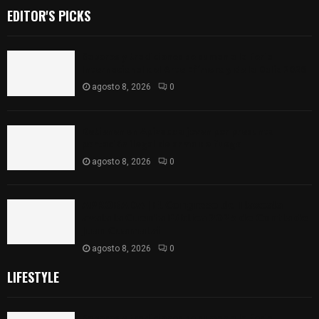
EDITOR'S PICKS
Sabores y tradiciones se suman a la feria
Internacional del Arte Efímero y de la Dalia 2026
agosto 8, 2026
0
Detienen en Apizaco a joven por presunta
portación ilegal de arma de fuego
agosto 8, 2026
0
𝗔𝗣𝗥𝗢𝗕𝗔𝗗𝗔 | 𝗘𝗹 𝗖𝗼𝗻𝗴𝗿𝗲𝘀𝗼 𝗱𝗲 𝗧𝗹𝗮𝘅𝗰𝗮𝗹𝗮
𝗮𝘃𝗮𝗹𝗮 𝗹𝗮 𝗖𝘂𝗲𝗻𝘁𝗮 𝗣ú𝗯𝗹𝗶𝗰𝗮 𝟮𝟬𝟮𝟱 𝗱𝗲 𝗖𝗼𝗻𝘁𝗹𝗮 𝗱𝗲
𝗝𝘂𝗮𝗻 𝗖𝘂𝗮𝗺𝗮𝘁𝘇𝗶
agosto 8, 2026
0
LIFESTYLE
Sabores y tradiciones se suman a la feria