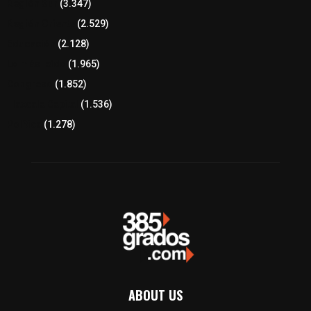
Región Sur
(3.347)
Región Oriente
(2.529)
Educación
(2.128)
Lo más leído
(1.965)
Congreso
(1.852)
Tlaxcala Capital
(1.536)
Política
(1.278)
ABOUT US