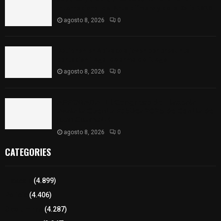
Internacional del Arte Efímero y de la Dalia 2026
agosto 8, 2026
0
Detienen en Apizaco a joven por presunta
portación ilegal de arma de fuego
agosto 8, 2026
0
𝗔𝗣𝗥𝗢𝗕𝗔𝗗𝗔 | 𝗘𝗹 𝗖𝗼𝗻𝗴𝗿𝗲𝘀𝗼 𝗱𝗲 𝗧𝗹𝗮𝘅𝗰𝗮𝗹𝗮
𝗮𝘃𝗮𝗹𝗮 𝗹𝗮 𝗖𝘂𝗲𝗻𝘁𝗮 𝗣ú𝗯𝗹𝗶𝗰𝗮 𝟮𝟬𝟮𝟱 𝗱𝗲 𝗖𝗼𝗻𝘁𝗹𝗮 𝗱𝗲
𝗝𝘂𝗮𝗻 𝗖𝘂𝗮𝗺𝗮𝘁𝘇𝗶
agosto 8, 2026
0
CATEGORIES
Tlaxcala
(4.899)
Policía
(4.406)
8 columnas
(4.287)