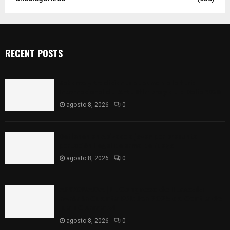
RECENT POSTS
Sabores y tradiciones se suman a la feria
Internacional del Arte Efímero y de la Dalia 2026
agosto 8, 2026
0
Detienen en Apizaco a joven por presunta
portación ilegal de arma de fuego
agosto 8, 2026
0
𝗔𝗣𝗥𝗢𝗕𝗔𝗗𝗔 | 𝗘𝗹 𝗖𝗼𝗻𝗴𝗿𝗲𝘀𝗼 𝗱𝗲 𝗧𝗹𝗮𝘅𝗰𝗮𝗹𝗮
𝗮𝘃𝗮𝗹𝗮 𝗹𝗮 𝗖𝘂𝗲𝗻𝘁𝗮 𝗣ú𝗯𝗹𝗶𝗰𝗮 𝟮𝟬𝟮𝟱 𝗱𝗲 𝗖𝗼𝗻𝘁𝗹𝗮 𝗱𝗲
𝗝𝘂𝗮𝗻 𝗖𝘂𝗮𝗺𝗮𝘁𝘇𝗶
agosto 8, 2026
0