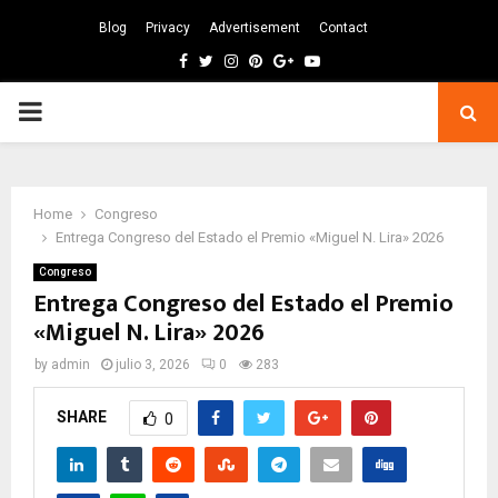
Blog
Privacy
Advertisement
Contact
Facebook
Twitter
Instagram
Pinterest
Google
Youtube
PRIMARY
MENU
Home
Congreso
Entrega Congreso del Estado el Premio «Miguel N. Lira» 2026
Congreso
Entrega Congreso del Estado el Premio
«Miguel N. Lira» 2026
by
admin
julio 3, 2026
0
283
SHARE
0