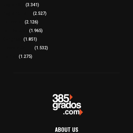
Región Sur
(3.341)
Región Oriente
(2.527)
Educación
(2.126)
Lo más leído
(1.965)
Congreso
(1.851)
Tlaxcala Capital
(1.532)
Política
(1.275)
ABOUT US