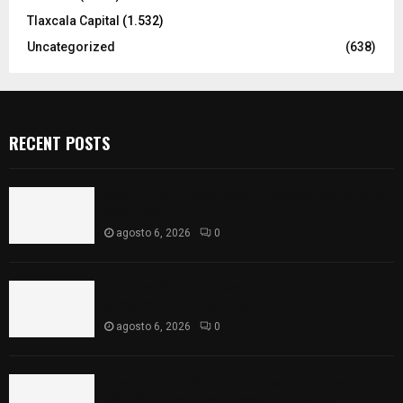
Tlaxcala Capital
(1.532)
Uncategorized
(638)
RECENT POSTS
Vota ITE terna para elegir a persona Secretaria
Ejecutiva
agosto 6, 2026
0
Sabor 100% tlaxcalteca: Conoce Guarda Frutz en
el Mercado de Artesanos
agosto 6, 2026
0
Caso Lorena Cuéllar: Estado exige rigor y fuentes
oficiales ante acusaciones sin sustento