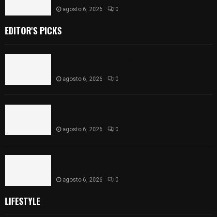
agosto 6, 2026
0
EDITOR'S PICKS
Vota ITE terna para elegir a persona Secretaria
Ejecutiva
agosto 6, 2026
0
Sabor 100% tlaxcalteca: Conoce Guarda Frutz en
el Mercado de Artesanos
agosto 6, 2026
0
Caso Lorena Cuéllar: Estado exige rigor y fuentes
oficiales ante acusaciones sin sustento
agosto 6, 2026
0
LIFESTYLE