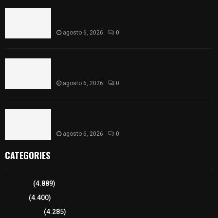
Vota ITE terna para elegir a persona Secretaria
Ejecutiva
agosto 6, 2026
0
Sabor 100% tlaxcalteca: Conoce Guarda Frutz en
el Mercado de Artesanos
agosto 6, 2026
0
Caso Lorena Cuéllar: Estado exige rigor y fuentes
oficiales ante acusaciones sin sustento
agosto 6, 2026
0
CATEGORIES
Tlaxcala
(4.889)
Policía
(4.400)
8 columnas
(4.285)