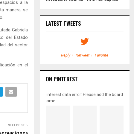
r espacios a la
sta manera, se
o.
LATEST TWEETS
putada Gabriela
so del Estado
dad del sector
etweet
Favorite
Reply
Retweet
Favorite
licación en el
ON PINTEREST
pinterest data error: Please add the board
name
NEXT POST
servaciones