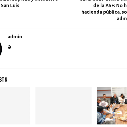
 San Luis
de la ASF: No h
hacienda pública, s
admi
admin
STS