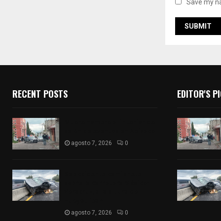
Save my na
RECENT POSTS
EDITOR'S P
Muere hombre al interior de
salón de eventos en Apizaco
agosto 7, 2026
0
Se accidenta camioneta
sobre la carretera México-
Veracruz, a la altura de
Hueyotlipan
agosto 7, 2026
0