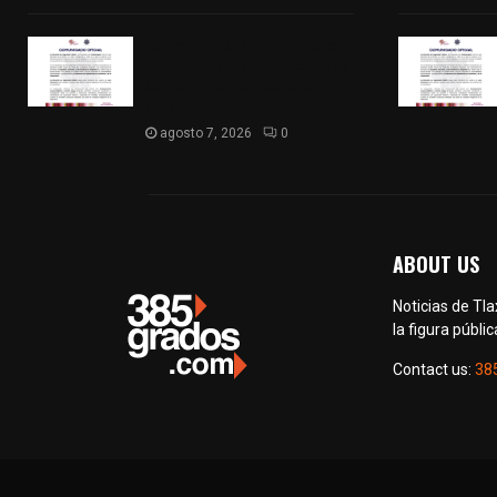
Retiran de sus funciones a
policía de Chiautempan tras
ser exhibido en redes por
presunto soborno
agosto 7, 2026
0
ABOUT US
Noticias de Tl
la figura públic
Contact us:
38