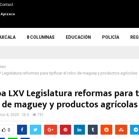
Contact
n Apizaco
AXCALA
8 COLUMNAS
EDUCACIÓN
POLICÍA
REG
eso
Legislatura reformas para tipificar el robo de maguey y productos agrícolas
a LXV Legislatura reformas para ti
o de maguey y productos agrícolas
zo 4, 2025
0
731
0