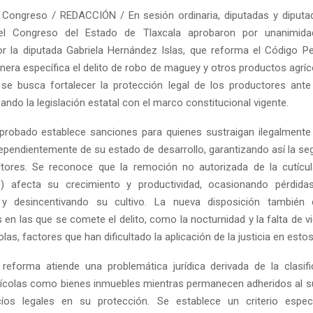
 Congreso / REDACCIÓN / En sesión ordinaria, diputadas y diputa
del Congreso del Estado de Tlaxcala aprobaron por unanimidad 
r la diputada Gabriela Hernández Islas, que reforma el Código Pe
anera específica el delito de robo de maguey y otros productos agrí
 se busca fortalecer la protección legal de los productores ante
izando la legislación estatal con el marco constitucional vigente.
probado establece sanciones para quienes sustraigan ilegalmente
ependientemente de su estado de desarrollo, garantizando así la seg
ultores. Se reconoce que la remoción no autorizada de la cutícu
o) afecta su crecimiento y productividad, ocasionando pérdid
as y desincentivando su cultivo. La nueva disposición también 
 en las que se comete el delito, como la nocturnidad y la falta de vi
as, factores que han dificultado la aplicación de la justicia en esto
reforma atiende una problemática jurídica derivada de la clasif
ícolas como bienes inmuebles mientras permanecen adheridos al su
íos legales en su protección. Se establece un criterio espec