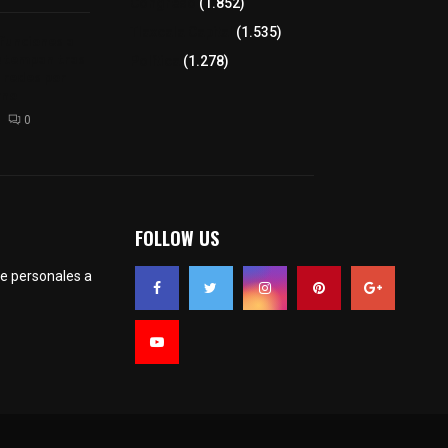
Congreso
(1.852)
Tlaxcala Capital
(1.535)
 funciones a
autempan tras
Política
(1.278)
 redes por
rno
0
FOLLOW US
te personales a