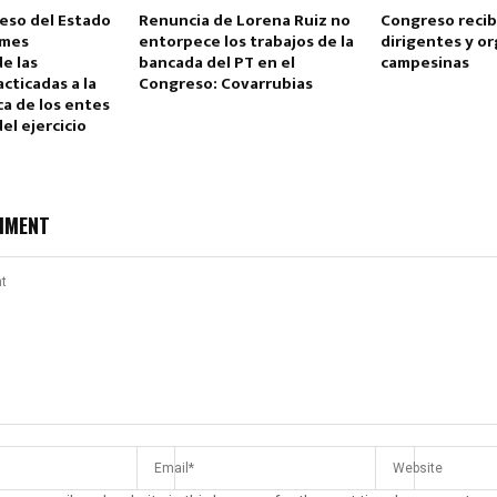
eso del Estado
Renuncia de Lorena Ruiz no
Congreso recib
rmes
entorpece los trabajos de la
dirigentes y o
de las
bancada del PT en el
campesinas
acticadas a la
Congreso: Covarrubias
a de los entes
del ejercicio
MMENT