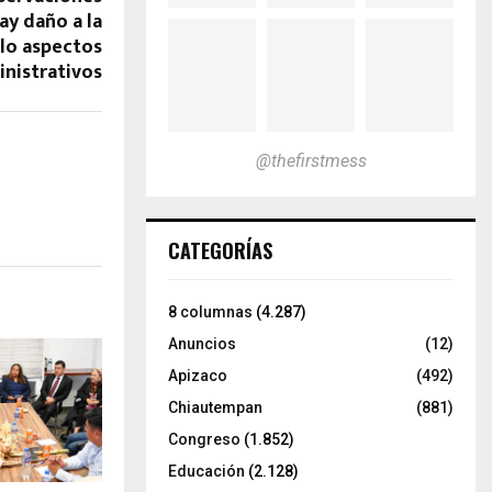
ay daño a la
olo aspectos
nistrativos
@thefirstmess
CATEGORÍAS
8 columnas
(4.287)
Anuncios
(12)
Apizaco
(492)
Chiautempan
(881)
Congreso
(1.852)
Educación
(2.128)