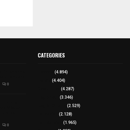
CATEGORIES
l interior de
Tlaxcala
(4.894)
os en Apizaco
Policía
(4.404)
0
8 columnas
(4.287)
Región Sur
(3.346)
camioneta
Región Oriente
(2.529)
tera México-
altura de
Educación
(2.128)
Lo más leído
(1.965)
0