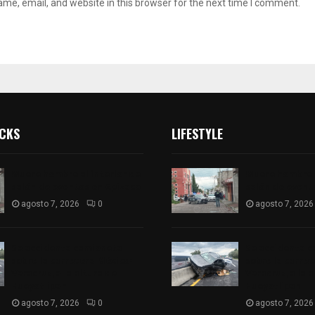
me, email, and website in this browser for the next time I comment.
ICKS
LIFESTYLE
Muere hombre al interior de
Muere hombre a
salón de eventos en Apizaco
salón de event
agosto 7, 2026
0
agosto 7, 2026
Se accidenta camioneta
Se accidenta 
sobre la carretera México-
sobre la carre
Veracruz, a la altura de
Veracruz, a la 
Hueyotlipan
Hueyotlipan
agosto 7, 2026
0
agosto 7, 2026