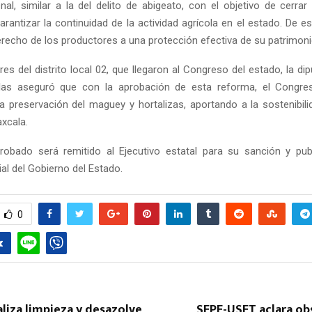
enal, similar a la del delito de abigeato, con el objetivo de cerra
arantizar la continuidad de la actividad agrícola en el estado. De e
derecho de los productores a una protección efectiva de su patrimoni
res del distrito local 02, que llegaron al Congreso del estado, la di
las aseguró que con la aprobación de esta reforma, el Congre
la preservación del maguey y hortalizas, aportando a la sostenibili
axcala.
Reply
Retweet
Favorite
Reply
R
robado será remitido al Ejecutivo estatal para su sanción y pub
ial del Gobierno del Estado.
0
liza limpieza y desazolve
SEPE-USET aclara ob