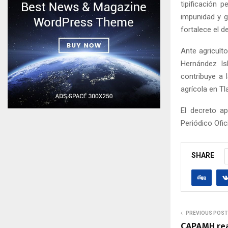
tipificación p
impunidad y g
fortalece el 
Ante agriculto
Hernández Is
contribuye a 
agrícola en Tl
El decreto ap
Periódico Ofic
SHARE
PREVIOUS POST
CAPAMH rea