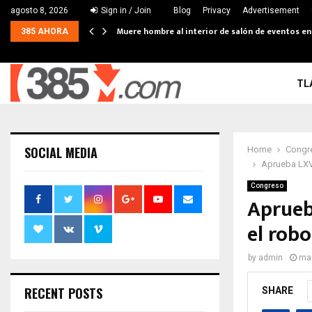
agosto 8, 2026
Sign in / Join
Blog
Privacy
Advertisement
Muere hombre al interior de salón de eventos e
385 AHORA
TL
SOCIAL MEDIA
Home
Congr
Aprueba LXV 
Congreso
Aprueb
el rob
by
admin
mar
RECENT POSTS
SHARE