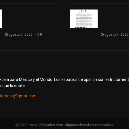
Retiran de sus funciones a
Retiran de sus
policía de Chiautempan tras
policía de Chi
ser exhibido en redes por
ser exhibido en
presunto soborno
presunto sobo
agosto 7, 2026
0
agosto 7, 2026
axcala para México y el Mundo. Los espacios de opinión son estrictamen
a que lo emite.
5grados@gmail.com
@2023 - www.385grados.com. Algunos derechos reservados.