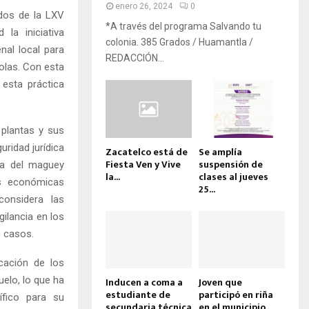
enero 26, 2024
0
dos de la LXV
*A través del programa Salvando tu
la iniciativa
colonia. 385 Grados / Huamantla /
nal local para
REDACCIÓN...
colas. Con esta
 esta práctica
 plantas y sus
uridad jurídica
Zacatelco está de
Se amplía
Fiesta Ven y Vive
suspensión de
la del maguey
la...
clases al jueves
as económicas
25...
considera las
gilancia en los
s casos.
icación de los
elo, lo que ha
Inducen a coma a
Joven que
estudiante de
participó en riña
ífico para su
secundaria técnica
en el municipio...