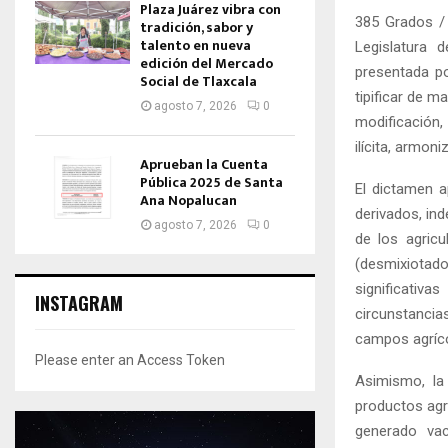
Plaza Juárez vibra con
385 Grados /
tradición, sabor y
talento en nueva
Legislatura 
edición del Mercado
presentada po
Social de Tlaxcala
tipificar de m
agosto 7, 2026
0
modificación,
ilícita, armon
Aprueban la Cuenta
Pública 2025 de Santa
El dictamen a
Ana Nopalucan
derivados, ind
agosto 7, 2026
0
de los agric
(desmixiotad
significativ
INSTAGRAM
circunstancias
campos agrícol
Please enter an Access Token
Asimismo, la 
productos agr
generado vac