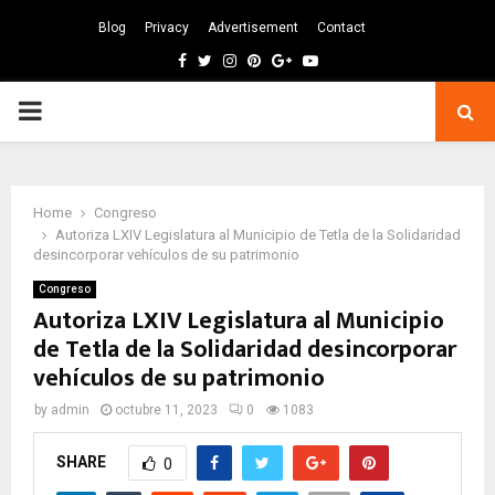
Blog
Privacy
Advertisement
Contact
Facebook
Twitter
Instagram
Pinterest
Google
Youtube
PRIMARY
MENU
Home
Congreso
Autoriza LXIV Legislatura al Municipio de Tetla de la Solidaridad
desincorporar vehículos de su patrimonio
Congreso
Autoriza LXIV Legislatura al Municipio
de Tetla de la Solidaridad desincorporar
vehículos de su patrimonio
by
admin
octubre 11, 2023
0
1083
SHARE
0