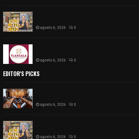
Sabor 100% tlaxcalteca: Conoce Guarda Frutz en
el Mercado de Artesanos
agosto 6, 2026
0
Caso Lorena Cuéllar: Estado exige rigor y fuentes
oficiales ante acusaciones sin sustento
agosto 6, 2026
0
EDITOR'S PICKS
Vota ITE terna para elegir a persona Secretaria
Ejecutiva
agosto 6, 2026
0
Sabor 100% tlaxcalteca: Conoce Guarda Frutz en
el Mercado de Artesanos
agosto 6, 2026
0