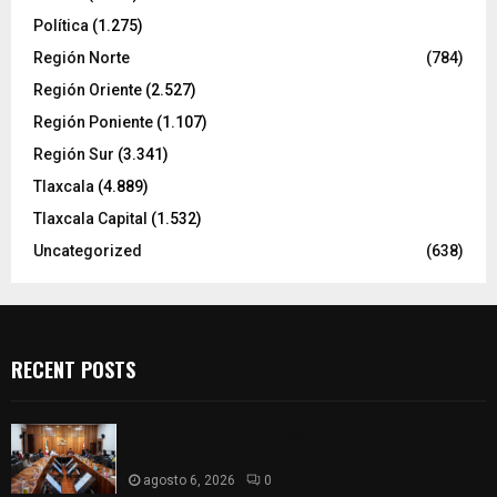
Política
(1.275)
Región Norte
(784)
Región Oriente
(2.527)
Región Poniente
(1.107)
Región Sur
(3.341)
Tlaxcala
(4.889)
Tlaxcala Capital
(1.532)
Uncategorized
(638)
RECENT POSTS
Vota ITE terna para elegir a persona Secretaria
Ejecutiva
agosto 6, 2026
0