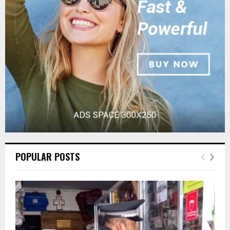
R
:
C
H
POPULAR POSTS