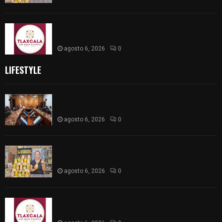
Caso Lorena Cuéllar: Estado exige rigor y fuentes
oficiales ante acusaciones sin sustento
agosto 6, 2026
0
LIFESTYLE
Vota ITE terna para elegir a persona Secretaria
Ejecutiva
agosto 6, 2026
0
Sabor 100% tlaxcalteca: Conoce Guarda Frutz en
el Mercado de Artesanos
agosto 6, 2026
0
Caso Lorena Cuéllar: Estado exige rigor y fuentes
oficiales ante acusaciones sin sustento