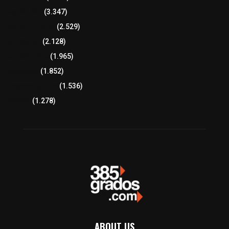
Región Sur
(3.347)
Región Oriente
(2.529)
Educación
(2.128)
Lo más leído
(1.965)
Congreso
(1.852)
Tlaxcala Capital
(1.536)
Política
(1.278)
ABOUT US