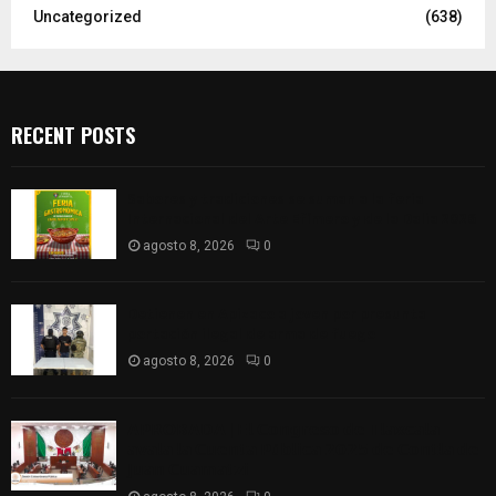
Uncategorized
(638)
RECENT POSTS
Sabores y tradiciones se suman a la feria
Internacional del Arte Efímero y de la Dalia 2026
agosto 8, 2026
0
Detienen en Apizaco a joven por presunta
portación ilegal de arma de fuego
agosto 8, 2026
0
𝗔𝗣𝗥𝗢𝗕𝗔𝗗𝗔 | 𝗘𝗹 𝗖𝗼𝗻𝗴𝗿𝗲𝘀𝗼 𝗱𝗲 𝗧𝗹𝗮𝘅𝗰𝗮𝗹𝗮
𝗮𝘃𝗮𝗹𝗮 𝗹𝗮 𝗖𝘂𝗲𝗻𝘁𝗮 𝗣ú𝗯𝗹𝗶𝗰𝗮 𝟮𝟬𝟮𝟱 𝗱𝗲 𝗖𝗼𝗻𝘁𝗹𝗮 𝗱𝗲
𝗝𝘂𝗮𝗻 𝗖𝘂𝗮𝗺𝗮𝘁𝘇𝗶