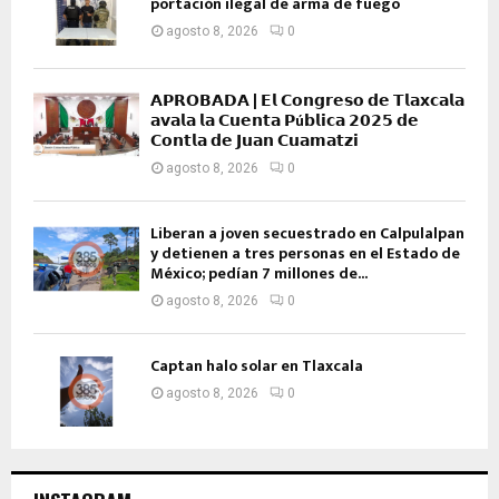
portación ilegal de arma de fuego
agosto 8, 2026
0
𝗔𝗣𝗥𝗢𝗕𝗔𝗗𝗔 | 𝗘𝗹 𝗖𝗼𝗻𝗴𝗿𝗲𝘀𝗼 𝗱𝗲 𝗧𝗹𝗮𝘅𝗰𝗮𝗹𝗮
𝗮𝘃𝗮𝗹𝗮 𝗹𝗮 𝗖𝘂𝗲𝗻𝘁𝗮 𝗣ú𝗯𝗹𝗶𝗰𝗮 𝟮𝟬𝟮𝟱 𝗱𝗲
𝗖𝗼𝗻𝘁𝗹𝗮 𝗱𝗲 𝗝𝘂𝗮𝗻 𝗖𝘂𝗮𝗺𝗮𝘁𝘇𝗶
agosto 8, 2026
0
Liberan a joven secuestrado en Calpulalpan
y detienen a tres personas en el Estado de
México; pedían 7 millones de...
agosto 8, 2026
0
Captan halo solar en Tlaxcala
agosto 8, 2026
0