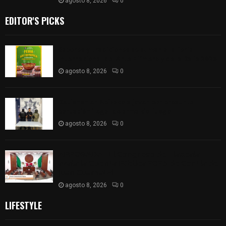
agosto 8, 2026
0
EDITOR'S PICKS
Sabores y tradiciones se suman a la feria
Internacional del Arte Efímero y de la Dalia 2026
agosto 8, 2026
0
Detienen en Apizaco a joven por presunta
portación ilegal de arma de fuego
agosto 8, 2026
0
𝗔𝗣𝗥𝗢𝗕𝗔𝗗𝗔 | 𝗘𝗹 𝗖𝗼𝗻𝗴𝗿𝗲𝘀𝗼 𝗱𝗲 𝗧𝗹𝗮𝘅𝗰𝗮𝗹𝗮
𝗮𝘃𝗮𝗹𝗮 𝗹𝗮 𝗖𝘂𝗲𝗻𝘁𝗮 𝗣ú𝗯𝗹𝗶𝗰𝗮 𝟮𝟬𝟮𝟱 𝗱𝗲 𝗖𝗼𝗻𝘁𝗹𝗮 𝗱𝗲
𝗝𝘂𝗮𝗻 𝗖𝘂𝗮𝗺𝗮𝘁𝘇𝗶
agosto 8, 2026
0
LIFESTYLE