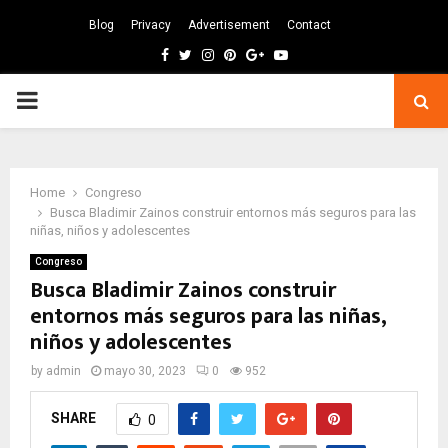
Blog
Privacy
Advertisement
Contact
Facebook
Twitter
Instagram
Pinterest
Google
Youtube
PRIMARY
MENU
Home
Congreso
Busca Bladimir Zainos construir entornos más seguros para las
niñas, niños y adolescentes
Congreso
Busca Bladimir Zainos construir
entornos más seguros para las niñas,
niños y adolescentes
by
admin
mayo 30, 2023
0
952
SHARE
0