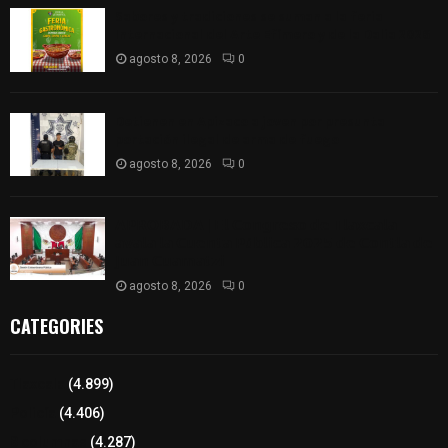
Sabores y tradiciones se suman a la feria
Internacional del Arte Efímero y de la Dalia 2026
agosto 8, 2026
0
Detienen en Apizaco a joven por presunta
portación ilegal de arma de fuego
agosto 8, 2026
0
𝗔𝗣𝗥𝗢𝗕𝗔𝗗𝗔 | 𝗘𝗹 𝗖𝗼𝗻𝗴𝗿𝗲𝘀𝗼 𝗱𝗲 𝗧𝗹𝗮𝘅𝗰𝗮𝗹𝗮
𝗮𝘃𝗮𝗹𝗮 𝗹𝗮 𝗖𝘂𝗲𝗻𝘁𝗮 𝗣ú𝗯𝗹𝗶𝗰𝗮 𝟮𝟬𝟮𝟱 𝗱𝗲 𝗖𝗼𝗻𝘁𝗹𝗮 𝗱𝗲
𝗝𝘂𝗮𝗻 𝗖𝘂𝗮𝗺𝗮𝘁𝘇𝗶
agosto 8, 2026
0
CATEGORIES
Tlaxcala
(4.899)
Policía
(4.406)
8 columnas
(4.287)