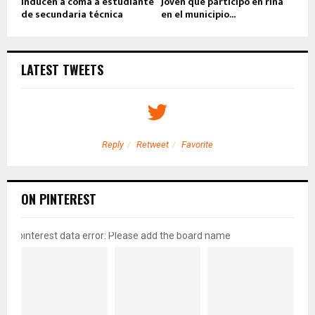
Inducen a coma a estudiante
Joven que participó en riña
de secundaria técnica
en el municipio...
LATEST TWEETS
Reply
Retweet
Favorite
ON PINTEREST
pinterest data error: Please add the board name