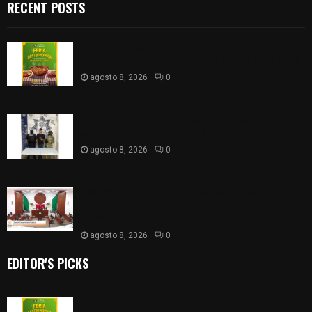
RECENT POSTS
Sabores y tradiciones se suman a la feria
Internacional del Arte Efímero y de la Dalia 2026
agosto 8, 2026
0
Detienen en Apizaco a joven por presunta
portación ilegal de arma de fuego
agosto 8, 2026
0
𝗔𝗣𝗥𝗢𝗕𝗔𝗗𝗔 | 𝗘𝗹 𝗖𝗼𝗻𝗴𝗿𝗲𝘀𝗼 𝗱𝗲 𝗧𝗹𝗮𝘅𝗰𝗮𝗹𝗮
𝗮𝘃𝗮𝗹𝗮 𝗹𝗮 𝗖𝘂𝗲𝗻𝘁𝗮 𝗣ú𝗯𝗹𝗶𝗰𝗮 𝟮𝟬𝟮𝟱 𝗱𝗲 𝗖𝗼𝗻𝘁𝗹𝗮 𝗱𝗲
𝗝𝘂𝗮𝗻 𝗖𝘂𝗮𝗺𝗮𝘁𝘇𝗶
agosto 8, 2026
0
EDITOR'S PICKS
Sabores y tradiciones se suman a la feria