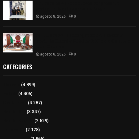
Detienen en Apizaco a joven por presunta
portación ilegal de arma de fuego
agosto 8, 2026
0
𝗔𝗣𝗥𝗢𝗕𝗔𝗗𝗔 | 𝗘𝗹 𝗖𝗼𝗻𝗴𝗿𝗲𝘀𝗼 𝗱𝗲 𝗧𝗹𝗮𝘅𝗰𝗮𝗹𝗮
𝗮𝘃𝗮𝗹𝗮 𝗹𝗮 𝗖𝘂𝗲𝗻𝘁𝗮 𝗣ú𝗯𝗹𝗶𝗰𝗮 𝟮𝟬𝟮𝟱 𝗱𝗲 𝗖𝗼𝗻𝘁𝗹𝗮 𝗱𝗲
𝗝𝘂𝗮𝗻 𝗖𝘂𝗮𝗺𝗮𝘁𝘇𝗶
agosto 8, 2026
0
CATEGORIES
Tlaxcala
(4.899)
Policía
(4.406)
8 columnas
(4.287)
Región Sur
(3.347)
Región Oriente
(2.529)
Educación
(2.128)
Lo más leído
(1.965)