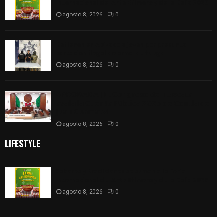
Internacional del Arte Efímero y de la Dalia 2026
agosto 8, 2026
0
Detienen en Apizaco a joven por presunta
portación ilegal de arma de fuego
agosto 8, 2026
0
𝗔𝗣𝗥𝗢𝗕𝗔𝗗𝗔 | 𝗘𝗹 𝗖𝗼𝗻𝗴𝗿𝗲𝘀𝗼 𝗱𝗲 𝗧𝗹𝗮𝘅𝗰𝗮𝗹𝗮
𝗮𝘃𝗮𝗹𝗮 𝗹𝗮 𝗖𝘂𝗲𝗻𝘁𝗮 𝗣ú𝗯𝗹𝗶𝗰𝗮 𝟮𝟬𝟮𝟱 𝗱𝗲 𝗖𝗼𝗻𝘁𝗹𝗮 𝗱𝗲
𝗝𝘂𝗮𝗻 𝗖𝘂𝗮𝗺𝗮𝘁𝘇𝗶
agosto 8, 2026
0
LIFESTYLE
Sabores y tradiciones se suman a la feria
Internacional del Arte Efímero y de la Dalia 2026
agosto 8, 2026
0