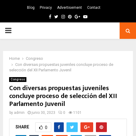
Blog
Privacy
Advertisement
Contact
Facebook
Twitter
Instagram
Pinterest
Google
Youtube
PRIMARY
MENU
Home
Congreso
Con diversas propuestas juveniles concluye proceso de
selección del XII Parlamento Juvenil
Congreso
Con diversas propuestas juveniles
concluye proceso de selección del XII
Parlamento Juvenil
by
admin
junio 30, 2023
0
1101
SHARE
0