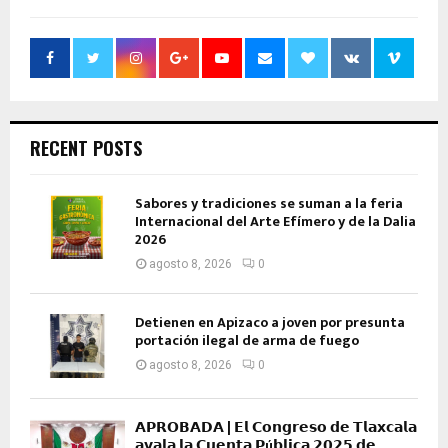
RECENT POSTS
Sabores y tradiciones se suman a la feria
Internacional del Arte Efímero y de la Dalia
2026
agosto 8, 2026
0
Detienen en Apizaco a joven por presunta
portación ilegal de arma de fuego
agosto 8, 2026
0
𝗔𝗣𝗥𝗢𝗕𝗔𝗗𝗔 | 𝗘𝗹 𝗖𝗼𝗻𝗴𝗿𝗲𝘀𝗼 𝗱𝗲 𝗧𝗹𝗮𝘅𝗰𝗮𝗹𝗮
𝗮𝘃𝗮𝗹𝗮 𝗹𝗮 𝗖𝘂𝗲𝗻𝘁𝗮 𝗣ú𝗯𝗹𝗶𝗰𝗮 𝟮𝟬𝟮𝟱 𝗱𝗲