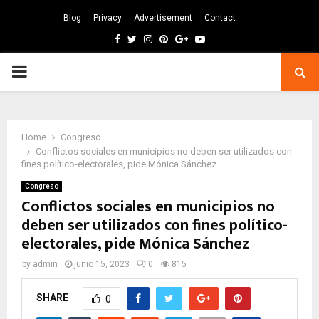
Blog
Privacy
Advertisement
Contact
Facebook
Twitter
Instagram
Pinterest
Google
Youtube
PRIMARY
MENU
Home
Congreso
Conflictos sociales en municipios no deben ser utilizados con
fines político-electorales, pide Mónica Sánchez
Congreso
Conflictos sociales en municipios no
deben ser utilizados con fines político-
electorales, pide Mónica Sánchez
by
admin
junio 15, 2023
0
815
SHARE
0