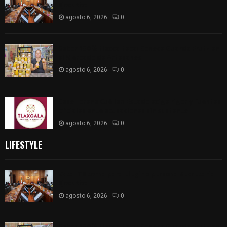
Ejecutiva
agosto 6, 2026
0
Sabor 100% tlaxcalteca: Conoce Guarda Frutz en
el Mercado de Artesanos
agosto 6, 2026
0
Caso Lorena Cuéllar: Estado exige rigor y fuentes
oficiales ante acusaciones sin sustento
agosto 6, 2026
0
LIFESTYLE
Vota ITE terna para elegir a persona Secretaria
Ejecutiva
agosto 6, 2026
0
Sabor 100% tlaxcalteca: Conoce Guarda Frutz en