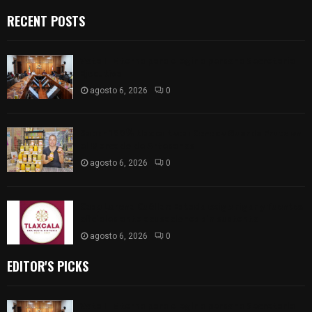
RECENT POSTS
Vota ITE terna para elegir a persona Secretaria
Ejecutiva
agosto 6, 2026
0
Sabor 100% tlaxcalteca: Conoce Guarda Frutz en
el Mercado de Artesanos
agosto 6, 2026
0
Caso Lorena Cuéllar: Estado exige rigor y fuentes
oficiales ante acusaciones sin sustento
agosto 6, 2026
0
EDITOR'S PICKS
Vota ITE terna para elegir a persona Secretaria