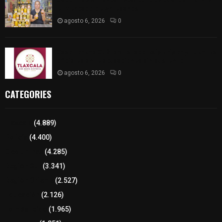
el Mercado de Artesanos
agosto 6, 2026
0
Caso Lorena Cuéllar: Estado exige rigor y fuentes
oficiales ante acusaciones sin sustento
agosto 6, 2026
0
CATEGORIES
Tlaxcala
(4.889)
Policía
(4.400)
8 columnas
(4.285)
Región Sur
(3.341)
Región Oriente
(2.527)
Educación
(2.126)
Lo más leído
(1.965)