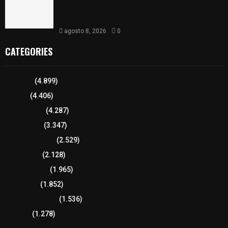
𝗔𝗣𝗥𝗢𝗕𝗔𝗗𝗔 | 𝗘𝗹 𝗖𝗼𝗻𝗴𝗿𝗲𝘀𝗼 𝗱𝗲 𝗧𝗹𝗮𝘅𝗰𝗮𝗹𝗮
𝗮𝘃𝗮𝗹𝗮 𝗹𝗮 𝗖𝘂𝗲𝗻𝘁𝗮 𝗣ú𝗯𝗹𝗶𝗰𝗮 𝟮𝟬𝟮𝟱 𝗱𝗲 𝗖𝗼𝗻𝘁𝗹𝗮 𝗱𝗲
𝗝𝘂𝗮𝗻 𝗖𝘂𝗮𝗺𝗮𝘁𝘇𝗶
agosto 8, 2026
0
CATEGORIES
Tlaxcala
(4.899)
Policía
(4.406)
8 columnas
(4.287)
Región Sur
(3.347)
Región Oriente
(2.529)
Educación
(2.128)
Lo más leído
(1.965)
Congreso
(1.852)
Tlaxcala Capital
(1.536)
Política
(1.278)