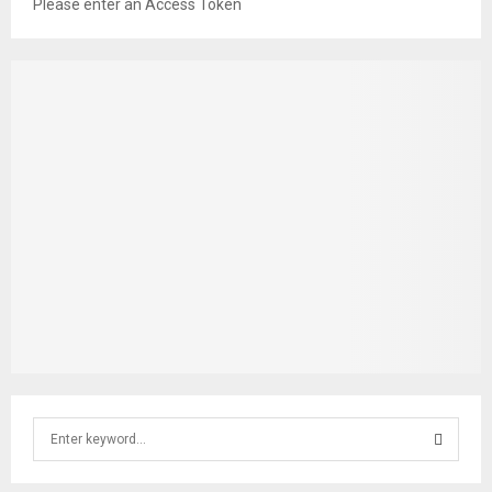
Please enter an Access Token
S
e
a
S