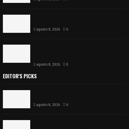
Detienen en Apizaco a joven por presunta
portación ilegal de arma de fuego
agosto 8, 2026
0
𝗔𝗣𝗥𝗢𝗕𝗔𝗗𝗔 | 𝗘𝗹 𝗖𝗼𝗻𝗴𝗿𝗲𝘀𝗼 𝗱𝗲 𝗧𝗹𝗮𝘅𝗰𝗮𝗹𝗮
𝗮𝘃𝗮𝗹𝗮 𝗹𝗮 𝗖𝘂𝗲𝗻𝘁𝗮 𝗣ú𝗯𝗹𝗶𝗰𝗮 𝟮𝟬𝟮𝟱 𝗱𝗲 𝗖𝗼𝗻𝘁𝗹𝗮 𝗱𝗲
𝗝𝘂𝗮𝗻 𝗖𝘂𝗮𝗺𝗮𝘁𝘇𝗶
agosto 8, 2026
0
EDITOR'S PICKS
Sabores y tradiciones se suman a la feria
Internacional del Arte Efímero y de la Dalia 2026
agosto 8, 2026
0
Detienen en Apizaco a joven por presunta
portación ilegal de arma de fuego