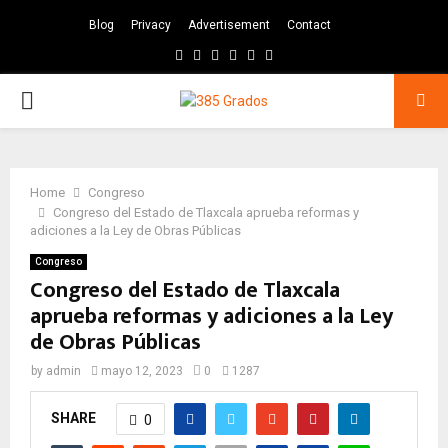
Blog
Privacy
Advertisement
Contact
Facebook
Twitter
Instagram
Pinterest
Google
Youtube
PRIMARY
MENU
Home
Congreso
Congreso del Estado de Tlaxcala aprueba reformas y
adiciones a la Ley de Obras Públicas
Congreso
Congreso del Estado de Tlaxcala
aprueba reformas y adiciones a la Ley
de Obras Públicas
by
admin
mayo 12, 2023
0
1287
SHARE
0