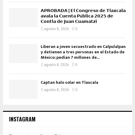
𝗔𝗣𝗥𝗢𝗕𝗔𝗗𝗔 | 𝗘𝗹 𝗖𝗼𝗻𝗴𝗿𝗲𝘀𝗼 𝗱𝗲 𝗧𝗹𝗮𝘅𝗰𝗮𝗹𝗮
𝗮𝘃𝗮𝗹𝗮 𝗹𝗮 𝗖𝘂𝗲𝗻𝘁𝗮 𝗣ú𝗯𝗹𝗶𝗰𝗮 𝟮𝟬𝟮𝟱 𝗱𝗲
𝗖𝗼𝗻𝘁𝗹𝗮 𝗱𝗲 𝗝𝘂𝗮𝗻 𝗖𝘂𝗮𝗺𝗮𝘁𝘇𝗶
agosto 8, 2026
0
Liberan a joven secuestrado en Calpulalpan
y detienen a tres personas en el Estado de
México; pedían 7 millones de...
agosto 8, 2026
0
Captan halo solar en Tlaxcala
agosto 8, 2026
0
INSTAGRAM