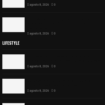
agosto 8, 2026
0
𝗔𝗣𝗥𝗢𝗕𝗔𝗗𝗔 | 𝗘𝗹 𝗖𝗼𝗻𝗴𝗿𝗲𝘀𝗼 𝗱𝗲 𝗧𝗹𝗮𝘅𝗰𝗮𝗹𝗮
𝗮𝘃𝗮𝗹𝗮 𝗹𝗮 𝗖𝘂𝗲𝗻𝘁𝗮 𝗣ú𝗯𝗹𝗶𝗰𝗮 𝟮𝟬𝟮𝟱 𝗱𝗲 𝗖𝗼𝗻𝘁𝗹𝗮 𝗱𝗲
𝗝𝘂𝗮𝗻 𝗖𝘂𝗮𝗺𝗮𝘁𝘇𝗶
agosto 8, 2026
0
LIFESTYLE
Sabores y tradiciones se suman a la feria
Internacional del Arte Efímero y de la Dalia 2026
agosto 8, 2026
0
Detienen en Apizaco a joven por presunta
portación ilegal de arma de fuego
agosto 8, 2026
0