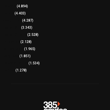
Tlaxcala
(4.894)
Policía
(4.403)
8 columnas
(4.287)
Región Sur
(3.343)
Región Oriente
(2.528)
Educación
(2.128)
Lo más leído
(1.965)
Congreso
(1.851)
Tlaxcala Capital
(1.534)
Política
(1.278)