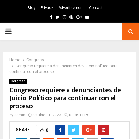
Blog
Privacy
Advertisement
Contact
Facebook
Twitter
Instagram
Pinterest
Google
Youtube
PRIMARY
MENU
Home
Congreso
Congreso requiere a denunciantes de Juicio Político para
continuar con el proceso
Congreso
Congreso requiere a denunciantes de
Juicio Político para continuar con el
proceso
by
admin
octubre 11, 2023
0
1119
SHARE
0