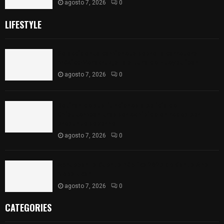
agosto 7, 2026
0
LIFESTYLE
Se accidenta camioneta sobre la carretera
México-Veracruz, a la altura de Hueyotlipan
agosto 7, 2026
0
Retiran de sus funciones a policía de
Chiautempan tras ser exhibido en redes por
presunto soborno
agosto 7, 2026
0
Aprueban la Cuenta Pública 2025 de Santa Ana
Nopalucan
agosto 7, 2026
0
CATEGORIES