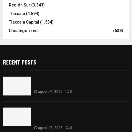
Región Sur
(3.343)
Tlaxcala
(4.894)
Tlaxcala Capital
(1.534)
Uncategorized
(638)
RECENT POSTS
Se accidenta camioneta sobre la carretera
México-Veracruz, a la altura de Hueyotlipan
agosto 7, 2026
0
Retiran de sus funciones a policía de
Chiautempan tras ser exhibido en redes por
presunto soborno
agosto 7, 2026
0