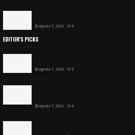
Aprueban la Cuenta Pública 2025 de Santa Ana
Nopalucan
agosto 7, 2026
0
EDITOR'S PICKS
Se accidenta camioneta sobre la carretera
México-Veracruz, a la altura de Hueyotlipan
agosto 7, 2026
0
Retiran de sus funciones a policía de
Chiautempan tras ser exhibido en redes por
presunto soborno
agosto 7, 2026
0
Aprueban la Cuenta Pública 2025 de Santa Ana
Nopalucan