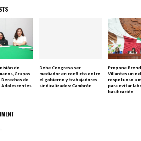
STS
misión de
Debe Congreso ser
Propone Brenda
manos, Grupos
mediador en conflicto entre
Villantes un e
y Derechos de
el gobierno y trabajadores
respetuoso a m
y Adolescentes
sindicalizados: Cambrón
para evitar lab
basificación
MMENT