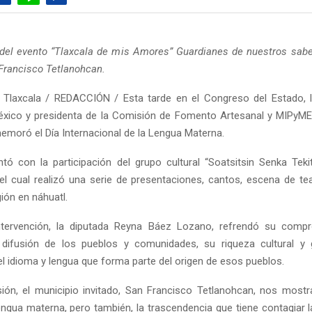
del evento “Tlaxcala de mis Amores” Guardianes de nuestros sab
 Francisco Tetlanohcan.
 Tlaxcala / REDACCIÓN / Esta tarde en el Congreso del Estado, l
éxico y presidenta de la Comisión de Fomento Artesanal y MIPyM
moró el Día Internacional de la Lengua Materna.
ntó con la participación del grupo cultural “Soatsitsin Senka Tekit
 el cual realizó una serie de presentaciones, cantos, escena de te
gión en náhuatl.
ntervención, la diputada Reyna Báez Lozano, refrendó su comp
difusión de los pueblos y comunidades, su riqueza cultural y 
l idioma y lengua que forma parte del origen de esos pueblos.
ión, el municipio invitado, San Francisco Tetlanohcan, nos mostra
engua materna, pero también, la trascendencia que tiene contagiar l