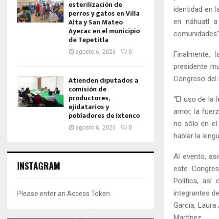
esterilización de
identidad en 
perros y gatos en Villa
Alta y San Mateo
en náhuatl a
Ayecac en el municipio
comunidades” 
de Tepetitla
agosto 6, 2026
0
Finalmente, 
presidente mu
Congreso del 
Atienden diputados a
comisión de
productores,
“El uso de la
ejidatarios y
amor, la fuer
pobladores de Ixtenco
no sólo en el
agosto 6, 2026
0
hablar la leng
Al evento, as
INSTAGRAM
este Congres
Política, así
integrantes d
Please enter an Access Token
García, Laura
Martínez.