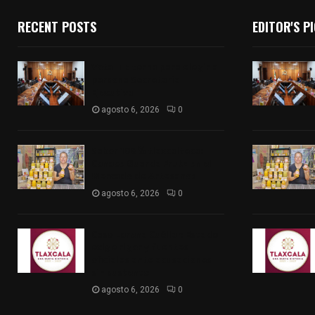
RECENT POSTS
EDITOR'S P
Vota ITE terna para elegir a
persona Secretaria
Ejecutiva
agosto 6, 2026
0
Sabor 100% tlaxcalteca:
Conoce Guarda Frutz en el
Mercado de Artesanos
agosto 6, 2026
0
Caso Lorena Cuéllar: Estado
exige rigor y fuentes
oficiales ante acusaciones
sin sustento
agosto 6, 2026
0