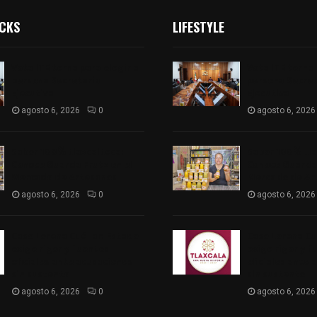
ICKS
LIFESTYLE
Vota ITE terna para elegir a
Vota ITE terna 
persona Secretaria
persona Secret
Ejecutiva
Ejecutiva
agosto 6, 2026
0
agosto 6, 2026
Sabor 100% tlaxcalteca:
Sabor 100% tla
Conoce Guarda Frutz en el
Conoce Guarda 
Mercado de Artesanos
Mercado de Ar
agosto 6, 2026
0
agosto 6, 2026
Caso Lorena Cuéllar: Estado
Caso Lorena Cu
exige rigor y fuentes
exige rigor y f
oficiales ante acusaciones
oficiales ante 
sin sustento
sin sustento
agosto 6, 2026
0
agosto 6, 2026