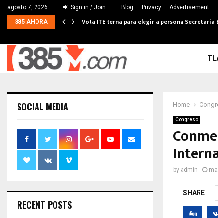
agosto 7, 2026
Sign in / Join
Blog
Privacy
Advertisement
Vota ITE terna para elegir a persona Secretaria 
385 AHORA
TL
SOCIAL MEDIA
Home
Congr
Congreso
Conmem
Intern
by
admin
mar
SHARE
RECENT POSTS