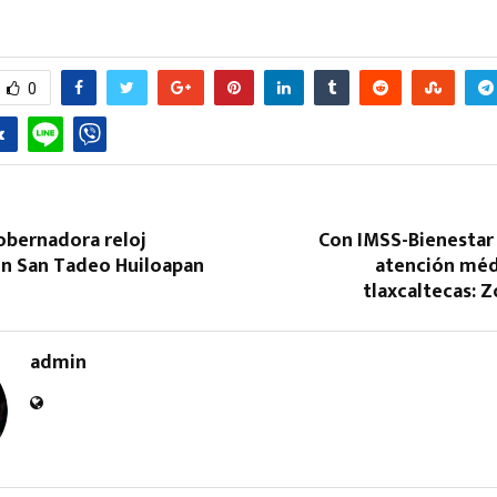
0
Reply
Retweet
Favorite
Reply
R
obernadora reloj
Con IMSS-Bienestar
n San Tadeo Huiloapan
atención médi
tlaxcaltecas: 
admin