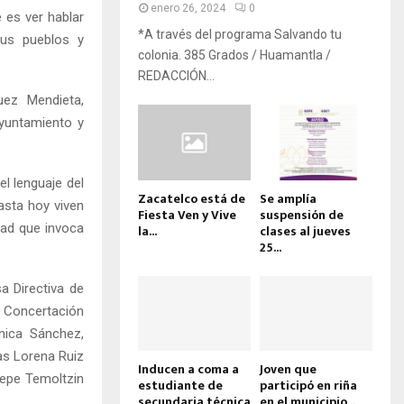
enero 26, 2024
0
 es ver hablar
*A través del programa Salvando tu
sus pueblos y
colonia. 385 Grados / Huamantla /
REDACCIÓN...
uez Mendieta,
Ayuntamiento y
l lenguaje del
Zacatelco está de
Se amplía
asta hoy viven
Fiesta Ven y Vive
suspensión de
dad que invoca
la...
clases al jueves
25...
a Directiva de
 Concertación
ónica Sánchez,
as Lorena Ruiz
Inducen a coma a
Joven que
Pepe Temoltzin
estudiante de
participó en riña
secundaria técnica
en el municipio...