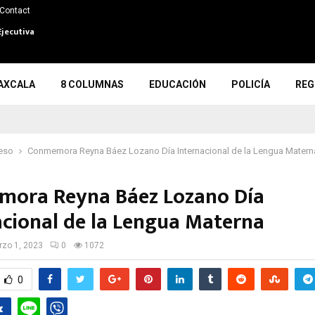
Contact
Ejecutiva
AXCALA
8 COLUMNAS
EDUCACIÓN
POLICÍA
REG
eso
Conmemora Reyna Báez Lozano Día Internacional de la Lengua Matern
ora Reyna Báez Lozano Día
acional de la Lengua Materna
zo 1, 2023
0
1072
0