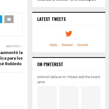
LATEST TWEETS
etweet
Favorite
Reply
Retweet
Favorite
NEXT POST
 aumentó la
ca para los
Zoé Robledo
ON PINTEREST
pinterest data error: Please add the board
name