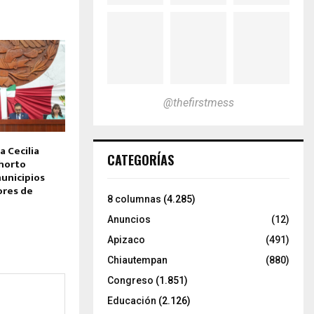
@thefirstmess
 Cecilia
CATEGORÍAS
xhorto
unicipios
ores de
8 columnas
(4.285)
Anuncios
(12)
Apizaco
(491)
Chiautempan
(880)
Congreso
(1.851)
Educación
(2.126)