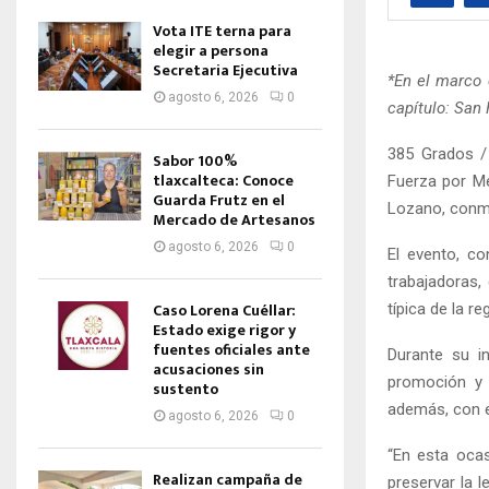
Vota ITE terna para
elegir a persona
Secretaria Ejecutiva
*En el marco 
agosto 6, 2026
0
capítulo: San
385 Grados /
Sabor 100%
tlaxcalteca: Conoce
Fuerza por M
Guarda Frutz en el
Lozano, conme
Mercado de Artesanos
agosto 6, 2026
0
El evento, co
trabajadoras,
Caso Lorena Cuéllar:
típica de la re
Estado exige rigor y
fuentes oficiales ante
Durante su i
acusaciones sin
promoción y 
sustento
además, con e
agosto 6, 2026
0
“En esta ocas
Realizan campaña de
preservar la l