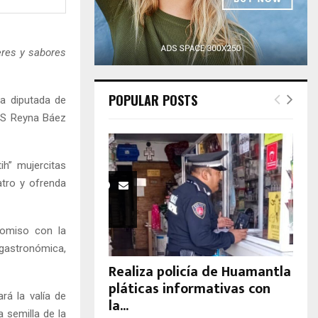
H
eres y sabores
POPULAR POSTS
a diputada de
ES Reyna Báez
ih” mujercitas
atro y ofrenda
romiso con la
gastronómica,
Realiza policía de Huamantla
pláticas informativas con
rá la valía de
la...
a semilla de la