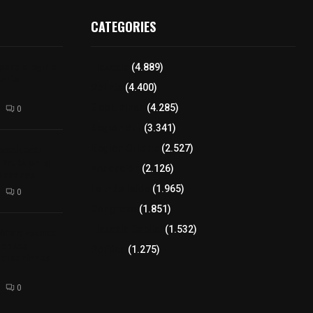
CATEGORIES
para elegir a
Tlaxcala
(4.889)
aria
Policía
(4.400)
8 columnas
(4.285)
0
Región Sur
(3.341)
xcalteca:
Región Oriente
(2.527)
Frutz en el
Educación
(2.126)
tesanos
Lo más leído
(1.965)
0
Congreso
(1.851)
Tlaxcala Capital
(1.532)
éllar: Estado
uentes
Política
(1.275)
acusaciones
0