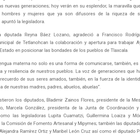
las nuevas generaciones; hoy verán en su esplendor, la maravilla que
 hombres y mujeres que ya son difusores de la riqueza de 
apuntó la legisladora.
la diputada Reyna Báez Lozano, agradeció a Francisco Rodríg
nicipal de Tetlanohcan la colaboración y apertura para trabajar 
Estado en posicionar las bondades de los pueblos de Tlaxcala.
 lengua materna no solo es una forma de comunicarse, también, es e
za y resiliencia de nuestros pueblos. La voz de generaciones que h
 recuerdo de sus seres amados, también, en la fuerza de la identi
ua de nuestras madres, padres, abuelos, abuelas”.
istieron los diputados, Bladimir Zainos Flores, presidente de la Mes
o, Marcela González, presidenta de la Junta de Coordinación y
 como las legisladoras Lupita Cuamatzi, Guillermina Loaiza y M
e la Comisión de Fomento Artesanal y Mipymes; también las diputad
 Alejandra Ramírez Ortiz y Maribel León Cruz así como el diputado 